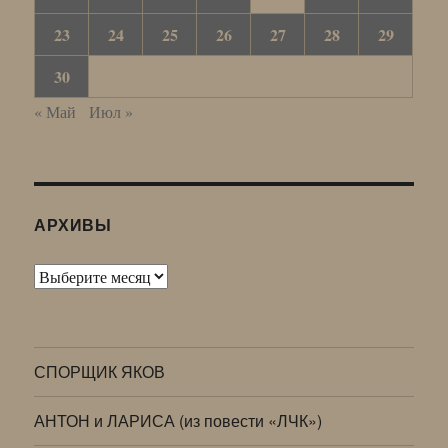
23
24
25
26
27
28
29
30
« Май
Июл »
АРХИВЫ
Архивы
СПОРЩИК ЯКОВ
АНТОН и ЛАРИСА (из повести «ЛЧК»)