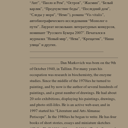
“Ант”, “Паоло и Рем”, “Остров”, “Жасмин”, “Белый
карлик”, “Предчувствие беды”, “Последний дом”,
“Следы у моря”, “Немо”), романа “Vis vitalis”,
автобиографического исследования “Монолог о
пути”. Лауреат нескольких литературных конкурсов,
номинант "Русского Букера 2007". Печатался в
журналах "Новый мир", “Нева”, “Крещатик”, “Наша
улица” и других.
......................................................................................
.......................................................................................................
................................... Dan Markovich was born on the 9th
of October 1940, in Tallinn. For many years his
occupation was research in biochemistry, the enzyme
studies. Since the middle of the 1970ies he turned to
painting, and by now is the author of several hundreds of
paintings, and a great number of drawings. He had about
20 solo exhibitions, displaying his paintings, drawings,
and photo still-lifes. He is an active web-user, and in
1997 started his “Literature and Arts Almanac
Periscope”. In the 1980ies he began to write. He has four
books of short stories, essays and miniature sketches