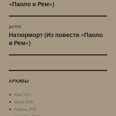
«Паоло и Рем»)
запись:
записям
ДАЛЕЕ
Натюрморт (Из повести «Паоло
Следующая
и Рем»)
запись:
АРХИВЫ
Май 2021
Июнь 2020
Апрель 2020