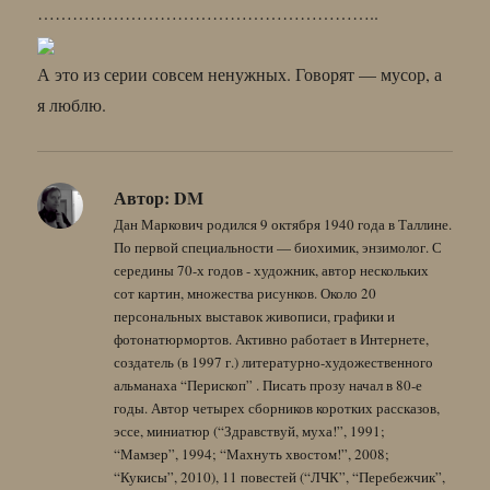
…………………………………………………..
А это из серии совсем ненужных. Говорят — мусор, а
я люблю.
Автор:
DM
Дан Маркович родился 9 октября 1940 года в Таллине.
По первой специальности — биохимик, энзимолог. С
середины 70-х годов - художник, автор нескольких
сот картин, множества рисунков. Около 20
персональных выставок живописи, графики и
фотонатюрмортов. Активно работает в Интернете,
создатель (в 1997 г.) литературно-художественного
альманаха “Перископ” . Писать прозу начал в 80-е
годы. Автор четырех сборников коротких рассказов,
эссе, миниатюр (“Здравствуй, муха!”, 1991;
“Мамзер”, 1994; “Махнуть хвостом!”, 2008;
“Кукисы”, 2010), 11 повестей (“ЛЧК”, “Перебежчик”,