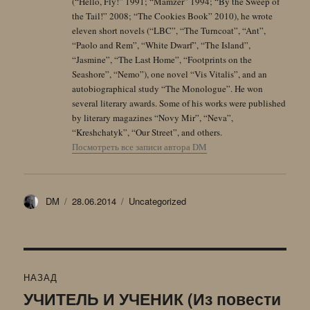
(“Hello, Fly!” 1991; “Mamzer” 1994; “By the Sweep of
the Tail!” 2008; “The Cookies Book” 2010), he wrote
eleven short novels (“LBC”, “The Turncoat”, “Ant”,
“Paolo and Rem”, “White Dwarf”, “The Island”,
“Jasmine”, “The Last Home”, “Footprints on the
Seashore”, “Nemo”), one novel “Vis Vitalis”, and an
autobiographical study “The Monologue”. He won
several literary awards. Some of his works were published
by literary magazines “Novy Mir”, “Neva”,
“Kreshchatyk”, “Our Street”, and others.
Посмотреть все записи автора DM
Автор
Опубликовано
Рубрики
DM
28.06.2014
Uncategorized
Навигация
НАЗАД
по
УЧИТЕЛЬ И УЧЕНИК (Из повести
Предыдущая