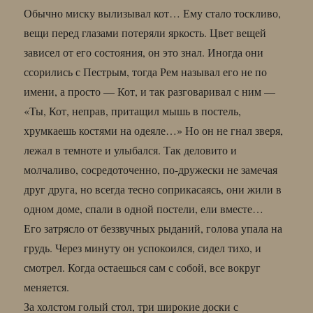
Обычно миску вылизывал кот… Ему стало тоскливо,
вещи перед глазами потеряли яркость. Цвет вещей
зависел от его состояния, он это знал. Иногда они
ссорились с Пестрым, тогда Рем называл его не по
имени, а просто — Кот, и так разговаривал с ним —
«Ты, Кот, неправ, притащил мышь в постель,
хрумкаешь костями на одеяле…» Но он не гнал зверя,
лежал в темноте и улыбался. Так деловито и
молчаливо, сосредоточенно, по-дружески не замечая
друг друга, но всегда тесно соприкасаясь, они жили в
одном доме, спали в одной постели, ели вместе…
Его затрясло от беззвучных рыданий, голова упала на
грудь. Через минуту он успокоился, сидел тихо, и
смотрел. Когда остаешься сам с собой, все вокруг
меняется.
За холстом голый стол, три широкие доски с