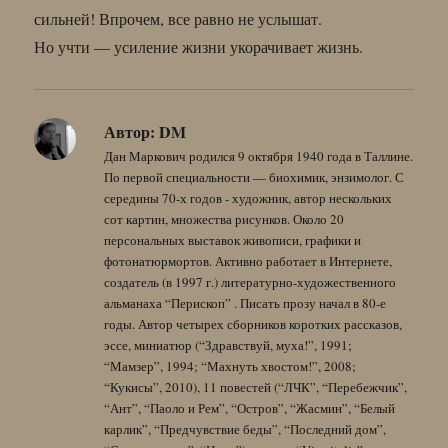
сильней! Впрочем, все равно не услышат.
Но учти — усиление жизни укорачивает жизнь.
Автор:
DM
Дан Маркович родился 9 октября 1940 года в Таллине.
По первой специальности — биохимик, энзимолог. С
середины 70-х годов - художник, автор нескольких
сот картин, множества рисунков. Около 20
персональных выставок живописи, графики и
фотонатюрмортов. Активно работает в Интернете,
создатель (в 1997 г.) литературно-художественного
альманаха “Перископ” . Писать прозу начал в 80-е
годы. Автор четырех сборников коротких рассказов,
эссе, миниатюр (“Здравствуй, муха!”, 1991;
“Мамзер”, 1994; “Махнуть хвостом!”, 2008;
“Кукисы”, 2010), 11 повестей (“ЛЧК”, “Перебежчик”,
“Ант”, “Паоло и Рем”, “Остров”, “Жасмин”, “Белый
карлик”, “Предчувствие беды”, “Последний дом”,