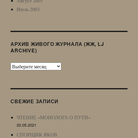
Август 2003
Июль 2003
АРХИВ ЖИВОГО ЖУРНАЛА (ЖЖ, LJ
ARCHIVE)
Архив
Живого
Журнала
(ЖЖ,
LJ
СВЕЖИЕ ЗАПИСИ
Archive)
ЧТЕНИЕ «МОНОЛОГА О ПУТИ»
20.05.2021
СПОРЩИК ЯКОВ