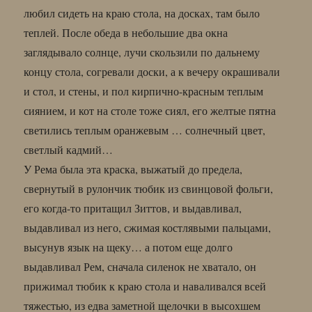
любил сидеть на краю стола, на досках, там было
теплей. После обеда в небольшие два окна
заглядывало солнце, лучи скользили по дальнему
концу стола, согревали доски, а к вечеру окрашивали
и стол, и стены, и пол кирпично-красным теплым
сиянием, и кот на столе тоже сиял, его желтые пятна
светились теплым оранжевым … солнечный цвет,
светлый кадмий…
У Рема была эта краска, выжатый до предела,
свернутый в рулончик тюбик из свинцовой фольги,
его когда-то притащил Зиттов, и выдавливал,
выдавливал из него, сжимая костлявыми пальцами,
высунув язык на щеку… а потом еще долго
выдавливал Рем, сначала силенок не хватало, он
прижимал тюбик к краю стола и наваливался всей
тяжестью, из едва заметной щелочки в высохшем