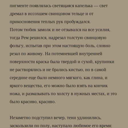
пигменте появлялась светящаяся капелька — свет
дремал в иссохшем свинцовом тельце и от
прикосновения теплых рук пробуждался.
Потом тюбик замолк и не отзывался на все усилия,
тогда Рем решился, надрезал толстую свинцовую
фольгу, испытав при этом настоящую боль, словно
резал по живому. На потемневшей внутренней
поверхности краска была твердой и сухой, крупинки
не растворялись и не брались кистью, но в самой
середине еще было немного мягкого, как глина, и
яркого вещества, его можно было взять на кончик
ножа, и размазывать по холсту в нужных местах, и это
было красиво, красиво.
Незаметно подступил вечер, тени удлинились,
заскользили по полу, наступало любимое его время: