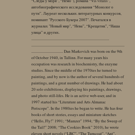
“Следы у моря”, “Немо”), романа “Vis vitalis”,
автобиографического исследования “Монолог о
пути”. Лауреат нескольких литературных конкурсов,
номинант "Русского Букера 2007". Печатался в
журналах "Новый мир", “Нева”, “Крещатик”, “Наша
улица” и других.
......................................................................................
.......................................................................................................
................................... Dan Markovich was born on the 9th
of October 1940, in Tallinn. For many years his
occupation was research in biochemistry, the enzyme
studies. Since the middle of the 1970ies he turned to
painting, and by now is the author of several hundreds of
paintings, and a great number of drawings. He had about
20 solo exhibitions, displaying his paintings, drawings,
and photo still-lifes. He is an active web-user, and in
1997 started his “Literature and Arts Almanac
Periscope”. In the 1980ies he began to write. He has four
books of short stories, essays and miniature sketches
(“Hello, Fly!” 1991; “Mamzer” 1994; “By the Sweep of
the Tail!” 2008; “The Cookies Book” 2010), he wrote
eleven short novels (“LBC”, “The Turncoat”, “Ant”,