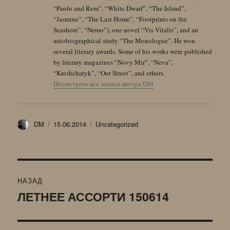
“Paolo and Rem”, “White Dwarf”, “The Island”,
“Jasmine”, “The Last Home”, “Footprints on the
Seashore”, “Nemo”), one novel “Vis Vitalis”, and an
autobiographical study “The Monologue”. He won
several literary awards. Some of his works were published
by literary magazines “Novy Mir”, “Neva”,
“Kreshchatyk”, “Our Street”, and others.
Посмотреть все записи автора DM
Автор
Опубликовано
Рубрики
DM
15.06.2014
Uncategorized
Навигация
НАЗАД
по
ЛЕТНЕЕ АССОРТИ 150614
Предыдущая
запись:
записям