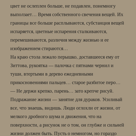
цвет не ослеплен больше, не подавлен, понемногу
выползает… Время собственного свечения вещей. Их
границы все больше расплываются, субстанция вещей
испаряется, цветные испарения сталкиваются,
перемешиваются, различия между жизнью и ее
изображением стираются…
На краю стола лежало перышко, доставшееся ему от
Зиттова, рукоятка — палочка с пятнами чернил и
туши, втертыми в дерево ежедневными
прикосновениями пальцев… старое разбитое перо…
— Не держи крепко, парень… зато крепче рисуй.
Подражание жизни — занятие для дураков. Усиливай
все, что знаешь, видишь. Люди оглохли от жизни, от
мелкого дробного шума и движения, что на
поверхности, а рисунок не о том, он глубже и сильней
жизни должен быть. Пусть о немногом, но гораздо