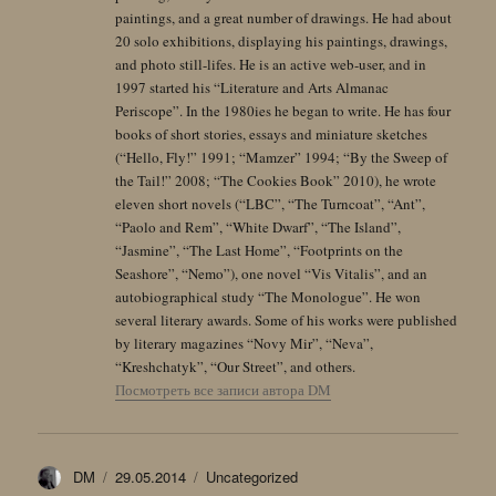
paintings, and a great number of drawings. He had about
20 solo exhibitions, displaying his paintings, drawings,
and photo still-lifes. He is an active web-user, and in
1997 started his “Literature and Arts Almanac
Periscope”. In the 1980ies he began to write. He has four
books of short stories, essays and miniature sketches
(“Hello, Fly!” 1991; “Mamzer” 1994; “By the Sweep of
the Tail!” 2008; “The Cookies Book” 2010), he wrote
eleven short novels (“LBC”, “The Turncoat”, “Ant”,
“Paolo and Rem”, “White Dwarf”, “The Island”,
“Jasmine”, “The Last Home”, “Footprints on the
Seashore”, “Nemo”), one novel “Vis Vitalis”, and an
autobiographical study “The Monologue”. He won
several literary awards. Some of his works were published
by literary magazines “Novy Mir”, “Neva”,
“Kreshchatyk”, “Our Street”, and others.
Посмотреть все записи автора DM
Автор
Опубликовано
Рубрики
DM
29.05.2014
Uncategorized