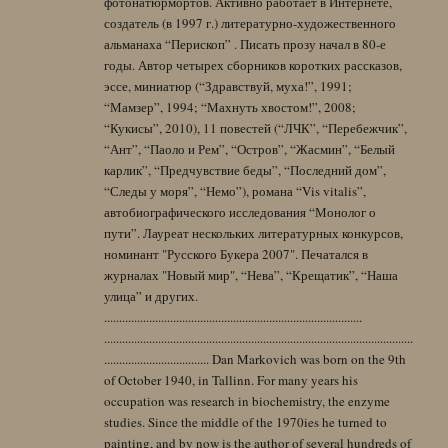
фотонатюрмортов. Активно работает в Интернете,
создатель (в 1997 г.) литературно-художественного
альманаха “Перископ” . Писать прозу начал в 80-е
годы. Автор четырех сборников коротких рассказов,
эссе, миниатюр (“Здравствуй, муха!”, 1991;
“Мамзер”, 1994; “Махнуть хвостом!”, 2008;
“Кукисы”, 2010), 11 повестей (“ЛЧК”, “Перебежчик”,
“Ант”, “Паоло и Рем”, “Остров”, “Жасмин”, “Белый
карлик”, “Предчувствие беды”, “Последний дом”,
“Следы у моря”, “Немо”), романа “Vis vitalis”,
автобиографического исследования “Монолог о
пути”. Лауреат нескольких литературных конкурсов,
номинант "Русского Букера 2007". Печатался в
журналах "Новый мир", “Нева”, “Крещатик”, “Наша
улица” и других.
......................................................................................
.......................................................................................................
................................... Dan Markovich was born on the 9th
of October 1940, in Tallinn. For many years his
occupation was research in biochemistry, the enzyme
studies. Since the middle of the 1970ies he turned to
painting, and by now is the author of several hundreds of