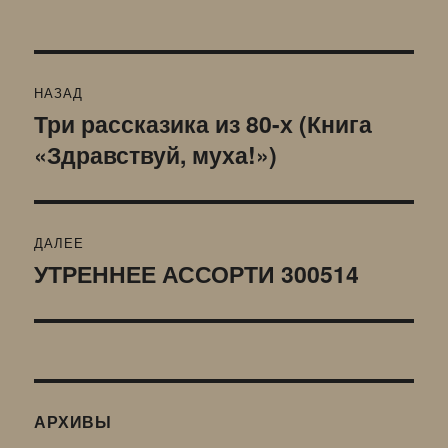
Навигация
НАЗАД
по
Три рассказика из 80-х (Книга
Предыдущая
«Здравствуй, муха!»)
запись:
записям
ДАЛЕЕ
УТРЕННЕЕ АССОРТИ 300514
Следующая
запись:
АРХИВЫ