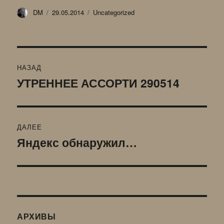
Автор
Опубликовано
Рубрики
DM
29.05.2014
Uncategorized
Навигация
НАЗАД
по
УТРЕННЕЕ АССОРТИ 290514
Предыдущая
запись:
записям
ДАЛЕЕ
Яндекс обнаружил…
Следующая
запись:
АРХИВЫ