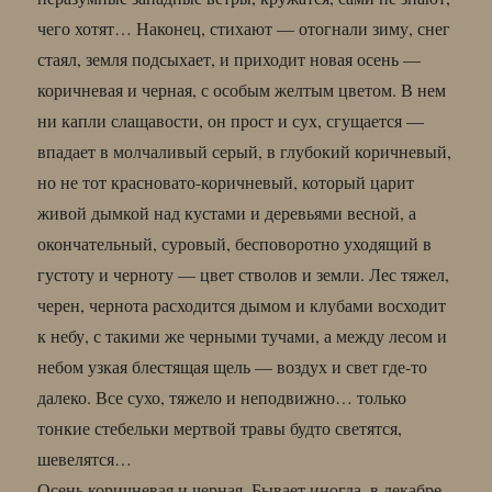
чего хотят… Наконец, стихают — отогнали зиму, снег
стаял, земля подсыхает, и приходит новая осень —
коричневая и черная, с особым желтым цветом. В нем
ни капли слащавости, он прост и сух, сгущается —
впадает в молчаливый серый, в глубокий коричневый,
но не тот красновато-коричневый, который царит
живой дымкой над кустами и деревьями весной, а
окончательный, суровый, бесповоротно уходящий в
густоту и черноту — цвет стволов и земли. Лес тяжел,
черен, чернота расходится дымом и клубами восходит
к небу, с такими же черными тучами, а между лесом и
небом узкая блестящая щель — воздух и свет где-то
далеко. Все сухо, тяжело и неподвижно… только
тонкие стебельки мертвой травы будто светятся,
шевелятся…
Осень коричневая и черная. Бывает иногда, в декабре.