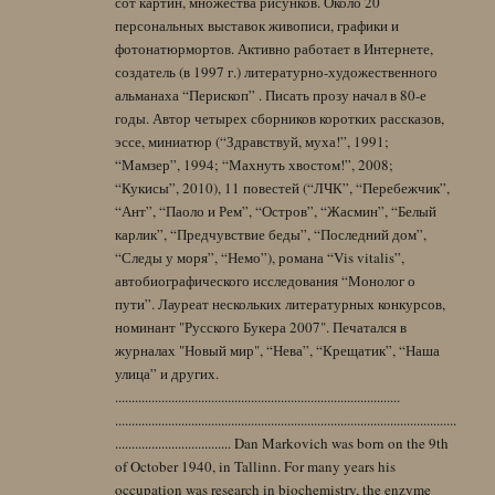
сот картин, множества рисунков. Около 20
персональных выставок живописи, графики и
фотонатюрмортов. Активно работает в Интернете,
создатель (в 1997 г.) литературно-художественного
альманаха “Перископ” . Писать прозу начал в 80-е
годы. Автор четырех сборников коротких рассказов,
эссе, миниатюр (“Здравствуй, муха!”, 1991;
“Мамзер”, 1994; “Махнуть хвостом!”, 2008;
“Кукисы”, 2010), 11 повестей (“ЛЧК”, “Перебежчик”,
“Ант”, “Паоло и Рем”, “Остров”, “Жасмин”, “Белый
карлик”, “Предчувствие беды”, “Последний дом”,
“Следы у моря”, “Немо”), романа “Vis vitalis”,
автобиографического исследования “Монолог о
пути”. Лауреат нескольких литературных конкурсов,
номинант "Русского Букера 2007". Печатался в
журналах "Новый мир", “Нева”, “Крещатик”, “Наша
улица” и других.
......................................................................................
.......................................................................................................
................................... Dan Markovich was born on the 9th
of October 1940, in Tallinn. For many years his
occupation was research in biochemistry, the enzyme