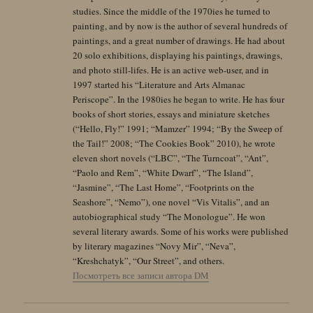
studies. Since the middle of the 1970ies he turned to
painting, and by now is the author of several hundreds of
paintings, and a great number of drawings. He had about
20 solo exhibitions, displaying his paintings, drawings,
and photo still-lifes. He is an active web-user, and in
1997 started his “Literature and Arts Almanac
Periscope”. In the 1980ies he began to write. He has four
books of short stories, essays and miniature sketches
(“Hello, Fly!” 1991; “Mamzer” 1994; “By the Sweep of
the Tail!” 2008; “The Cookies Book” 2010), he wrote
eleven short novels (“LBC”, “The Turncoat”, “Ant”,
“Paolo and Rem”, “White Dwarf”, “The Island”,
“Jasmine”, “The Last Home”, “Footprints on the
Seashore”, “Nemo”), one novel “Vis Vitalis”, and an
autobiographical study “The Monologue”. He won
several literary awards. Some of his works were published
by literary magazines “Novy Mir”, “Neva”,
“Kreshchatyk”, “Our Street”, and others.
Посмотреть все записи автора DM