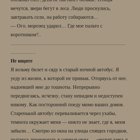
мечутся, звери бегут в леса. Люди проснулись,
завтракать сели, на работу собираются…
— Ого, морозец ударил… Где мое пальто с
воротником?..
……………………………………………………………
……………
Не ищите
Я возьму билет и сяду в старый ночной автобус. Я
уеду из жизни, к которой не привык. Оторвусь от нее,
надоевшей мне до тошноты. Непрерывно
передвигаясь, исчезну, стану невидим и недоступен
никому. Как посторонний поеду мимо ваших домов.
Старенький автобус переваливается через ухабы,
темнота окружает меня — никто не знает, где я, меня
забыли… Смотрю из окна на улицы спящих городков,
пытаюсь проникнуть в сонные окна — «может здесь я