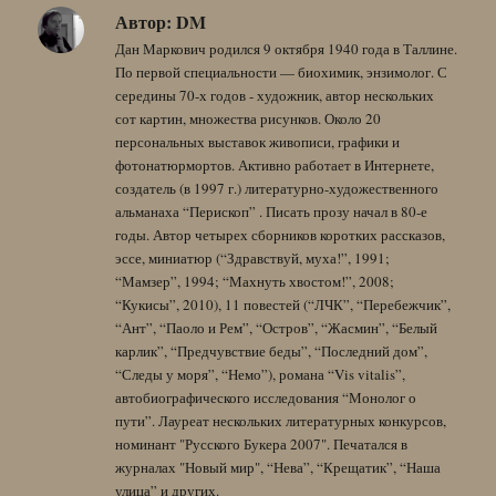
Автор:
DM
Дан Маркович родился 9 октября 1940 года в Таллине.
По первой специальности — биохимик, энзимолог. С
середины 70-х годов - художник, автор нескольких
сот картин, множества рисунков. Около 20
персональных выставок живописи, графики и
фотонатюрмортов. Активно работает в Интернете,
создатель (в 1997 г.) литературно-художественного
альманаха “Перископ” . Писать прозу начал в 80-е
годы. Автор четырех сборников коротких рассказов,
эссе, миниатюр (“Здравствуй, муха!”, 1991;
“Мамзер”, 1994; “Махнуть хвостом!”, 2008;
“Кукисы”, 2010), 11 повестей (“ЛЧК”, “Перебежчик”,
“Ант”, “Паоло и Рем”, “Остров”, “Жасмин”, “Белый
карлик”, “Предчувствие беды”, “Последний дом”,
“Следы у моря”, “Немо”), романа “Vis vitalis”,
автобиографического исследования “Монолог о
пути”. Лауреат нескольких литературных конкурсов,
номинант "Русского Букера 2007". Печатался в
журналах "Новый мир", “Нева”, “Крещатик”, “Наша
улица” и других.