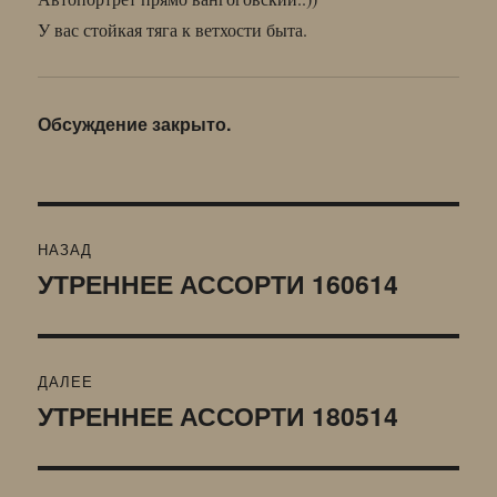
У вас стойкая тяга к ветхости быта.
Обсуждение закрыто.
Навигация
НАЗАД
по
УТРЕННЕЕ АССОРТИ 160614
Предыдущая
запись:
записям
ДАЛЕЕ
УТРЕННЕЕ АССОРТИ 180514
Следующая
запись: