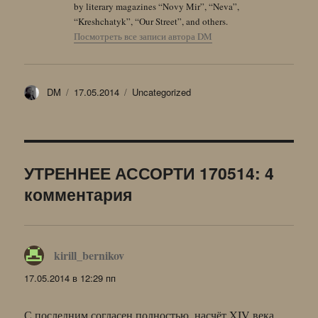
by literary magazines “Novy Mir”, “Neva”,
“Kreshchatyk”, “Our Street”, and others.
Посмотреть все записи автора DM
Автор
Опубликовано
Рубрики
DM
17.05.2014
Uncategorized
УТРЕННЕЕ АССОРТИ 170514: 4
комментария
kirill_bernikov
:
17.05.2014 в 12:29 пп
С последним согласен полностью, насчёт XIV века.