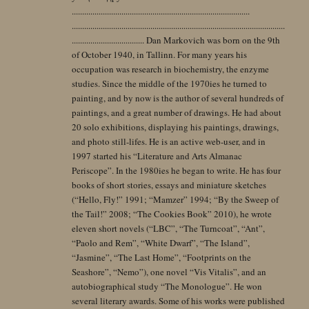
......................................................................................
.......................................................................................................
................................... Dan Markovich was born on the 9th
of October 1940, in Tallinn. For many years his
occupation was research in biochemistry, the enzyme
studies. Since the middle of the 1970ies he turned to
painting, and by now is the author of several hundreds of
paintings, and a great number of drawings. He had about
20 solo exhibitions, displaying his paintings, drawings,
and photo still-lifes. He is an active web-user, and in
1997 started his “Literature and Arts Almanac
Periscope”. In the 1980ies he began to write. He has four
books of short stories, essays and miniature sketches
(“Hello, Fly!” 1991; “Mamzer” 1994; “By the Sweep of
the Tail!” 2008; “The Cookies Book” 2010), he wrote
eleven short novels (“LBC”, “The Turncoat”, “Ant”,
“Paolo and Rem”, “White Dwarf”, “The Island”,
“Jasmine”, “The Last Home”, “Footprints on the
Seashore”, “Nemo”), one novel “Vis Vitalis”, and an
autobiographical study “The Monologue”. He won
several literary awards. Some of his works were published