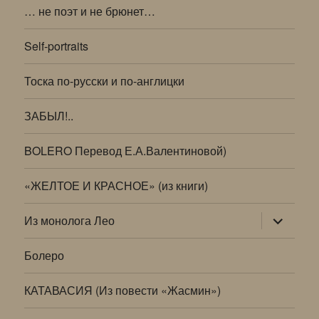
… не поэт и не брюнет…
Self-portraits
Тоска по-русски и по-англицки
ЗАБЫЛ!..
BOLERO Перевод Е.А.Валентиновой)
«ЖЕЛТОЕ И КРАСНОЕ» (из книги)
раскрыт
Из монолога Лео
дочернее
меню
Болеро
КАТАВАСИЯ (Из повести «Жасмин»)