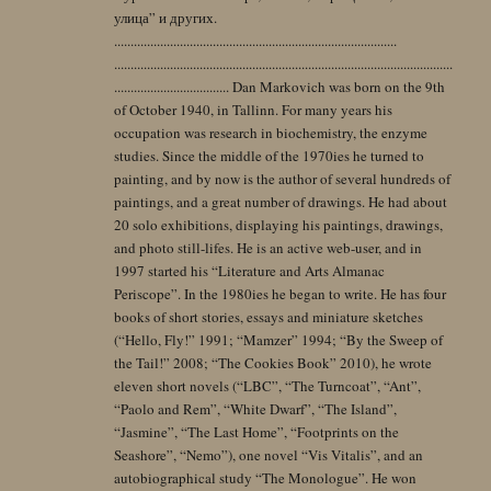
улица” и других.
......................................................................................
.......................................................................................................
................................... Dan Markovich was born on the 9th
of October 1940, in Tallinn. For many years his
occupation was research in biochemistry, the enzyme
studies. Since the middle of the 1970ies he turned to
painting, and by now is the author of several hundreds of
paintings, and a great number of drawings. He had about
20 solo exhibitions, displaying his paintings, drawings,
and photo still-lifes. He is an active web-user, and in
1997 started his “Literature and Arts Almanac
Periscope”. In the 1980ies he began to write. He has four
books of short stories, essays and miniature sketches
(“Hello, Fly!” 1991; “Mamzer” 1994; “By the Sweep of
the Tail!” 2008; “The Cookies Book” 2010), he wrote
eleven short novels (“LBC”, “The Turncoat”, “Ant”,
“Paolo and Rem”, “White Dwarf”, “The Island”,
“Jasmine”, “The Last Home”, “Footprints on the
Seashore”, “Nemo”), one novel “Vis Vitalis”, and an
autobiographical study “The Monologue”. He won