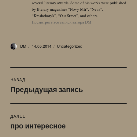
several literary awards. Some of his works were published
by literary magazines “Novy Mir”, “Neva”,
“Kreshchatyk”, “Our Street”, and others.
Посмотреть все записи автора DM
Автор
Опубликовано
Рубрики
DM
14.05.2014
Uncategorized
Навигация
НАЗАД
по
Предыдущая запись
Предыдущая
запись:
записям
ДАЛЕЕ
про интересное
Следующая
запись: