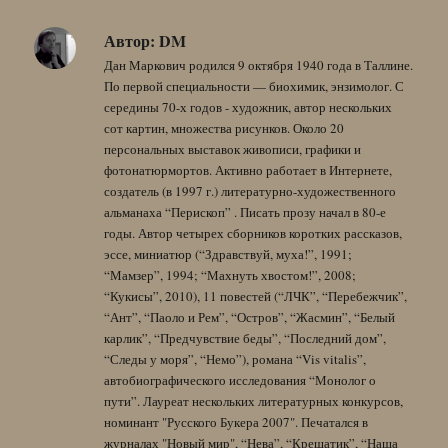
Автор:
DM
Дан Маркович родился 9 октября 1940 года в Таллине.
По первой специальности — биохимик, энзимолог. С
середины 70-х годов - художник, автор нескольких
сот картин, множества рисунков. Около 20
персональных выставок живописи, графики и
фотонатюрмортов. Активно работает в Интернете,
создатель (в 1997 г.) литературно-художественного
альманаха “Перископ” . Писать прозу начал в 80-е
годы. Автор четырех сборников коротких рассказов,
эссе, миниатюр (“Здравствуй, муха!”, 1991;
“Мамзер”, 1994; “Махнуть хвостом!”, 2008;
“Кукисы”, 2010), 11 повестей (“ЛЧК”, “Перебежчик”,
“Ант”, “Паоло и Рем”, “Остров”, “Жасмин”, “Белый
карлик”, “Предчувствие беды”, “Последний дом”,
“Следы у моря”, “Немо”), романа “Vis vitalis”,
автобиографического исследования “Монолог о
пути”. Лауреат нескольких литературных конкурсов,
номинант "Русского Букера 2007". Печатался в
журналах "Новый мир", “Нева”, “Крещатик”, “Наша