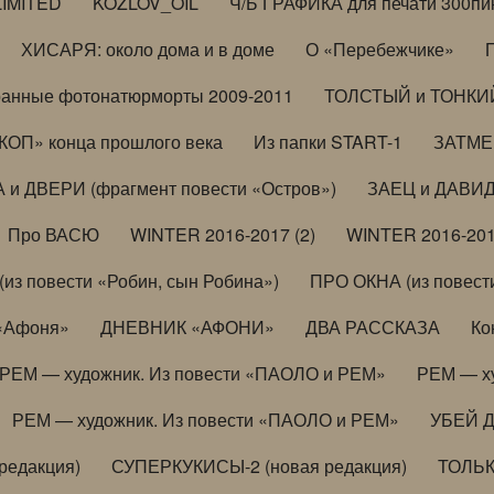
LIMITED
KOZLOV_OIL
Ч/Б ГРАФИКА для печати 300пи
ХИСАРЯ: около дома и в доме
О «Перебежчике»
анные фотонатюрморты 2009-2011
ТОЛСТЫЙ и ТОНКИЙ 
ОП» конца прошлого века
Из папки START-1
ЗАТМЕН
 и ДВЕРИ (фрагмент повести «Остров»)
ЗАЕЦ и ДАВИД 
Про ВАСЮ
WINTER 2016-2017 (2)
WINTER 2016-201
з повести «Робин, сын Робина»)
ПРО ОКНА (из повести
 «Афоня»
ДНЕВНИК «АФОНИ»
ДВА РАССКАЗА
Ко
РЕМ — художник. Из повести «ПАОЛО и РЕМ»
РЕМ — х
РЕМ — художник. Из повести «ПАОЛО и РЕМ»
УБЕЙ 
редакция)
СУПЕРКУКИСЫ-2 (новая редакция)
ТОЛЬ