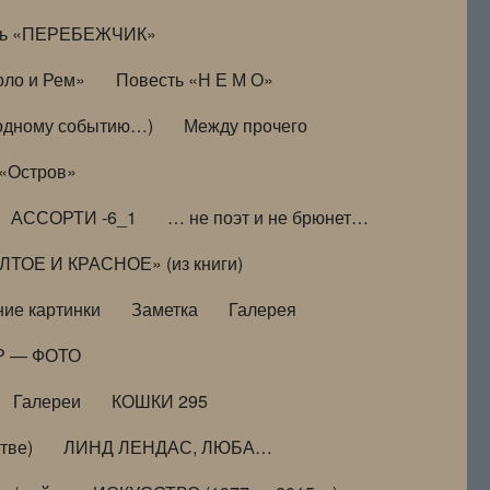
ть «ПЕРЕБЕЖЧИК»
оло и Рем»
Повесть «Н Е М О»
к одному событию…)
Между прочего
 «Остров»
АССОРТИ -6_1
… не поэт и не брюнет…
ТОЕ И КРАСНОЕ» (из книги)
ие картинки
Заметка
Галерея
Р — ФОТО
Галереи
КОШКИ 295
тве)
ЛИНД ЛЕНДАС, ЛЮБА…