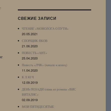
Журнала
т
(ЖЖ,
LJ
СВЕЖИЕ ЗАПИСИ
Archive)
ЧТЕНИЕ «МОНОЛОГА О ПУТИ»
20.05.2021
СПОРЩИК ЯКОВ
21.06.2020
ПОВЕСТЬ «АНТ»
не
25.04.2020
Повесть «ЛЧК» (начало и конец)
11.04.2020
К Л Ю Ч
12.09.2019
ДЕНЬ ПОЗАДИ (глава из романа «ВИС
ВИТАЛИС»
02.09.2019
МОИ ПЯТИДЕСЯТЫЕ