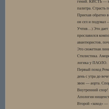
гений. КИСТЬ — и 
палитра. Страсть 
Приехав обратно в
он сел и подумал 
Учтив…) Это дает 
прославился компо
авантюристов, поч
Это сюжетная лини
Стилистика. Аморф
логика у ПАОЛО.
Первый поход Рем
день с утра до ве
звон — аорта. Спо
Внутренний спор! 
Апология нищенст
Второй «заход» 