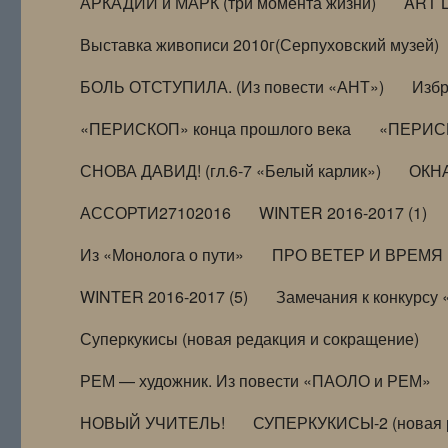
АРКАДИЙ и МАРК (три момента жизни)
ART 
Выставка живописи 2010г(Серпуховский музей)
БОЛЬ ОТСТУПИЛА. (Из повести «АНТ»)
Избр
«ПЕРИСКОП» конца прошлого века
«ПЕРИСК
СНОВА ДАВИД! (гл.6-7 «Белый карлик»)
ОКНА
АССОРТИ27102016
WINTER 2016-2017 (1)
Из «Монолога о пути»
ПРО ВЕТЕР И ВРЕМЯ (и
WINTER 2016-2017 (5)
Замечания к конкурсу
Суперкукисы (новая редакция и сокращение)
РЕМ — художник. Из повести «ПАОЛО и РЕМ»
НОВЫЙ УЧИТЕЛЬ!
СУПЕРКУКИСЫ-2 (новая 