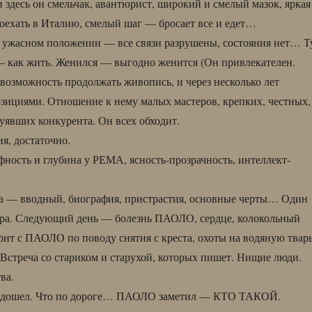
здесь он смельчак, авантюрист, широкий и смелый мазок, яркая
поехать в Италию, смелый шаг — бросает все и едет…
 ужасном положении — все связи разрушены, состояния нет… Т
— как жить. Женился — выгодно женится (Он привлекателен.
возможность продолжать живопись, и через несколько лет
зициями. Отношение к нему малых мастеров, крепких, честных,
уявших конкурента. Он всех обходит.
я, достаточно.
ность и глубина у РЕМА, ясность-прозрачность, интеллект-
а — вводный, биография, пристрастия, основные черты… Один
чера. Следующий день — болезнь ПАОЛО, сердце, колокольный
рит с ПАОЛО по поводу снятия с креста, охоты на водяную тварь
Встреча со стариком и старухой, которых пишет. Нищие люди.
ва.
— дошел. Что по дороге… ПАОЛО заметил — КТО ТАКОЙ.