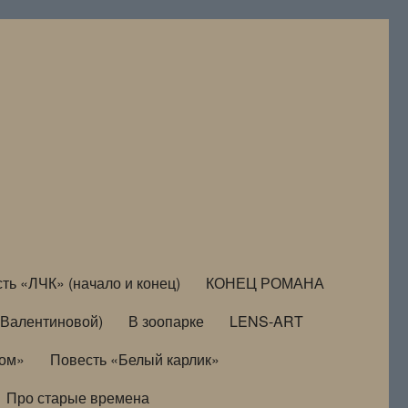
ть «ЛЧК» (начало и конец)
КОНЕЦ РОМАНА
Валентиновой)
В зоопарке
LENS-ART
дом»
Повесть «Белый карлик»
Про старые времена