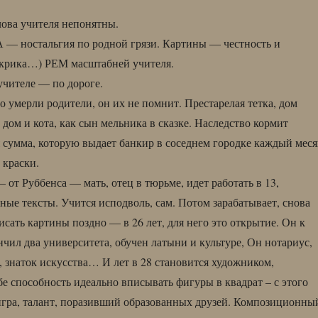
ова учителя непонятны.
— ностальгия по родной грязи. Картины — честность и
 крика…) РЕМ масштабней учителя.
чителе — по дороге.
 умерли родители, он их не помнит. Престарелая тетка, дом
дом и кота, как сын мельника в сказке. Наследство кормит
я сумма, которую выдает банкир в соседнем городке каждый мес
 краски.
т Руббенса — мать, отец в тюрьме, идет работать в 13,
ные тексты. Учится исподволь, сам. Потом зарабатывает, снова
исать картины поздно — в 26 лет, для него это открытие. Он к
нчил два университета, обучен латыни и культуре, Он нотариус,
, знаток искусства… И лет в 28 становится художником,
бе способность идеально вписывать фигуры в квадрат – с этого
 игра, талант, поразивший образованных друзей. Композиционны