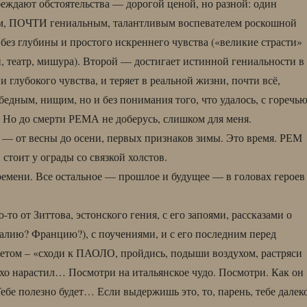
еждают обстоятельства — дорогой ценой, но разной: один
им, ПОЧТИ гениальным, талантливым воспевателем роскошной
 без глубины и простого искреннего чувства («великие страсти»
, театр, мишура). Второй — достигает истинной гениальности в
и глубокого чувства, и теряет в реальной жизни, почти всё,
бедным, нищим, но и без понимания того, что удалось, с горечь
 Но до смерти РЕМА не доберусь, слишком для меня.
 — от весны до осени, первых признаков зимы. Это время. РЕМ
стоит у ограды со связкой холстов.
мени. Все остальное — прошлое и будущее — в головах героев
то от Зиттова, эстонского гения, с его запоями, рассказами о
алию? Францию?), с поучениями, и с его последним перед
етом – «сходи к ПАОЛО, пройдись, подыши воздухом, растряси
о нарастил… Посмотри на итальянское чудо. Посмотри. Как он
е полезно будет… Если выдержишь это, то, парень, тебе далек