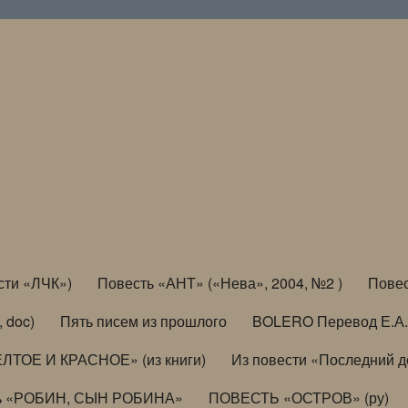
сти «ЛЧК»)
Повесть «АНТ» («Нева», 2004, №2 )
Повес
, doc)
Пять писем из прошлого
BOLERO Перевод Е.А.
ЛТОЕ И КРАСНОЕ» (из книги)
Из повести «Последний 
ь «РОБИН, СЫН РОБИНА»
ПОВЕСТЬ «ОСТРОВ» (ру)