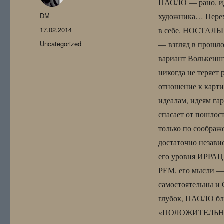
ПАОЛО — рано, ид
Автор
DM
художника… Перехо
Опубликовано
17.02.2014
в себе. НОСТАЛЬГ
Рубрики
Uncategorized
— взгляд в прошло
вариант Волькеншт
никогда не теряет
отношение к карти
идеалам, идеям га
спасает от пошлос
только по соображ
достаточно неза
его уровня ИРРАЦ
РЕМ, его мысли — 
самостоятельны и
глубок, ПАОЛО бле
«ПОЛОЖИТЕЛЬНЫХ»