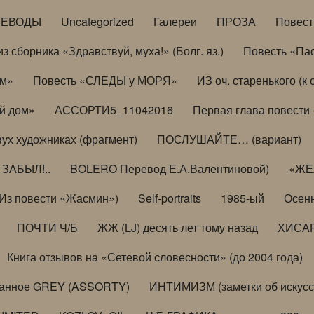
РЕВОДЫ
Uncategorized
Галереи
ПРОЗА
Повес
з сборника «Здравствуй, муха!» (Болг. яз.)
Повесть «Па
ом»
Повесть «СЛЕДЫ у МОРЯ»
ИЗ оч. старенького (
й дом»
АССОРТИ5_11042016
Первая глава повести
вух художниках (фрагмент)
ПОСЛУШАЙТЕ… (вариант)
ЗАБЫЛ!..
BOLERO Перевод Е.А.Валентиновой)
«ЖЕЛ
Из повести «Жасмин»)
Self-portraits
1985-ый
Осенн
ПОЧТИ Ч/Б
ЖЖ (LJ) десять лет тому назад
ХИСА
Книга отзывов на «Сетевой словесности» (до 2004 года)
анное GREY (ASSORTY)
ИНТИМИЗМ (заметки об искусс