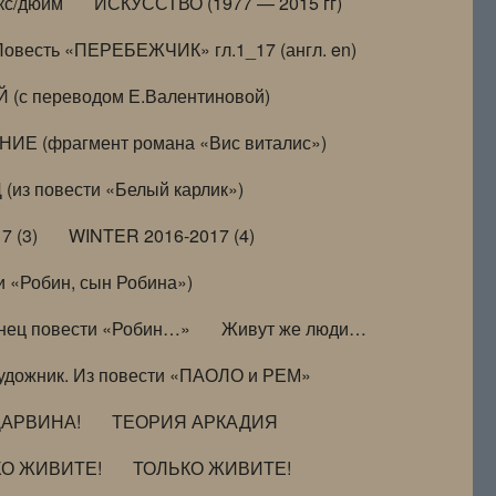
кс/дюйм
ИСКУССТВО (1977 — 2015 гг)
Повесть «ПЕРЕБЕЖЧИК» гл.1_17 (англ. en)
(с переводом Е.Валентиновой)
ИЕ (фрагмент романа «Вис виталис»)
(из повести «Белый карлик»)
7 (3)
WINTER 2016-2017 (4)
 «Робин, сын Робина»)
нец повести «Робин…»
Живут же люди…
удожник. Из повести «ПАОЛО и РЕМ»
ДАРВИНА!
ТЕОРИЯ АРКАДИЯ
КО ЖИВИТЕ!
ТОЛЬКО ЖИВИТЕ!