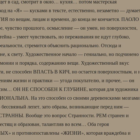
ет в сад, смотрит в окно… кухня… потом мастерская
д на «Я» — кусками в тексте, естественно, незаметно — думае
ИЯ по вещам, лицам и времени, до конца не кончается. ПАОЛО
е, чувство прошлого, осмысление — он умен, но поверхностен,
ейна – умеет чувствовать, но переживания не идут глубоко,
 реальности, стремится объяснить рационально. Отсюда и
не, к свету. Художественное начало — гениально, но подчинено
рмонии и порядка, содержанию вещи. Художественный вкус
ти, не способен ВПАСТЬ В КИЧ, но остается поверхностным, и 
ениям жизни и практики — угода покупателю, и прочее, — он
висим… ОН НЕ СПОСОБЕН К ГЛУБИНЕ, которая для художника
ИОНАЛЬНА. На это способен со своими деревенскими мозгами
бессвязный лепет, зато образы, возникающие перед ним —
 СТРАННЫ. Вообще это вопрос Странности. РЕМ странен и
стящ и образован, талантлив во всем… Оба героя
 и противопоставлены «ЖИЗНИ», которая враждебна и