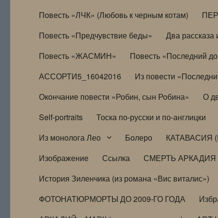
Повесть «ЛЧК» (Любовь к черным котам)
ПЕ
Повесть «Предчувствие беды»
Два рассказа и
Повесть «ЖАСМИН»
Повесть «Последний д
АССОРТИ5_16042016
Из повести «Последни
Окончание повести «Робин, сын Робина»
О д
Self-portraits
Тоска по-русски и по-англицки
Из монолога Лео
Болеро
КАТАВАСИЯ (
Изображение
Ссылка
СМЕРТЬ АРКАДИЯ
История Зиленчика (из романа «Вис виталис»)
ФОТОНАТЮРМОРТЫ ДО 2009-ГО ГОДА
Избр