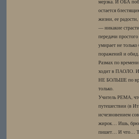
мерзка. И ОБА поб
остается блестящ
жизни, ее радости,
— никакие страсти
передачи простого 
умирает не только 
поражений и обид.
Размах по времени
ходит в ПАОЛО. И 
НЕ БОЛЬШЕ по вре
только.
Учитель РЕМА, что-
путешествии (в Ит
исчезновением сов
жирок… Ишь, брюх
пишет… И что… Теб