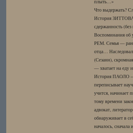
плыть…»
Что выдержать? Сл
История ЗИТТОВА 
сдержанность (без
Воспоминания об у
РЕМ. Семья — рано
отца… Наследовал 
(Сезанн), скромна
— хватает на еду и
История ПАОЛО — о
переписывает науч
учится, начинает п
тому времени зако
адвокат, литератор
обнаруживает в се
началось, сначала