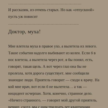
…………………………………………………
И рассказик, из оччень старых. Но как «отпускной»
пусть уж повисит
……………………………………………….
Доктор, муха!
Мне влетела муха в правое ухо, а вылетела из левого.
Такие события надолго выбивают из колеи. Если б в
нос влетела, а вылетела через рот, я бы понял, есть,
говорят, такая щель. А вот через глаз она бы не
пролезла, хотя дорога существует, мне сообщили
знающие люди. Приятель говорит — сходи к врачу. На
кой мне врач, вот если б не вылетела… а так —
инцидент исчерпан. Хотя, конечно, странное дело.
«Ничего странного, — говорит мой другой приятель,
вернее, сосед, мы с ним тридцать лет квартирами