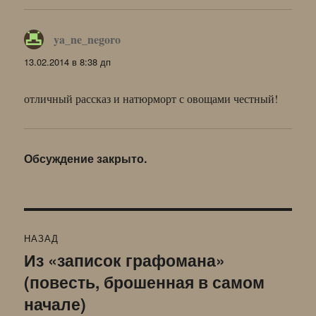
ya_ne_negoro
:
13.02.2014 в 8:38 дп
отличный рассказ и натюрморт с овощами честный!
Обсуждение закрыто.
Навигация
НАЗАД
по
Из «записок графомана»
Предыдущая
(повесть, брошенная в самом
запись:
записям
начале)