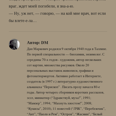
враг, ждет моей погибели, я зна-а-ю.
— Ну, уж нет, — говорю, — на кой мне врач, вот если
бы влете-е-ла…
Автор:
DM
Дан Маркович родился 9 октября 1940 года в Таллине.
По первой специальности — биохимик, энзимолог. С
середины 70-х годов - художник, автор нескольких
сот картин, множества рисунков. Около 20
персональных выставок живописи, графики и
фотонатюрмортов. Активно работает в Интернете,
создатель (в 1997 г.) литературно-художественного
альманаха “Перископ” . Писать прозу начал в 80-е
годы. Автор четырех сборников коротких рассказов,
эссе, миниатюр (“Здравствуй, муха!”, 1991;
“Мамзер”, 1994; “Махнуть хвостом!”, 2008;
“Кукисы”, 2010), 11 повестей (“ЛЧК”, “Перебежчик”,
“Ант”, “Паоло и Рем”, “Остров”, “Жасмин”, “Белый