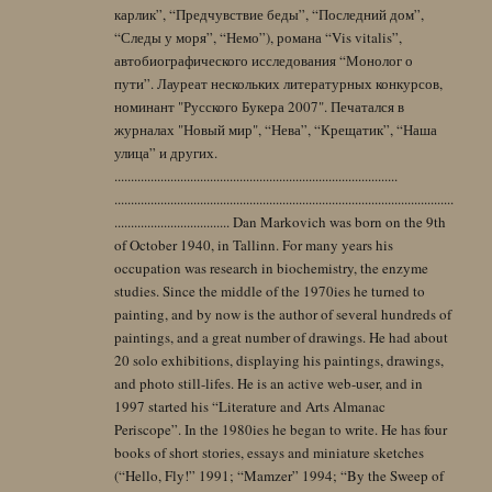
карлик”, “Предчувствие беды”, “Последний дом”,
“Следы у моря”, “Немо”), романа “Vis vitalis”,
автобиографического исследования “Монолог о
пути”. Лауреат нескольких литературных конкурсов,
номинант "Русского Букера 2007". Печатался в
журналах "Новый мир", “Нева”, “Крещатик”, “Наша
улица” и других.
......................................................................................
.......................................................................................................
................................... Dan Markovich was born on the 9th
of October 1940, in Tallinn. For many years his
occupation was research in biochemistry, the enzyme
studies. Since the middle of the 1970ies he turned to
painting, and by now is the author of several hundreds of
paintings, and a great number of drawings. He had about
20 solo exhibitions, displaying his paintings, drawings,
and photo still-lifes. He is an active web-user, and in
1997 started his “Literature and Arts Almanac
Periscope”. In the 1980ies he began to write. He has four
books of short stories, essays and miniature sketches
(“Hello, Fly!” 1991; “Mamzer” 1994; “By the Sweep of