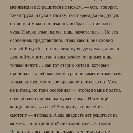
меняемся и все решиться не можем, — есть, говорит,
такая труба, из уха в глотку, там пересадка на другую
сторону и можно понемногу выбраться, никакого
чуда. И мухи злые нынче, ишь, разлетались… Но эта
особенная, представляете, страх какой, она словно
новый Колумб… он по свежему воздуху ехал, а она в
душной темноте, где и крыльев-то не применишь,
только ползти… как тот старик-китаец, который
пробирался к небожителям в рай по каменистому лазу,
только китаец мог такое преодолеть, только он. Муха
не китаец, но тоже особенная — чтобы во мне ползти,
надо обладать большим мужеством… И в конце
концов видит — свет! Вспорхнула и вылетела,
смотрит — я позади. А мы двадцать лет решиться не
можем… или тридцать? не помню уже… Стыдно.
Верно, но я все равно не стыжусь, я не муха и не