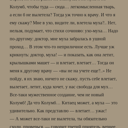
Колумб, чтобы туда — сюда… легкомысленная тварь,
а если б не вылетела? Тогда уж точно к врачу. И что я
ему скажу? Мне в ухо, видите ли, влетела муха?.. Нет,
нельзя, подумает, что стихи сочиняю: ухо-муха… Надо
по-другому: доктор, мне муха забралась в ушной
проход… В этом что-то неприличное есть. Лучше уж
крикнуть: доктор, муха! — и показать, как она летит,
крылышками машет — и влетает, влетает… Тогда он
меня к другому врачу — «вы не на учете еще?..» Не
пойду, я их знаю, ничего не скажу, пусть себе влетает,
вылетает, летит, куда хочет, у нас свобода для мух…
Все-таки мужественное создание, чем не новый
Колумб! Да что Колумб… Китаец может, а муха — это
удивительно. Как представлю — влетает… ужас!
— А может все-таки не вылетела, ты обязательно
сходи, проверься, — говорит третий приятель, вернее,