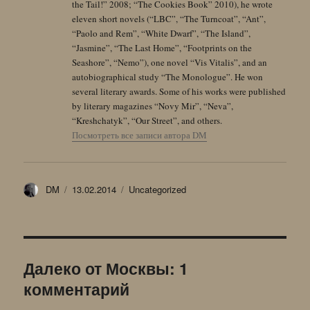
the Tail!” 2008; “The Cookies Book” 2010), he wrote
eleven short novels (“LBC”, “The Turncoat”, “Ant”,
“Paolo and Rem”, “White Dwarf”, “The Island”,
“Jasmine”, “The Last Home”, “Footprints on the
Seashore”, “Nemo”), one novel “Vis Vitalis”, and an
autobiographical study “The Monologue”. He won
several literary awards. Some of his works were published
by literary magazines “Novy Mir”, “Neva”,
“Kreshchatyk”, “Our Street”, and others.
Посмотреть все записи автора DM
Автор
Опубликовано
Рубрики
DM
13.02.2014
Uncategorized
Далеко от Москвы: 1
комментарий