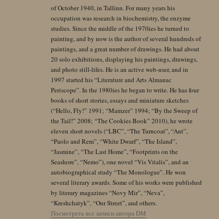
of October 1940, in Tallinn. For many years his
occupation was research in biochemistry, the enzyme
studies. Since the middle of the 1970ies he turned to
painting, and by now is the author of several hundreds of
paintings, and a great number of drawings. He had about
20 solo exhibitions, displaying his paintings, drawings,
and photo still-lifes. He is an active web-user, and in
1997 started his “Literature and Arts Almanac
Periscope”. In the 1980ies he began to write. He has four
books of short stories, essays and miniature sketches
(“Hello, Fly!” 1991; “Mamzer” 1994; “By the Sweep of
the Tail!” 2008; “The Cookies Book” 2010), he wrote
eleven short novels (“LBC”, “The Turncoat”, “Ant”,
“Paolo and Rem”, “White Dwarf”, “The Island”,
“Jasmine”, “The Last Home”, “Footprints on the
Seashore”, “Nemo”), one novel “Vis Vitalis”, and an
autobiographical study “The Monologue”. He won
several literary awards. Some of his works were published
by literary magazines “Novy Mir”, “Neva”,
“Kreshchatyk”, “Our Street”, and others.
Посмотреть все записи автора DM