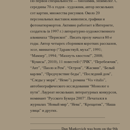
По первой специальности — биохимик, энзимолог. С
середины 70-х годов - художник, автор нескольких
сот картин, множества рисунков. Около 20
персональных выставок живописи, графики и
фотонатюрмортов. Активно работает в Интернете,
создатель (в 1997 г.) литературно-художественного
альманаха “Перископ” . Писать прозу начал в 80-е
годы. Автор четырех сборников коротких рассказов,
эссе, миниатюр (“Здравствуй, муха!”, 1991;
“Мамзер”, 1994; “Махнуть хвостом!”, 2008;
“Кукисы”, 2010), 11 повестей (“ЛЧК”, “Перебежчик”,
“Ант”, “Паоло и Рем”, “Остров”, “Жасмин”, “Белый
карлик”, “Предчувствие беды”, “Последний дом”,
“Следы у моря”, “Немо”), романа “Vis vitalis”,
автобиографического исследования “Монолог о
пути”. Лауреат нескольких литературных конкурсов,
номинант "Русского Букера 2007". Печатался в
журналах "Новый мир", “Нева”, “Крещатик”, “Наша
улица” и других.
......................................................................................
.......................................................................................................
................................... Dan Markovich was born on the 9th