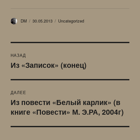
Автор
Опубликовано
Рубрики
DM
30.05.2013
Uncategorized
Навигация
НАЗАД
по
Из «Записок» (конец)
Предыдущая
запись:
записям
ДАЛЕЕ
Из повести «Белый карлик» (в
Следующая
книге «Повести» М. Э.РА, 2004г)
запись: