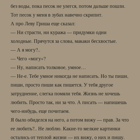
без воды, пока песок не улегся, потом дальше пошли.
Тот песок у меня в зубах навечно скрипит.
А про Леву Гриша еще сказал:
— Ни страсти, ни куража — придумки одни
холодные. Прячутся за слова, макаки бесхвостые.
— А я могу?..
— Чего «могу»?
— Ну, написать толковое, умное…
— Не-е. Тебе умное никогда не написать. Но ты пиши,
пиши, просто пиши как пишется. У тебя другое
затруднение, слегка помяли тебя. Жизнь не хочешь
любить. Просто так, ни за что. А писать — напишешь
чего-нибудь, еще почитаем.
Я было обиделся на него, а потом вижу — прав. За что
ее любить?.. Не люблю. Какие-то мелкие картинки
остались от теплой жизни — их вижу, о них и пишу.