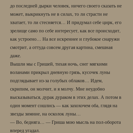
до последней дырки человек, ничего своего сказать не
может, выкрикнуть не в силах, то ли страсти не
хватает, то ли стесняется… И придумал себе цирк, его
зрелище само по себе интересует, как все происходит,
как устроено… На все искреннее и глубокое снаружи
смотрит, а оттуда совсем другая картина, смешная
даже.
Вышли мы с Гришей, тихая ночь, снег мягкими
воланами прикрыл дневную грязь, кусочек луны
подглядывает из-за голубых облаков… Идем,
скрипим, он молчит, и я молчу. Мне неудобно
высказываться, дурак дураком в этих делах. А потом в
один момент сошлись — как захохочем оба, глядя на
звезды зимние, на осколок луны…
— Во, бедняга… — Гриша мою мысль на пол-оборота
вперед угадал.