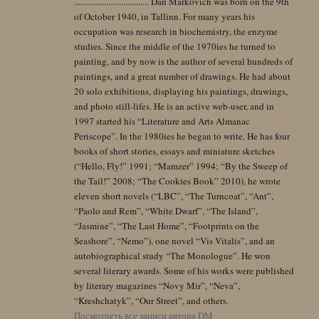
................................... Dan Markovich was born on the 9th
of October 1940, in Tallinn. For many years his
occupation was research in biochemistry, the enzyme
studies. Since the middle of the 1970ies he turned to
painting, and by now is the author of several hundreds of
paintings, and a great number of drawings. He had about
20 solo exhibitions, displaying his paintings, drawings,
and photo still-lifes. He is an active web-user, and in
1997 started his “Literature and Arts Almanac
Periscope”. In the 1980ies he began to write. He has four
books of short stories, essays and miniature sketches
(“Hello, Fly!” 1991; “Mamzer” 1994; “By the Sweep of
the Tail!” 2008; “The Cookies Book” 2010), he wrote
eleven short novels (“LBC”, “The Turncoat”, “Ant”,
“Paolo and Rem”, “White Dwarf”, “The Island”,
“Jasmine”, “The Last Home”, “Footprints on the
Seashore”, “Nemo”), one novel “Vis Vitalis”, and an
autobiographical study “The Monologue”. He won
several literary awards. Some of his works were published
by literary magazines “Novy Mir”, “Neva”,
“Kreshchatyk”, “Our Street”, and others.
Посмотреть все записи автора DM