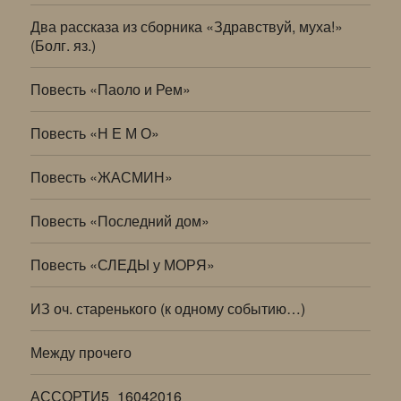
Два рассказа из сборника «Здравствуй, муха!»
(Болг. яз.)
Повесть «Паоло и Рем»
Повесть «Н Е М О»
Повесть «ЖАСМИН»
Повесть «Последний дом»
Повесть «СЛЕДЫ у МОРЯ»
ИЗ оч. старенького (к одному событию…)
Между прочего
АССОРТИ5_16042016