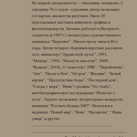
По первой специальности — биохимик, энзимолог. С
середины 70-х годов - художник, автор нескольких
сот картин, множества рисунков. Около 20
персональных выставок живописи, графики и
фотонатюрмортов. Активно работает в Интернете,
создатель (в 1997 г.) литературно-художественного
альманаха “Перископ” . Писать прозу начал в 80-е
годы. Автор четырех сборников коротких рассказов,
эссе, миниатюр (“Здравствуй, муха!”, 1991;
“Мамзер”, 1994; “Махнуть хвостом!”, 2008;
“Кукисы”, 2010), 11 повестей (“ЛЧК”, “Перебежчик”,
“Ант”, “Паоло и Рем”, “Остров”, “Жасмин”, “Белый
карлик”, “Предчувствие беды”, “Последний дом”,
“Следы у моря”, “Немо”), романа “Vis vitalis”,
автобиографического исследования “Монолог о
пути”. Лауреат нескольких литературных конкурсов,
номинант "Русского Букера 2007". Печатался в
журналах "Новый мир", “Нева”, “Крещатик”, “Наша
улица” и других.
......................................................................................
.......................................................................................................