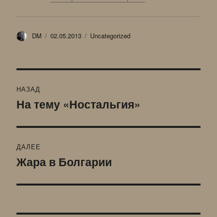
Автор
Опубликовано
Рубрики
DM
02.05.2013
Uncategorized
Навигация
НАЗАД
по
На тему «Ностальгия»
Предыдущая
запись:
записям
ДАЛЕЕ
Жара в Болгарии
Следующая
запись: