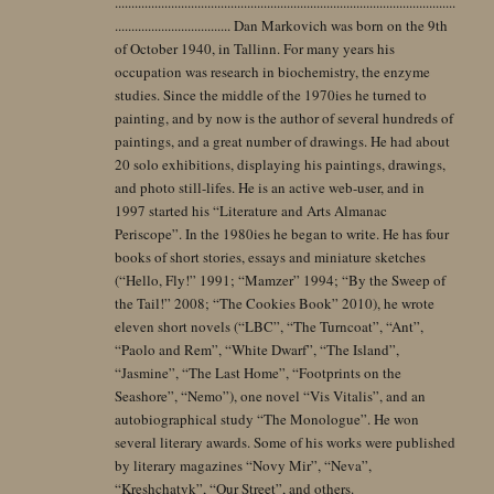
.......................................................................................................
................................... Dan Markovich was born on the 9th
of October 1940, in Tallinn. For many years his
occupation was research in biochemistry, the enzyme
studies. Since the middle of the 1970ies he turned to
painting, and by now is the author of several hundreds of
paintings, and a great number of drawings. He had about
20 solo exhibitions, displaying his paintings, drawings,
and photo still-lifes. He is an active web-user, and in
1997 started his “Literature and Arts Almanac
Periscope”. In the 1980ies he began to write. He has four
books of short stories, essays and miniature sketches
(“Hello, Fly!” 1991; “Mamzer” 1994; “By the Sweep of
the Tail!” 2008; “The Cookies Book” 2010), he wrote
eleven short novels (“LBC”, “The Turncoat”, “Ant”,
“Paolo and Rem”, “White Dwarf”, “The Island”,
“Jasmine”, “The Last Home”, “Footprints on the
Seashore”, “Nemo”), one novel “Vis Vitalis”, and an
autobiographical study “The Monologue”. He won
several literary awards. Some of his works were published
by literary magazines “Novy Mir”, “Neva”,
“Kreshchatyk”, “Our Street”, and others.