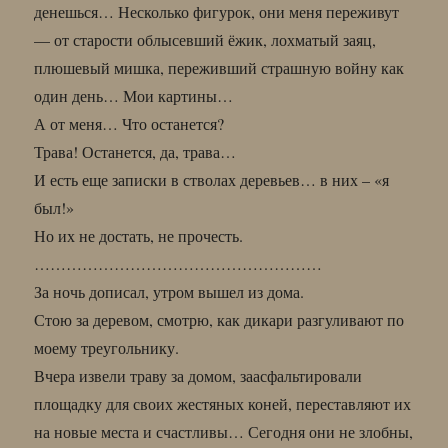
денешься… Несколько фигурок, они меня переживут
— от старости облысевший ёжик, лохматый заяц,
плюшевый мишка, переживший страшную войну как
один день… Мои картины…
А от меня… Что останется?
Трава! Останется, да, трава…
И есть еще записки в стволах деревьев… в них – «я
был!»
Но их не достать, не прочесть.
………………………………………………
За ночь дописал, утром вышел из дома.
Стою за деревом, смотрю, как дикари разгуливают по
моему треугольнику.
Вчера извели траву за домом, заасфальтировали
площадку для своих жестяных коней, переставляют их
на новые места и счастливы… Сегодня они не злобны,