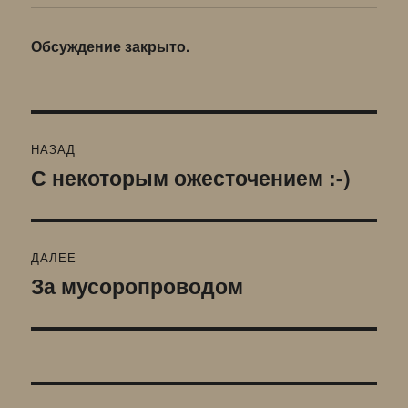
Обсуждение закрыто.
Навигация
НАЗАД
по
С некоторым ожесточением :-)
Предыдущая
запись:
записям
ДАЛЕЕ
За мусоропроводом
Следующая
запись: