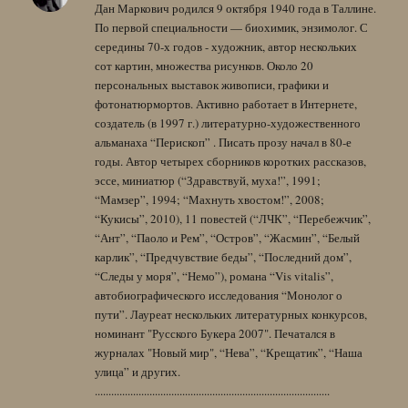
Дан Маркович родился 9 октября 1940 года в Таллине.
По первой специальности — биохимик, энзимолог. С
середины 70-х годов - художник, автор нескольких
сот картин, множества рисунков. Около 20
персональных выставок живописи, графики и
фотонатюрмортов. Активно работает в Интернете,
создатель (в 1997 г.) литературно-художественного
альманаха “Перископ” . Писать прозу начал в 80-е
годы. Автор четырех сборников коротких рассказов,
эссе, миниатюр (“Здравствуй, муха!”, 1991;
“Мамзер”, 1994; “Махнуть хвостом!”, 2008;
“Кукисы”, 2010), 11 повестей (“ЛЧК”, “Перебежчик”,
“Ант”, “Паоло и Рем”, “Остров”, “Жасмин”, “Белый
карлик”, “Предчувствие беды”, “Последний дом”,
“Следы у моря”, “Немо”), романа “Vis vitalis”,
автобиографического исследования “Монолог о
пути”. Лауреат нескольких литературных конкурсов,
номинант "Русского Букера 2007". Печатался в
журналах "Новый мир", “Нева”, “Крещатик”, “Наша
улица” и других.
......................................................................................