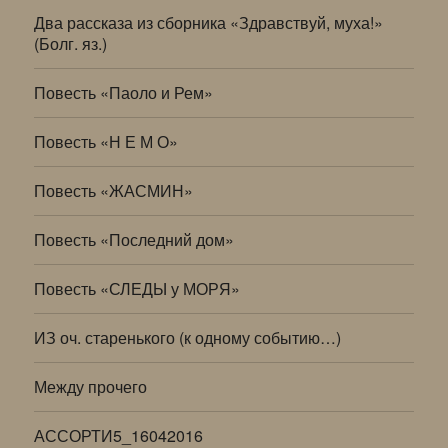
Два рассказа из сборника «Здравствуй, муха!»
(Болг. яз.)
Повесть «Паоло и Рем»
Повесть «Н Е М О»
Повесть «ЖАСМИН»
Повесть «Последний дом»
Повесть «СЛЕДЫ у МОРЯ»
ИЗ оч. старенького (к одному событию…)
Между прочего
АССОРТИ5_16042016