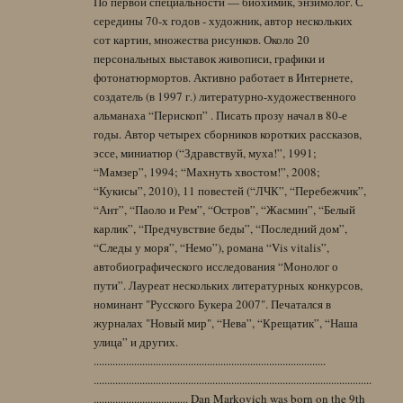
По первой специальности — биохимик, энзимолог. С
середины 70-х годов - художник, автор нескольких
сот картин, множества рисунков. Около 20
персональных выставок живописи, графики и
фотонатюрмортов. Активно работает в Интернете,
создатель (в 1997 г.) литературно-художественного
альманаха “Перископ” . Писать прозу начал в 80-е
годы. Автор четырех сборников коротких рассказов,
эссе, миниатюр (“Здравствуй, муха!”, 1991;
“Мамзер”, 1994; “Махнуть хвостом!”, 2008;
“Кукисы”, 2010), 11 повестей (“ЛЧК”, “Перебежчик”,
“Ант”, “Паоло и Рем”, “Остров”, “Жасмин”, “Белый
карлик”, “Предчувствие беды”, “Последний дом”,
“Следы у моря”, “Немо”), романа “Vis vitalis”,
автобиографического исследования “Монолог о
пути”. Лауреат нескольких литературных конкурсов,
номинант "Русского Букера 2007". Печатался в
журналах "Новый мир", “Нева”, “Крещатик”, “Наша
улица” и других.
......................................................................................
.......................................................................................................
................................... Dan Markovich was born on the 9th