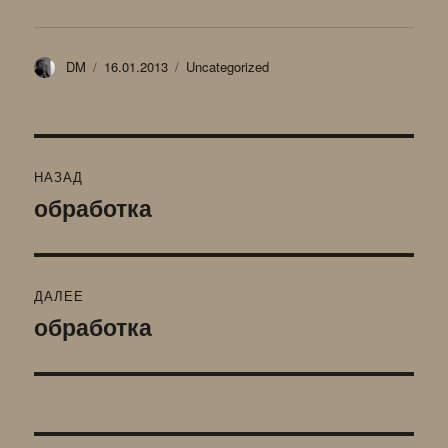
Автор
Опубликовано
Рубрики
DM
16.01.2013
Uncategorized
Навигация
НАЗАД
по
обработка
Предыдущая
запись:
записям
ДАЛЕЕ
обработка
Следующая
запись: