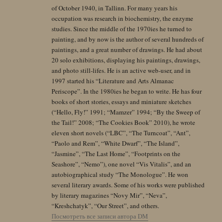
of October 1940, in Tallinn. For many years his
occupation was research in biochemistry, the enzyme
studies. Since the middle of the 1970ies he turned to
painting, and by now is the author of several hundreds of
paintings, and a great number of drawings. He had about
20 solo exhibitions, displaying his paintings, drawings,
and photo still-lifes. He is an active web-user, and in
1997 started his “Literature and Arts Almanac
Periscope”. In the 1980ies he began to write. He has four
books of short stories, essays and miniature sketches
(“Hello, Fly!” 1991; “Mamzer” 1994; “By the Sweep of
the Tail!” 2008; “The Cookies Book” 2010), he wrote
eleven short novels (“LBC”, “The Turncoat”, “Ant”,
“Paolo and Rem”, “White Dwarf”, “The Island”,
“Jasmine”, “The Last Home”, “Footprints on the
Seashore”, “Nemo”), one novel “Vis Vitalis”, and an
autobiographical study “The Monologue”. He won
several literary awards. Some of his works were published
by literary magazines “Novy Mir”, “Neva”,
“Kreshchatyk”, “Our Street”, and others.
Посмотреть все записи автора DM