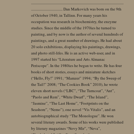
.......................................................................................................
................................... Dan Markovich was born on the 9th
of October 1940, in Tallinn. For many years his
occupation was research in biochemistry, the enzyme
studies. Since the middle of the 1970ies he turned to
painting, and by now is the author of several hundreds of
paintings, and a great number of drawings. He had about
20 solo exhibitions, displaying his paintings, drawings,
and photo still-lifes. He is an active web-user, and in
1997 started his “Literature and Arts Almanac
Periscope”. In the 1980ies he began to write. He has four
books of short stories, essays and miniature sketches
(“Hello, Fly!” 1991; “Mamzer” 1994; “By the Sweep of
the Tail!” 2008; “The Cookies Book” 2010), he wrote
eleven short novels (“LBC”, “The Turncoat”, “Ant”,
“Paolo and Rem”, “White Dwarf”, “The Island”,
“Jasmine”, “The Last Home”, “Footprints on the
Seashore”, “Nemo”), one novel “Vis Vitalis”, and an
autobiographical study “The Monologue”. He won
several literary awards. Some of his works were published
by literary magazines “Novy Mir”, “Neva”,