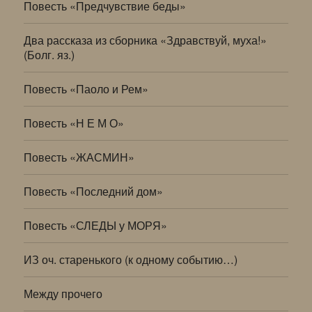
Повесть «Предчувствие беды»
Два рассказа из сборника «Здравствуй, муха!»
(Болг. яз.)
Повесть «Паоло и Рем»
Повесть «Н Е М О»
Повесть «ЖАСМИН»
Повесть «Последний дом»
Повесть «СЛЕДЫ у МОРЯ»
ИЗ оч. старенького (к одному событию…)
Между прочего