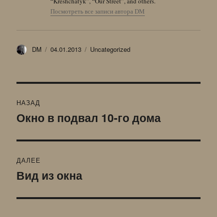
“Kreshchatyk”, “Our Street”, and others.
Посмотреть все записи автора DM
Автор
Опубликовано
Рубрики
DM
04.01.2013
Uncategorized
Навигация
НАЗАД
по
Окно в подвал 10-го дома
Предыдущая
запись:
записям
ДАЛЕЕ
Вид из окна
Следующая
запись: