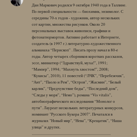
Дан Маркович родился 9 октября 1940 года в Таллине.
По первой специальности — биохимик, энзимолог. С
середины 70-х годов - художник, автор нескольких
сот картин, множества рисунков. Около 20
персональных выставок живописи, графики и
фотонатюрмортов. Активно работает в Интернете,
создатель (в 1997 г.) литературно-художественного
альманаха “Перископ” . Писать прозу начал в 80-е
годы. Автор четырех сборников коротких рассказов,
эссе, миниатюр (“Здравствуй, муха!”, 1991;
“Мамзер”, 1994; “Махнуть хвостом!”, 2008;
“Кукисы”, 2010), 11 повестей (“ЛЧК”, “Перебежчик”,
“Ант”, “Паоло и Рем”, “Остров”, “Жасмин”, “Белый
карлик”, “Предчувствие беды”, “Последний дом”,
“Следы у моря”, “Немо”), романа “Vis vitalis”,
автобиографического исследования “Монолог о
пути”. Лауреат нескольких литературных конкурсов,
номинант "Русского Букера 2007". Печатался в
журналах "Новый мир", “Нева”, “Крещатик”, “Наша
улица” и других.
......................................................................................