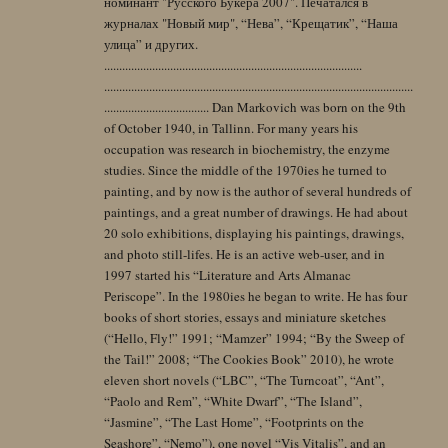
номинант "Русского Букера 2007". Печатался в
журналах "Новый мир", “Нева”, “Крещатик”, “Наша
улица” и других.
......................................................................................
.......................................................................................................
................................... Dan Markovich was born on the 9th
of October 1940, in Tallinn. For many years his
occupation was research in biochemistry, the enzyme
studies. Since the middle of the 1970ies he turned to
painting, and by now is the author of several hundreds of
paintings, and a great number of drawings. He had about
20 solo exhibitions, displaying his paintings, drawings,
and photo still-lifes. He is an active web-user, and in
1997 started his “Literature and Arts Almanac
Periscope”. In the 1980ies he began to write. He has four
books of short stories, essays and miniature sketches
(“Hello, Fly!” 1991; “Mamzer” 1994; “By the Sweep of
the Tail!” 2008; “The Cookies Book” 2010), he wrote
eleven short novels (“LBC”, “The Turncoat”, “Ant”,
“Paolo and Rem”, “White Dwarf”, “The Island”,
“Jasmine”, “The Last Home”, “Footprints on the
Seashore”, “Nemo”), one novel “Vis Vitalis”, and an