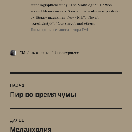
autobiographical study “The Monologue”. He won
several literary awards. Some of his works were published
by literary magazines “Novy Mir”, “Neva”,
“Kreshchatyk”, “Our Street”, and others.
Посмотреть все записи автора DM
Автор
Опубликовано
Рубрики
DM
04.01.2013
Uncategorized
Навигация
НАЗАД
по
Пир во время чумы
Предыдущая
запись:
записям
ДАЛЕЕ
Меланхолия
Следующая