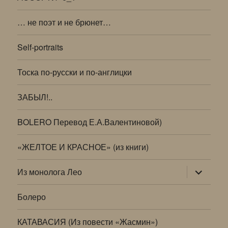
… не поэт и не брюнет…
Self-portraits
Тоска по-русски и по-англицки
ЗАБЫЛ!..
BOLERO Перевод Е.А.Валентиновой)
«ЖЕЛТОЕ И КРАСНОЕ» (из книги)
раскрыт
Из монолога Лео
дочернее
меню
Болеро
КАТАВАСИЯ (Из повести «Жасмин»)