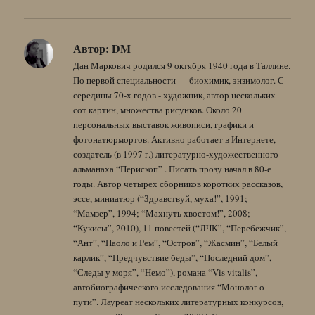
Автор:
DM
Дан Маркович родился 9 октября 1940 года в Таллине.
По первой специальности — биохимик, энзимолог. С
середины 70-х годов - художник, автор нескольких
сот картин, множества рисунков. Около 20
персональных выставок живописи, графики и
фотонатюрмортов. Активно работает в Интернете,
создатель (в 1997 г.) литературно-художественного
альманаха “Перископ” . Писать прозу начал в 80-е
годы. Автор четырех сборников коротких рассказов,
эссе, миниатюр (“Здравствуй, муха!”, 1991;
“Мамзер”, 1994; “Махнуть хвостом!”, 2008;
“Кукисы”, 2010), 11 повестей (“ЛЧК”, “Перебежчик”,
“Ант”, “Паоло и Рем”, “Остров”, “Жасмин”, “Белый
карлик”, “Предчувствие беды”, “Последний дом”,
“Следы у моря”, “Немо”), романа “Vis vitalis”,
автобиографического исследования “Монолог о
пути”. Лауреат нескольких литературных конкурсов,