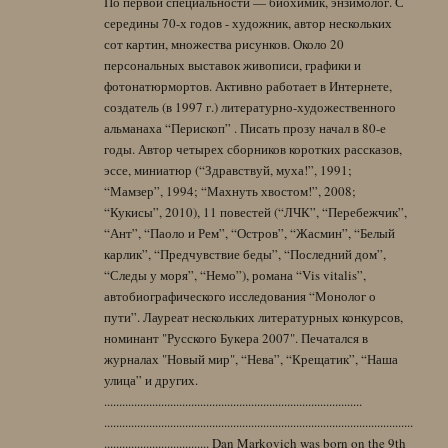
По первой специальности — биохимик, энзимолог. С
середины 70-х годов - художник, автор нескольких
сот картин, множества рисунков. Около 20
персональных выставок живописи, графики и
фотонатюрмортов. Активно работает в Интернете,
создатель (в 1997 г.) литературно-художественного
альманаха “Перископ” . Писать прозу начал в 80-е
годы. Автор четырех сборников коротких рассказов,
эссе, миниатюр (“Здравствуй, муха!”, 1991;
“Мамзер”, 1994; “Махнуть хвостом!”, 2008;
“Кукисы”, 2010), 11 повестей (“ЛЧК”, “Перебежчик”,
“Ант”, “Паоло и Рем”, “Остров”, “Жасмин”, “Белый
карлик”, “Предчувствие беды”, “Последний дом”,
“Следы у моря”, “Немо”), романа “Vis vitalis”,
автобиографического исследования “Монолог о
пути”. Лауреат нескольких литературных конкурсов,
номинант "Русского Букера 2007". Печатался в
журналах "Новый мир", “Нева”, “Крещатик”, “Наша
улица” и других.
......................................................................................
.......................................................................................................
................................... Dan Markovich was born on the 9th