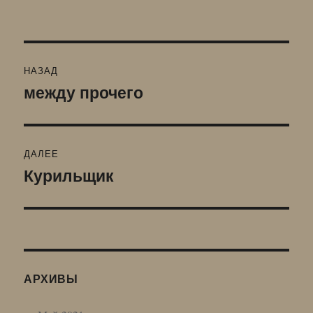
Навигация
НАЗАД
по
между прочего
Предыдущая
запись:
записям
ДАЛЕЕ
Курильщик
Следующая
запись:
АРХИВЫ