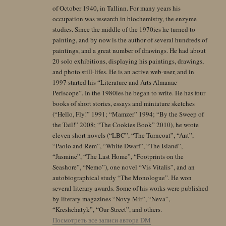
of October 1940, in Tallinn. For many years his
occupation was research in biochemistry, the enzyme
studies. Since the middle of the 1970ies he turned to
painting, and by now is the author of several hundreds of
paintings, and a great number of drawings. He had about
20 solo exhibitions, displaying his paintings, drawings,
and photo still-lifes. He is an active web-user, and in
1997 started his “Literature and Arts Almanac
Periscope”. In the 1980ies he began to write. He has four
books of short stories, essays and miniature sketches
(“Hello, Fly!” 1991; “Mamzer” 1994; “By the Sweep of
the Tail!” 2008; “The Cookies Book” 2010), he wrote
eleven short novels (“LBC”, “The Turncoat”, “Ant”,
“Paolo and Rem”, “White Dwarf”, “The Island”,
“Jasmine”, “The Last Home”, “Footprints on the
Seashore”, “Nemo”), one novel “Vis Vitalis”, and an
autobiographical study “The Monologue”. He won
several literary awards. Some of his works were published
by literary magazines “Novy Mir”, “Neva”,
“Kreshchatyk”, “Our Street”, and others.
Посмотреть все записи автора DM