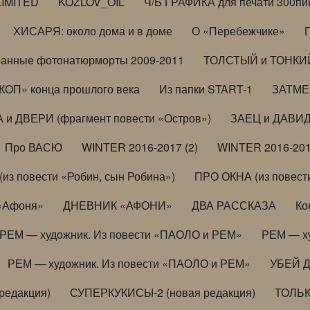
LIMITED
KOZLOV_OIL
Ч/Б ГРАФИКА для печати 300пи
ХИСАРЯ: около дома и в доме
О «Перебежчике»
анные фотонатюрморты 2009-2011
ТОЛСТЫЙ и ТОНКИЙ 
ОП» конца прошлого века
Из папки START-1
ЗАТМЕН
 и ДВЕРИ (фрагмент повести «Остров»)
ЗАЕЦ и ДАВИД 
Про ВАСЮ
WINTER 2016-2017 (2)
WINTER 2016-201
з повести «Робин, сын Робина»)
ПРО ОКНА (из повести
 «Афоня»
ДНЕВНИК «АФОНИ»
ДВА РАССКАЗА
Ко
РЕМ — художник. Из повести «ПАОЛО и РЕМ»
РЕМ — х
РЕМ — художник. Из повести «ПАОЛО и РЕМ»
УБЕЙ 
редакция)
СУПЕРКУКИСЫ-2 (новая редакция)
ТОЛЬ