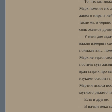
— То, что мы можем
Марк помнил его 
живого мира, в не
такие же, в червя
соль океанов дре
— У меня две зада
важно измерять са
понижается… пом
Марк не верил сво
постичь суть жизни
врал старик про в
науками осилить п
Мартин искоса посм
мутного рыжего ча
— Есть и другое. —
— В начале века в