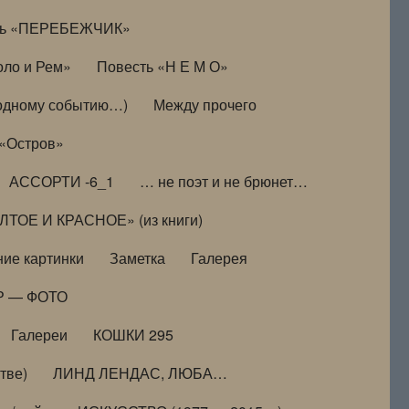
ть «ПЕРЕБЕЖЧИК»
оло и Рем»
Повесть «Н Е М О»
к одному событию…)
Между прочего
 «Остров»
АССОРТИ -6_1
… не поэт и не брюнет…
ТОЕ И КРАСНОЕ» (из книги)
ие картинки
Заметка
Галерея
Р — ФОТО
Галереи
КОШКИ 295
тве)
ЛИНД ЛЕНДАС, ЛЮБА…