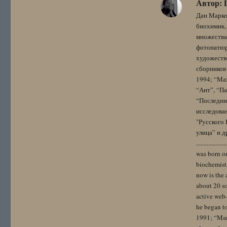
Автор:
Дан Марко
биохимик, 
множества
фотонатюрм
художестве
сборников 
1994; “Мах
“Ант”, “Па
“Последний
исследова
"Русского 
улица” и других. 
..................
was born on
biochemistr
now is the 
about 20 so
active web-
he began to
1991; “Mam