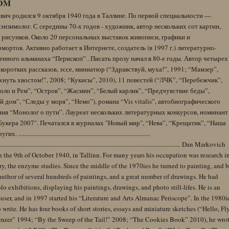
DM
вич родился 9 октября 1940 года в Таллине. По первой специальности —
энзимолог. С середины 70-х годов - художник, автор нескольких сот картин,
 рисунков. Около 20 персональных выставок живописи, графики и
ортов. Активно работает в Интернете, создатель (в 1997 г.) литературно-
нного альманаха “Перископ” . Писать прозу начал в 80-е годы. Автор четырех
коротких рассказов, эссе, миниатюр (“Здравствуй, муха!”, 1991; “Мамзер”,
нуть хвостом!”, 2008; “Кукисы”, 2010), 11 повестей (“ЛЧК”, “Перебежчик”,
оло и Рем”, “Остров”, “Жасмин”, “Белый карлик”, “Предчувствие беды”,
 дом”, “Следы у моря”, “Немо”), романа “Vis vitalis”, автобиографического
ния “Монолог о пути”. Лауреат нескольких литературных конкурсов, номинант
Букера 2007". Печатался в журналах "Новый мир", “Нева”, “Крещатик”, “Наша
......................................................................................
........................................................................................................................ Dan Markovich
 the 9th of October 1940, in Tallinn. For many years his occupation was research i
y, the enzyme studies. Since the middle of the 1970ies he turned to painting, and 
author of several hundreds of paintings, and a great number of drawings. He had
lo exhibitions, displaying his paintings, drawings, and photo still-lifes. He is an
user, and in 1997 started his “Literature and Arts Almanac Periscope”. In the 1980i
 write. He has four books of short stories, essays and miniature sketches (“Hello, Fl
zer” 1994; “By the Sweep of the Tail!” 2008; “The Cookies Book” 2010), he wro