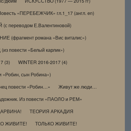
кс/дюйм
ИСКУССТВО (1977 — 2015 гг)
Повесть «ПЕРЕБЕЖЧИК» гл.1_17 (англ. en)
(с переводом Е.Валентиновой)
ИЕ (фрагмент романа «Вис виталис»)
(из повести «Белый карлик»)
7 (3)
WINTER 2016-2017 (4)
 «Робин, сын Робина»)
нец повести «Робин…»
Живут же люди…
удожник. Из повести «ПАОЛО и РЕМ»
ДАРВИНА!
ТЕОРИЯ АРКАДИЯ
КО ЖИВИТЕ!
ТОЛЬКО ЖИВИТЕ!