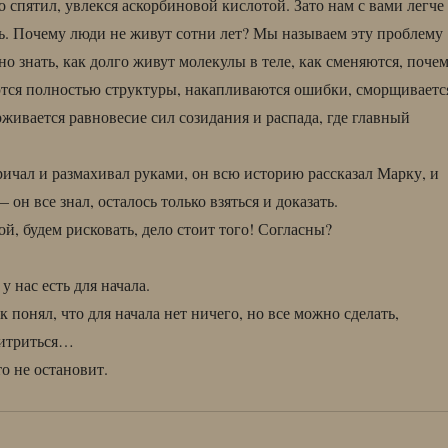
о спятил, увлекся аскорбиновой кислотой. Зато нам с вами легче
ь. Почему люди не живут сотни лет? Мы называем эту проблему
о знать, как долго живут молекулы в теле, как сменяются, поче
тся полностью структуры, накапливаются ошибки, сморщиваетс
живается равновесие сил созидания и распада, где главный
ичал и размахивал руками, он всю историю рассказал Марку, и
 он все знал, осталось только взяться и доказать.
й, будем рисковать, дело стоит того! Согласны?
 нас есть для начала.
к понял, что для начала нет ничего, но все можно сделать,
хитриться…
о не остановит.