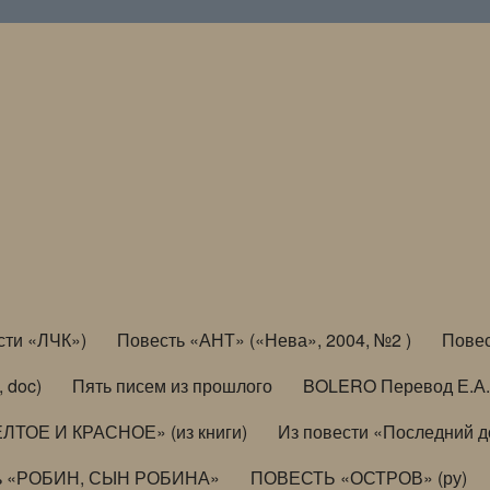
сти «ЛЧК»)
Повесть «АНТ» («Нева», 2004, №2 )
Повес
, doc)
Пять писем из прошлого
BOLERO Перевод Е.А.
ЛТОЕ И КРАСНОЕ» (из книги)
Из повести «Последний 
ь «РОБИН, СЫН РОБИНА»
ПОВЕСТЬ «ОСТРОВ» (ру)