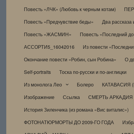
Повесть «ЛЧК» (Любовь к черным котам)
ПЕ
Повесть «Предчувствие беды»
Два рассказа и
Повесть «ЖАСМИН»
Повесть «Последний д
АССОРТИ5_16042016
Из повести «Последни
Окончание повести «Робин, сын Робина»
О д
Self-portraits
Тоска по-русски и по-англицки
Из монолога Лео
Болеро
КАТАВАСИЯ (
Изображение
Ссылка
СМЕРТЬ АРКАДИЯ
История Зиленчика (из романа «Вис виталис»)
ФОТОНАТЮРМОРТЫ ДО 2009-ГО ГОДА
Избр