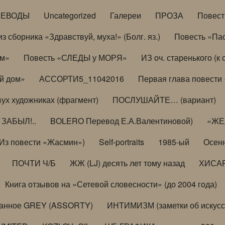
РЕВОДЫ
Uncategorized
Галереи
ПРОЗА
Повес
з сборника «Здравствуй, муха!» (Болг. яз.)
Повесть «Па
ом»
Повесть «СЛЕДЫ у МОРЯ»
ИЗ оч. старенького (
й дом»
АССОРТИ5_11042016
Первая глава повести
вух художниках (фрагмент)
ПОСЛУШАЙТЕ… (вариант)
ЗАБЫЛ!..
BOLERO Перевод Е.А.Валентиновой)
«ЖЕЛ
Из повести «Жасмин»)
Self-portraits
1985-ый
Осенн
ПОЧТИ Ч/Б
ЖЖ (LJ) десять лет тому назад
ХИСА
Книга отзывов на «Сетевой словесности» (до 2004 года)
анное GREY (ASSORTY)
ИНТИМИЗМ (заметки об искусс