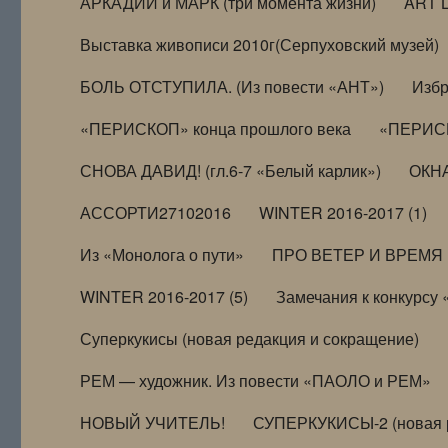
АРКАДИЙ и МАРК (три момента жизни)
ART 
Выставка живописи 2010г(Серпуховский музей)
БОЛЬ ОТСТУПИЛА. (Из повести «АНТ»)
Избр
«ПЕРИСКОП» конца прошлого века
«ПЕРИСК
СНОВА ДАВИД! (гл.6-7 «Белый карлик»)
ОКНА
АССОРТИ27102016
WINTER 2016-2017 (1)
Из «Монолога о пути»
ПРО ВЕТЕР И ВРЕМЯ (и
WINTER 2016-2017 (5)
Замечания к конкурсу
Суперкукисы (новая редакция и сокращение)
РЕМ — художник. Из повести «ПАОЛО и РЕМ»
НОВЫЙ УЧИТЕЛЬ!
СУПЕРКУКИСЫ-2 (новая 