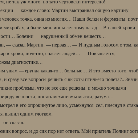
, не так уж много, но зато чертовски интересно!
лекции — каждое слово: Мартин выстраивал общую картину
й человек точка, одна из многих… Наши белки и ферменты, поч
х и микробах, и были миллионы лет тому назад… В нашей крови
вности… Болезни — нарушенный обмен веществ…
чи, — сказал Мартин, — первая… — И нудным голосом о том, к
хар в крови, почетно, спасает людей… — Повышается,
ожем диагностике…
им ушам — ерунда какая-то… больные… И это вместо того, что
, и сразу все вопросы решить с высоты птичьего полета?.. Значи
еликие проблемы, что не все еще решены, и можно точными
рироду вечности, понять механизмы мысли, разума…
отрел в его опрокинутое лицо, усмехнулся, сел, плеснул в стак
я, выпил одним глотком.
 он сказал.
озник вопрос, и до сих пор нет ответа. Мой приятель Полинг хот