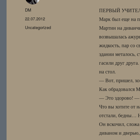
Автор
DM
ПЕРВЫЙ УЧИТЕ
Опубликовано
22.07.2012
Марк был еще на пе
Рубрики
Uncategorized
Мартин на диванчи
возвышалась ажурн
жидкость, пар со 
здании металось, 
гасили друг друга.
на стол.
— Вот, пришел, х
Как обрадовался М
— Это здорово! — 
Что вы хотите от н
отстали, бедны… 
Он вскочил, сложа
диваном и дверью, 