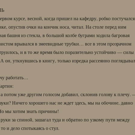
ЛЬ
рвом курсе, весной, когда пришел на кафедру, робко постучался
ке, опустив очки на кончик носа, читал. На столе перед ним
ая башня из стекла, в большой колбе буграми ходила багровая
свистом врывался в змеевидные трубки… все в этом прозрачном
струилось, и в то же время было поразительно устойчиво — силы
 А он, уткнувшись в книгу, только изредка рассеянно поглядыва
очу работать…
артин:
а потом уже другим голосом добавил, склонив голову к плечу. 
ауки? Ничего хорошего нас не ждет здесь, мы на обочине, давно
Но мы хотим знать причины!
 руки за спиной, зашагал туда и обратно по узкому пути между
то и дело спотыкаясь о стул.