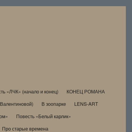
ть «ЛЧК» (начало и конец)
КОНЕЦ РОМАНА
Валентиновой)
В зоопарке
LENS-ART
дом»
Повесть «Белый карлик»
Про старые времена