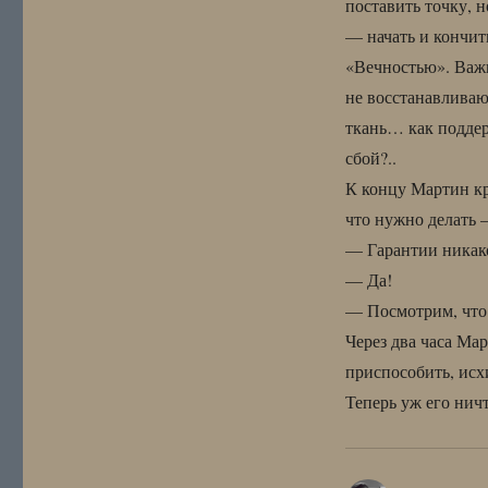
поставить точку, н
— начать и кончит
«Вечностью». Важн
не восстанавливаю
ткань… как поддер
сбой?..
К концу Мартин кр
что нужно делать —
— Гарантии никако
— Да!
— Посмотрим, что у
Через два часа Мар
приспособить, ис
Теперь уж его ничт