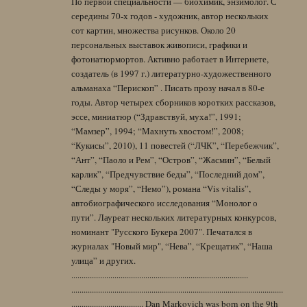
По первой специальности — биохимик, энзимолог. С
середины 70-х годов - художник, автор нескольких
сот картин, множества рисунков. Около 20
персональных выставок живописи, графики и
фотонатюрмортов. Активно работает в Интернете,
создатель (в 1997 г.) литературно-художественного
альманаха “Перископ” . Писать прозу начал в 80-е
годы. Автор четырех сборников коротких рассказов,
эссе, миниатюр (“Здравствуй, муха!”, 1991;
“Мамзер”, 1994; “Махнуть хвостом!”, 2008;
“Кукисы”, 2010), 11 повестей (“ЛЧК”, “Перебежчик”,
“Ант”, “Паоло и Рем”, “Остров”, “Жасмин”, “Белый
карлик”, “Предчувствие беды”, “Последний дом”,
“Следы у моря”, “Немо”), романа “Vis vitalis”,
автобиографического исследования “Монолог о
пути”. Лауреат нескольких литературных конкурсов,
номинант "Русского Букера 2007". Печатался в
журналах "Новый мир", “Нева”, “Крещатик”, “Наша
улица” и других.
......................................................................................
.......................................................................................................
................................... Dan Markovich was born on the 9th