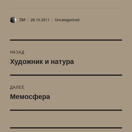
Автор
Опубликовано
Рубрики
DM
29.10.2011
Uncategorized
Навигация
НАЗАД
по
Художник и натура
Предыдущая
запись:
записям
ДАЛЕЕ
Мемосфера
Следующая
запись: