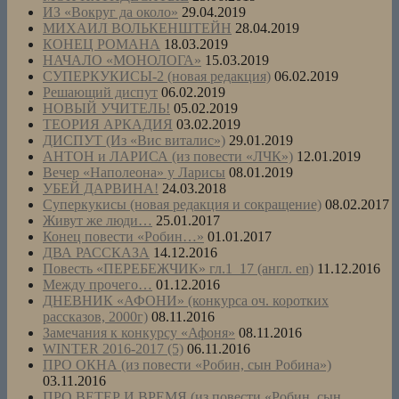
ИЗ «Вокруг да около»
29.04.2019
МИХАИЛ ВОЛЬКЕНШТЕЙН
28.04.2019
КОНЕЦ РОМАНА
18.03.2019
НАЧАЛО «МОНОЛОГА»
15.03.2019
СУПЕРКУКИСЫ-2 (новая редакция)
06.02.2019
Решающий диспут
06.02.2019
НОВЫЙ УЧИТЕЛЬ!
05.02.2019
ТЕОРИЯ АРКАДИЯ
03.02.2019
ДИСПУТ (Из «Вис виталис»)
29.01.2019
АНТОН и ЛАРИСА (из повести «ЛЧК»)
12.01.2019
Вечер «Наполеона» у Ларисы
08.01.2019
УБЕЙ ДАРВИНА!
24.03.2018
Суперкукисы (новая редакция и сокращение)
08.02.2017
Живут же люди…
25.01.2017
Конец повести «Робин…»
01.01.2017
ДВА РАССКАЗА
14.12.2016
Повесть «ПЕРЕБЕЖЧИК» гл.1_17 (англ. en)
11.12.2016
Между прочего…
01.12.2016
ДНЕВНИК «АФОНИ» (конкурса оч. коротких
рассказов, 2000г)
08.11.2016
Замечания к конкурсу «Афоня»
08.11.2016
WINTER 2016-2017 (5)
06.11.2016
ПРО ОКНА (из повести «Робин, сын Робина»)
03.11.2016
ПРО ВЕТЕР И ВРЕМЯ (из повести «Робин, сын