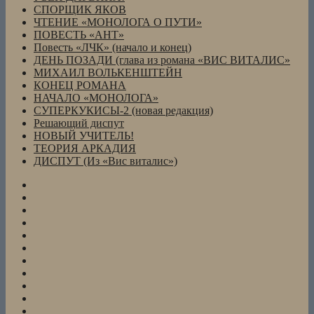
СПОРЩИК ЯКОВ
ЧТЕНИЕ «МОНОЛОГА О ПУТИ»
ПОВЕСТЬ «АНТ»
Повесть «ЛЧК» (начало и конец)
ДЕНЬ ПОЗАДИ (глава из романа «ВИС ВИТАЛИС»
МИХАИЛ ВОЛЬКЕНШТЕЙН
КОНЕЦ РОМАНА
НАЧАЛО «МОНОЛОГА»
СУПЕРКУКИСЫ-2 (новая редакция)
Решающий диспут
НОВЫЙ УЧИТЕЛЬ!
ТЕОРИЯ АРКАДИЯ
ДИСПУТ (Из «Вис виталис»)
СПОРЩИК
ЯКОВ
АНТОН
и
Повесть
ЛАРИСА
«АНТ»
Повесть
(из
(«Нева»,
«ЛЧК»
КОНЕЦ
повести
2004,
(начало
РОМАНА
НАЧАЛО
«ЛЧК»)
№2
и
«МОНОЛОГА»
Кукисы
)
конец)
(без
Пять
рисунков,
писем
BOLERO
doc)
из
Перевод
В
прошлого
Е.А.Валентиновой)
зоопарке
LENS-