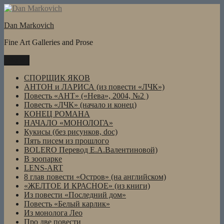
Перейти
к
Dan Markovich
содержимому
Fine Art Galleries and Prose
Меню
СПОРЩИК ЯКОВ
АНТОН и ЛАРИСА (из повести «ЛЧК»)
Повесть «АНТ» («Нева», 2004, №2 )
Повесть «ЛЧК» (начало и конец)
КОНЕЦ РОМАНА
НАЧАЛО «МОНОЛОГА»
Кукисы (без рисунков, doc)
Пять писем из прошлого
BOLERO Перевод Е.А.Валентиновой)
В зоопарке
LENS-ART
8 глав повести «Остров» (на английском)
«ЖЕЛТОЕ И КРАСНОЕ» (из книги)
Из повести «Последний дом»
Повесть «Белый карлик»
Из монолога Лео
Про две повести