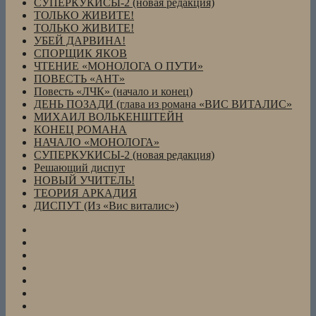
СУПЕРКУКИСЫ-2 (новая редакция)
ТОЛЬКО ЖИВИТЕ!
ТОЛЬКО ЖИВИТЕ!
УБЕЙ ДАРВИНА!
СПОРЩИК ЯКОВ
ЧТЕНИЕ «МОНОЛОГА О ПУТИ»
ПОВЕСТЬ «АНТ»
Повесть «ЛЧК» (начало и конец)
ДЕНЬ ПОЗАДИ (глава из романа «ВИС ВИТАЛИС»
МИХАИЛ ВОЛЬКЕНШТЕЙН
КОНЕЦ РОМАНА
НАЧАЛО «МОНОЛОГА»
СУПЕРКУКИСЫ-2 (новая редакция)
Решающий диспут
НОВЫЙ УЧИТЕЛЬ!
ТЕОРИЯ АРКАДИЯ
ДИСПУТ (Из «Вис виталис»)
СПОРЩИК
ЯКОВ
АНТОН
и
Повесть
ЛАРИСА
«АНТ»
Повесть
(из
(«Нева»,
«ЛЧК»
КОНЕЦ
повести
2004,
(начало
РОМАНА
НАЧАЛО
«ЛЧК»)
№2
и
«МОНОЛОГА»
Кукисы