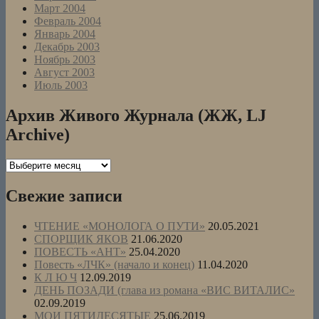
Март 2004
Февраль 2004
Январь 2004
Декабрь 2003
Ноябрь 2003
Август 2003
Июль 2003
Архив Живого Журнала (ЖЖ, LJ
Archive)
Архив
Живого
Журнала
Свежие записи
(ЖЖ,
LJ
ЧТЕНИЕ «МОНОЛОГА О ПУТИ»
20.05.2021
Archive)
СПОРЩИК ЯКОВ
21.06.2020
ПОВЕСТЬ «АНТ»
25.04.2020
Повесть «ЛЧК» (начало и конец)
11.04.2020
К Л Ю Ч
12.09.2019
ДЕНЬ ПОЗАДИ (глава из романа «ВИС ВИТАЛИС»
02.09.2019
МОИ ПЯТИДЕСЯТЫЕ
25.06.2019