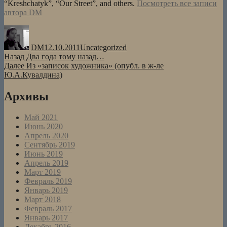
“Kreshchatyk”, “Our Street”, and others.
Посмотреть все записи
автора DM
Автор
Опубликовано
Рубрики
DM
12.10.2011
Uncategorized
Навигация
Предыдущая
Назад
Два года тому назад…
запись:
Следующая
Далее
Из «записок художника» (опубл. в ж-ле
по
запись:
Ю.А.Кувалдина)
записям
Архивы
Май 2021
Июнь 2020
Апрель 2020
Сентябрь 2019
Июнь 2019
Апрель 2019
Март 2019
Февраль 2019
Январь 2019
Март 2018
Февраль 2017
Январь 2017
Декабрь 2016