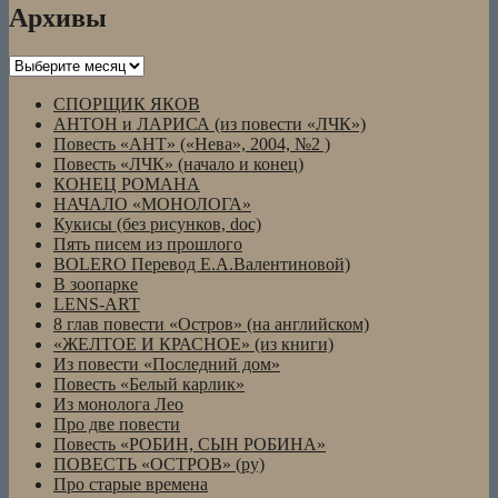
Архивы
Архивы
СПОРЩИК ЯКОВ
АНТОН и ЛАРИСА (из повести «ЛЧК»)
Повесть «АНТ» («Нева», 2004, №2 )
Повесть «ЛЧК» (начало и конец)
КОНЕЦ РОМАНА
НАЧАЛО «МОНОЛОГА»
Кукисы (без рисунков, doc)
Пять писем из прошлого
BOLERO Перевод Е.А.Валентиновой)
В зоопарке
LENS-ART
8 глав повести «Остров» (на английском)
«ЖЕЛТОЕ И КРАСНОЕ» (из книги)
Из повести «Последний дом»
Повесть «Белый карлик»
Из монолога Лео
Про две повести
Повесть «РОБИН, СЫН РОБИНА»
ПОВЕСТЬ «ОСТРОВ» (ру)
Про старые времена