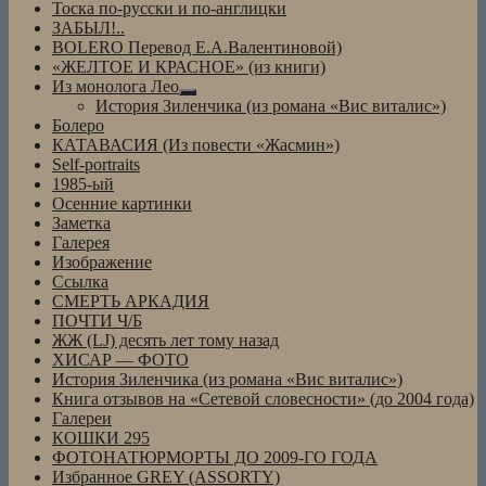
Тоска по-русски и по-англицки
ЗАБЫЛ!..
BOLERO Перевод Е.А.Валентиновой)
«ЖЕЛТОЕ И КРАСНОЕ» (из книги)
Из монолога Лео
раскрыть
История Зиленчика (из романа «Вис виталис»)
дочернее
Болеро
меню
КАТАВАСИЯ (Из повести «Жасмин»)
Self-portraits
1985-ый
Осенние картинки
Заметка
Галерея
Изображение
Ссылка
СМЕРТЬ АРКАДИЯ
ПОЧТИ Ч/Б
ЖЖ (LJ) десять лет тому назад
ХИСАР — ФОТО
История Зиленчика (из романа «Вис виталис»)
Книга отзывов на «Сетевой словесности» (до 2004 года)
Галереи
КОШКИ 295
ФОТОНАТЮРМОРТЫ ДО 2009-ГО ГОДА
Избранное GREY (ASSORTY)