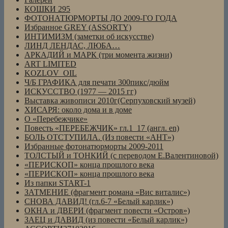
КОШКИ 295
ФОТОНАТЮРМОРТЫ ДО 2009-ГО ГОДА
Избранное GREY (ASSORTY)
ИНТИМИЗМ (заметки об искусстве)
ЛИНД ЛЕНДАС, ЛЮБА…
АРКАДИЙ и МАРК (три момента жизни)
ART LIMITED
KOZLOV_OIL
Ч/Б ГРАФИКА для печати 300пикс/дюйм
ИСКУССТВО (1977 — 2015 гг)
Выставка живописи 2010г(Серпуховский музей)
ХИСАРЯ: около дома и в доме
О «Перебежчике»
Повесть «ПЕРЕБЕЖЧИК» гл.1_17 (англ. en)
БОЛЬ ОТСТУПИЛА. (Из повести «АНТ»)
Избранные фотонатюрморты 2009-2011
ТОЛСТЫЙ и ТОНКИЙ (с переводом Е.Валентиновой)
«ПЕРИСКОП» конца прошлого века
«ПЕРИСКОП» конца прошлого века
Из папки START-1
ЗАТМЕНИЕ (фрагмент романа «Вис виталис»)
СНОВА ДАВИД! (гл.6-7 «Белый карлик»)
ОКНА и ДВЕРИ (фрагмент повести «Остров»)
ЗАЕЦ и ДАВИД (из повести «Белый карлик»)