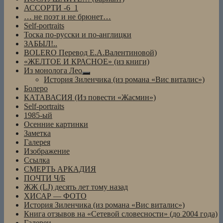
АССОРТИ -6_1
… не поэт и не брюнет…
Self-portraits
Тоска по-русски и по-англицки
ЗАБЫЛ!..
BOLERO Перевод Е.А.Валентиновой)
«ЖЕЛТОЕ И КРАСНОЕ» (из книги)
Из монолога Лео
раскрыть
История Зиленчика (из романа «Вис виталис»)
дочернее
Болеро
меню
КАТАВАСИЯ (Из повести «Жасмин»)
Self-portraits
1985-ый
Осенние картинки
Заметка
Галерея
Изображение
Ссылка
СМЕРТЬ АРКАДИЯ
ПОЧТИ Ч/Б
ЖЖ (LJ) десять лет тому назад
ХИСАР — ФОТО
История Зиленчика (из романа «Вис виталис»)
Книга отзывов на «Сетевой словесности» (до 2004 года)
Галереи