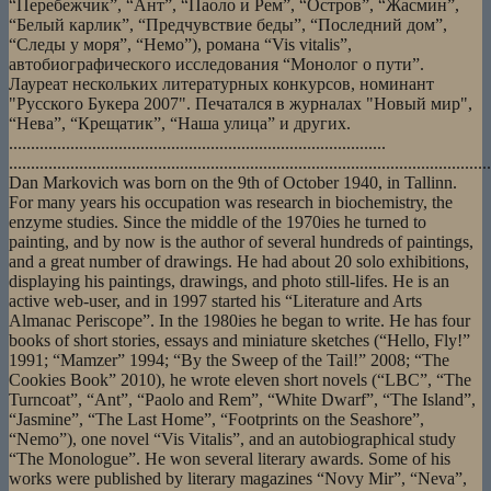
“Перебежчик”, “Ант”, “Паоло и Рем”, “Остров”, “Жасмин”,
“Белый карлик”, “Предчувствие беды”, “Последний дом”,
“Следы у моря”, “Немо”), романа “Vis vitalis”,
автобиографического исследования “Монолог о пути”.
Лауреат нескольких литературных конкурсов, номинант
"Русского Букера 2007". Печатался в журналах "Новый мир",
“Нева”, “Крещатик”, “Наша улица” и других.
......................................................................................
..............................................................................................................
Dan Markovich was born on the 9th of October 1940, in Tallinn.
For many years his occupation was research in biochemistry, the
enzyme studies. Since the middle of the 1970ies he turned to
painting, and by now is the author of several hundreds of paintings,
and a great number of drawings. He had about 20 solo exhibitions,
displaying his paintings, drawings, and photo still-lifes. He is an
active web-user, and in 1997 started his “Literature and Arts
Almanac Periscope”. In the 1980ies he began to write. He has four
books of short stories, essays and miniature sketches (“Hello, Fly!”
1991; “Mamzer” 1994; “By the Sweep of the Tail!” 2008; “The
Cookies Book” 2010), he wrote eleven short novels (“LBC”, “The
Turncoat”, “Ant”, “Paolo and Rem”, “White Dwarf”, “The Island”,
“Jasmine”, “The Last Home”, “Footprints on the Seashore”,
“Nemo”), one novel “Vis Vitalis”, and an autobiographical study
“The Monologue”. He won several literary awards. Some of his
works were published by literary magazines “Novy Mir”, “Neva”,