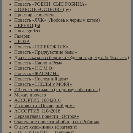
Повесть «РОБИН, СЫН РОБИНА»
ПОВЕСТЬ «ОСТРОВ» (ру)
Про старые времена
Повесть «ЛЧК» (Любовь к черным котам)
ПЕРЕВОДЫ
Uncategorized
Галереи
ПРОЗА
Повесть «ПЕРЕБЕЖЧИК»
Повесть «Предчувствие беды»
Два рассказа из сборника «Здравствуй, муха!» (Болг. яз.)
Повесть «Паоло и Рем»
Повесть «Н Е М О»
Повесть «ЖАСМИН»
Повесть «Последний дом»
Повесть «СЛЕДЫ у МОРЯ»
ИЗ оч. старенького (к одному событию…)
Между прочего
АССОРТИ5_16042016
Из повести «Последний дом»
АССОРТИ5_11042016
Первая глава повести «Остров»
Окончание повести «Робин, сын Робина»
О двух художниках (фрагмент)
ПОСЛУШАЙТЕ… (вариант)