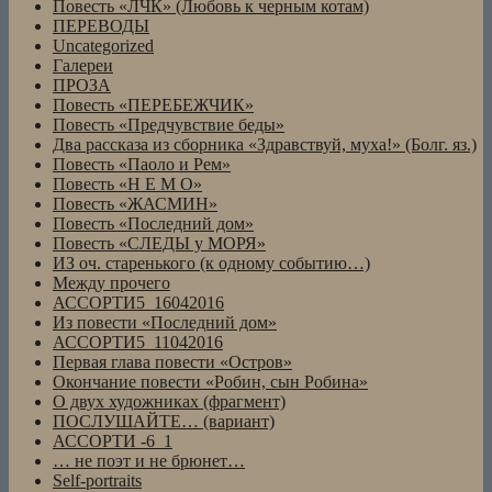
Повесть «ЛЧК» (Любовь к черным котам)
ПЕРЕВОДЫ
Uncategorized
Галереи
ПРОЗА
Повесть «ПЕРЕБЕЖЧИК»
Повесть «Предчувствие беды»
Два рассказа из сборника «Здравствуй, муха!» (Болг. яз.)
Повесть «Паоло и Рем»
Повесть «Н Е М О»
Повесть «ЖАСМИН»
Повесть «Последний дом»
Повесть «СЛЕДЫ у МОРЯ»
ИЗ оч. старенького (к одному событию…)
Между прочего
АССОРТИ5_16042016
Из повести «Последний дом»
АССОРТИ5_11042016
Первая глава повести «Остров»
Окончание повести «Робин, сын Робина»
О двух художниках (фрагмент)
ПОСЛУШАЙТЕ… (вариант)
АССОРТИ -6_1
… не поэт и не брюнет…
Self-portraits