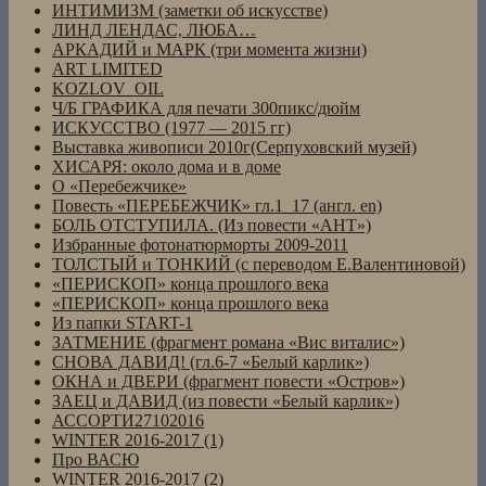
ИНТИМИЗМ (заметки об искусстве)
ЛИНД ЛЕНДАС, ЛЮБА…
АРКАДИЙ и МАРК (три момента жизни)
ART LIMITED
KOZLOV_OIL
Ч/Б ГРАФИКА для печати 300пикс/дюйм
ИСКУССТВО (1977 — 2015 гг)
Выставка живописи 2010г(Серпуховский музей)
ХИСАРЯ: около дома и в доме
О «Перебежчике»
Повесть «ПЕРЕБЕЖЧИК» гл.1_17 (англ. en)
БОЛЬ ОТСТУПИЛА. (Из повести «АНТ»)
Избранные фотонатюрморты 2009-2011
ТОЛСТЫЙ и ТОНКИЙ (с переводом Е.Валентиновой)
«ПЕРИСКОП» конца прошлого века
«ПЕРИСКОП» конца прошлого века
Из папки START-1
ЗАТМЕНИЕ (фрагмент романа «Вис виталис»)
СНОВА ДАВИД! (гл.6-7 «Белый карлик»)
ОКНА и ДВЕРИ (фрагмент повести «Остров»)
ЗАЕЦ и ДАВИД (из повести «Белый карлик»)
АССОРТИ27102016
WINTER 2016-2017 (1)
Про ВАСЮ
WINTER 2016-2017 (2)