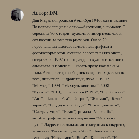
Автор:
DM
Дан Маркович родился 9 октября 1940 года в Таллине.
По первой специальности — биохимик, энзимолог. С
середины 70-х годов - художник, автор нескольких
сот картин, множества рисунков. Около 20
персональных выставок живописи, графики и
фотонатюрмортов. Активно работает в Интернете,
создатель (в 1997 г.) литературно-художественного
альманаха “Перископ” . Писать прозу начал в 80-е
годы. Автор четырех сборников коротких рассказов,
эссе, миниатюр (“Здравствуй, муха!”, 1991;
“Мамзер”, 1994; “Махнуть хвостом!”, 2008;
“Кукисы”, 2010), 11 повестей (“ЛЧК”, “Перебежчик”,
“Ант”, “Паоло и Рем”, “Остров”, “Жасмин”, “Белый
карлик”, “Предчувствие беды”, “Последний дом”,
“Следы у моря”, “Немо”), романа “Vis vitalis”,
автобиографического исследования “Монолог о
пути”. Лауреат нескольких литературных конкурсов,
номинант "Русского Букера 2007". Печатался в
журналах "Новый мир", “Нева”, “Крещатик”, “Наша