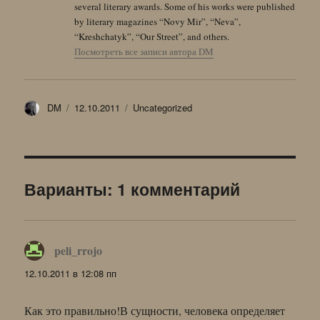
several literary awards. Some of his works were published
by literary magazines “Novy Mir”, “Neva”,
“Kreshchatyk”, “Our Street”, and others.
Посмотреть все записи автора DM
Автор
Опубликовано
Рубрики
DM
12.10.2011
Uncategorized
Варианты: 1 комментарий
peli_rrojo
:
12.10.2011 в 12:08 пп
Как это правильно!В сущности, человека определяет