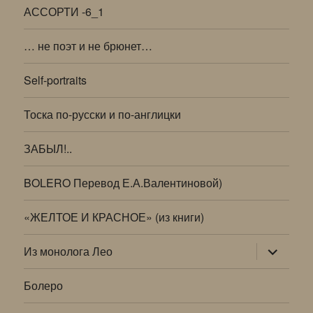
АССОРТИ -6_1
… не поэт и не брюнет…
Self-portraits
Тоска по-русски и по-англицки
ЗАБЫЛ!..
BOLERO Перевод Е.А.Валентиновой)
«ЖЕЛТОЕ И КРАСНОЕ» (из книги)
раскрыт
Из монолога Лео
дочернее
меню
Болеро