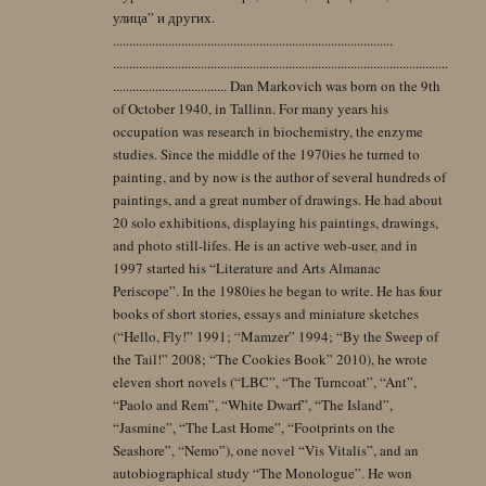
улица” и других.
......................................................................................
.......................................................................................................
................................... Dan Markovich was born on the 9th
of October 1940, in Tallinn. For many years his
occupation was research in biochemistry, the enzyme
studies. Since the middle of the 1970ies he turned to
painting, and by now is the author of several hundreds of
paintings, and a great number of drawings. He had about
20 solo exhibitions, displaying his paintings, drawings,
and photo still-lifes. He is an active web-user, and in
1997 started his “Literature and Arts Almanac
Periscope”. In the 1980ies he began to write. He has four
books of short stories, essays and miniature sketches
(“Hello, Fly!” 1991; “Mamzer” 1994; “By the Sweep of
the Tail!” 2008; “The Cookies Book” 2010), he wrote
eleven short novels (“LBC”, “The Turncoat”, “Ant”,
“Paolo and Rem”, “White Dwarf”, “The Island”,
“Jasmine”, “The Last Home”, “Footprints on the
Seashore”, “Nemo”), one novel “Vis Vitalis”, and an
autobiographical study “The Monologue”. He won