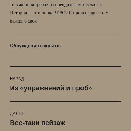
то, как он встречает и преодолевает несчастья.
История — это лишь ВЕРСИЯ происшедшего. У
каждого своя.
Обсуждение закрыто.
Навигация
НАЗАД
по
Из «упражнений и проб»
Предыдущая
запись:
записям
ДАЛЕЕ
Все-таки пейзаж
Следующая
запись: