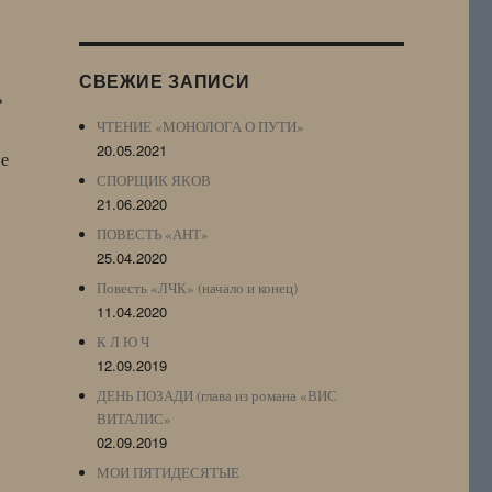
Журнала
(ЖЖ,
LJ
СВЕЖИЕ ЗАПИСИ
Archive)
ь
ЧТЕНИЕ «МОНОЛОГА О ПУТИ»
20.05.2021
ве
СПОРЩИК ЯКОВ
21.06.2020
ПОВЕСТЬ «АНТ»
25.04.2020
Повесть «ЛЧК» (начало и конец)
11.04.2020
К Л Ю Ч
12.09.2019
ДЕНЬ ПОЗАДИ (глава из романа «ВИС
ВИТАЛИС»
02.09.2019
МОИ ПЯТИДЕСЯТЫЕ