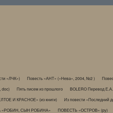
сти «ЛЧК»)
Повесть «АНТ» («Нева», 2004, №2 )
Повес
, doc)
Пять писем из прошлого
BOLERO Перевод Е.А.
ЛТОЕ И КРАСНОЕ» (из книги)
Из повести «Последний 
ь «РОБИН, СЫН РОБИНА»
ПОВЕСТЬ «ОСТРОВ» (ру)