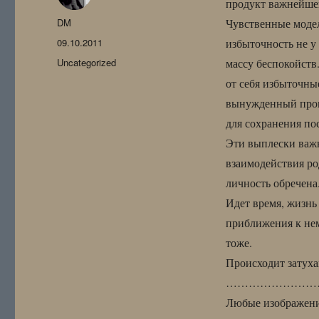
продукт важнейшег
Автор
DM
Чувственные модели
Опубликовано
09.10.2011
избыточность не у 
Рубрики
Uncategorized
массу беспокойств
от себя избыточны
вынужденный проце
для сохранения по
Эти выплески важ
взаимодействия ро
личность обречена
Идет время, жизнь
приближения к нем
тоже.
Происходит затуха
……………………
Любые изображения