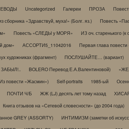
РЕВОДЫ
Uncategorized
Галереи
ПРОЗА
Повес
з сборника «Здравствуй, муха!» (Болг. яз.)
Повесть «Па
ом»
Повесть «СЛЕДЫ у МОРЯ»
ИЗ оч. старенького (
й дом»
АССОРТИ5_11042016
Первая глава повести
вух художниках (фрагмент)
ПОСЛУШАЙТЕ… (вариант)
ЗАБЫЛ!..
BOLERO Перевод Е.А.Валентиновой)
«ЖЕЛ
Из повести «Жасмин»)
Self-portraits
1985-ый
Осенн
ПОЧТИ Ч/Б
ЖЖ (LJ) десять лет тому назад
ХИСА
Книга отзывов на «Сетевой словесности» (до 2004 года)
анное GREY (ASSORTY)
ИНТИМИЗМ (заметки об искусс