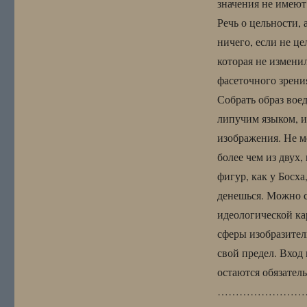
значения не имеют,
Речь о цельности, 
ничего, если не ц
которая не изменил
фасеточного зрени
Собрать образ вое
липучим языком, и
изображения. Не м
более чем из двух
фигур, как у Босха
денешься. Можно с
идеологической ка
сферы изобразител
свой предел. Вход
остаются обязател
……………………