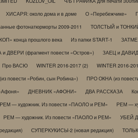
LIMITED
KOZLOV_OIL
Ч/Б ГРАФИКА для печати 300пи
ХИСАРЯ: около дома и в доме
О «Перебежчике»
анные фотонатюрморты 2009-2011
ТОЛСТЫЙ и ТОНКИЙ 
ОП» конца прошлого века
Из папки START-1
ЗАТМЕН
 и ДВЕРИ (фрагмент повести «Остров»)
ЗАЕЦ и ДАВИД 
Про ВАСЮ
WINTER 2016-2017 (2)
WINTER 2016-201
з повести «Робин, сын Робина»)
ПРО ОКНА (из повести
 «Афоня»
ДНЕВНИК «АФОНИ»
ДВА РАССКАЗА
Ко
РЕМ — художник. Из повести «ПАОЛО и РЕМ»
РЕМ — х
РЕМ — художник. Из повести «ПАОЛО и РЕМ»
УБЕЙ 
редакция)
СУПЕРКУКИСЫ-2 (новая редакция)
ТОЛЬ