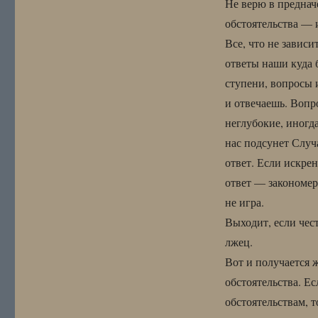
Не верю в преднач
обстоятельства — 
Все, что не зависи
ответы наши куда 
ступени, вопросы 
и отвечаешь. Вопр
неглубокие, иногд
нас подсунет Случа
ответ. Если искрен
ответ — закономере
не игра.
Выходит, если чест
лжец.
Вот и получается 
обстоятельства. Ес
обстоятельствам, 