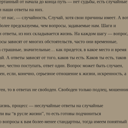
ертанный от начала до конца путь — нет судьбы, есть случайные
и наши ответы на них.
т от нас, — случайность, Случай, хотя свои причины имеет. А во
более предсказуемы, чем вопросы, задаваемые нам. Шаги и
и ответы, из них складывается жизнь. На каждом шагу — вопрос
осы зависят от многих обстоятельств, часто они временные,
а страшные, значительные… как придется, в какое место и время
й. А ответы зависят от того, каков ты есть. Каков ты есть, таков
не, честно поступать, ответ один. Вопрос может быть случаен,
н, если, конечно, серьезное отношение к жизни, искренность, а
ен, то в ответах не свободен. Свободен только подлец, мошенни
жизнь, процесс — неслучайные ответы на случайные
ли вы “в русле жизни”, то есть готовы подчиниться
то вопросы к вам более-менее стандартны, тогда имеем понятный