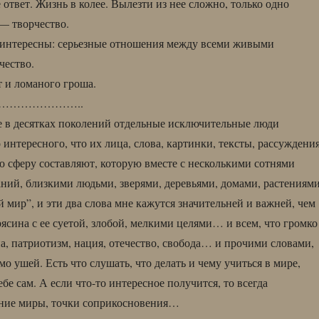
ответ. Жизнь в колее. Вылезти из нее сложно, только одно
 — творчество.
 интересны: серьезные отношения между всеми живыми
чество.
т и ломаного гроша.
…………………..
 в десятках поколений отдельные исключительные люди
интересного, что их лица, слова, картинки, тексты, рассуждени
 сферу составляют, которую вместе с несколькими сотнями
ий, близкими людьми, зверями, деревьями, домами, растениям
 мир”, и эти два слова мне кажутся значительней и важней, чем
ясина с ее суетой, злобой, мелкими целями… и всем, что громко
, патриотизм, нация, отечество, свобода… и прочими словами,
 ушей. Есть что слушать, что делать и чему учиться в мире,
бе сам. А если что-то интересное получится, то всегда
дние миры, точки соприкосновения…