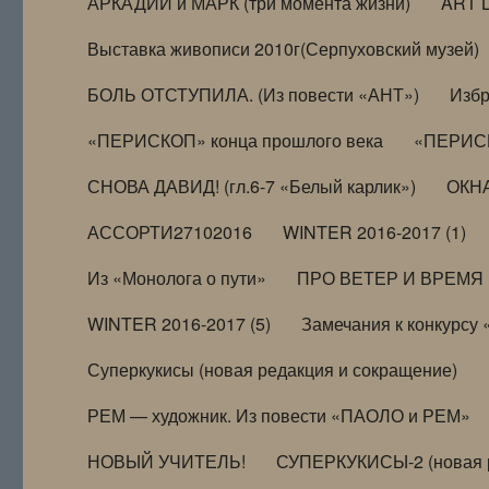
АРКАДИЙ и МАРК (три момента жизни)
ART 
Выставка живописи 2010г(Серпуховский музей)
БОЛЬ ОТСТУПИЛА. (Из повести «АНТ»)
Избр
«ПЕРИСКОП» конца прошлого века
«ПЕРИСК
СНОВА ДАВИД! (гл.6-7 «Белый карлик»)
ОКНА
АССОРТИ27102016
WINTER 2016-2017 (1)
Из «Монолога о пути»
ПРО ВЕТЕР И ВРЕМЯ (и
WINTER 2016-2017 (5)
Замечания к конкурсу
Суперкукисы (новая редакция и сокращение)
РЕМ — художник. Из повести «ПАОЛО и РЕМ»
НОВЫЙ УЧИТЕЛЬ!
СУПЕРКУКИСЫ-2 (новая 