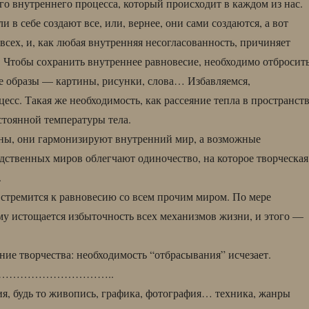
о внутреннего процесса, который происходит в каждом из нас.
 в себе создают все, или, вернее, они сами создаются, а вот
всех, и, как любая внутренняя несогласованность, причиняет
. Чтобы сохранить внутреннее равновесие, необходимо отбросит
е образы — картины, рисунки, слова… Избавляемся,
сс. Такая же необходимость, как рассеяние тепла в пространст
стоянной температуры тела.
ны, они гармонизируют внутренний мир, а возможные
дственных миров облегчают одиночество, на которое творческая
.
 стремится к равновесию со всем прочим миром. По мере
у истощается избыточность всех механизмов жизни, и этого —
ние творчества: необходимость “отбрасывания” исчезает.
…………………………..
, будь то живопись, графика, фотография… техника, жанры