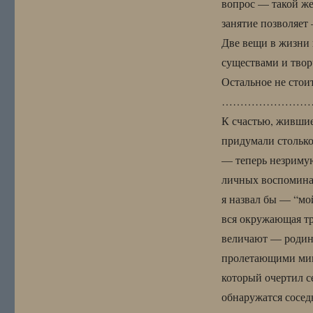
вопрос — такой же 
занятие позволяет
Две вещи в жизни
существами и твор
Остальное не стои
……………………
К счастью, жившие
придумали столько 
— теперь незримую
личных воспоминан
я назвал бы — “мой
вся окружающая тр
величают — родина
пролетающими мимо
который очертил се
обнаружатся сосе