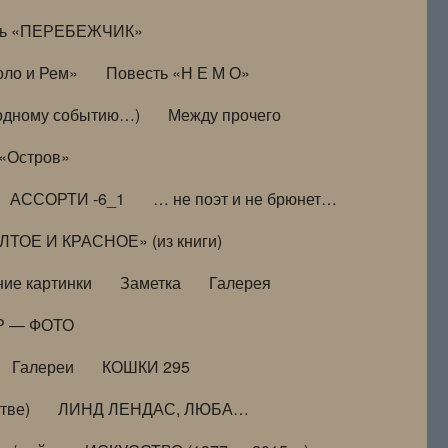
ть «ПЕРЕБЕЖЧИК»
оло и Рем»
Повесть «Н Е М О»
к одному событию…)
Между прочего
 «Остров»
АССОРТИ -6_1
… не поэт и не брюнет…
ТОЕ И КРАСНОЕ» (из книги)
ие картинки
Заметка
Галерея
Р — ФОТО
Галереи
КОШКИ 295
тве)
ЛИНД ЛЕНДАС, ЛЮБА…