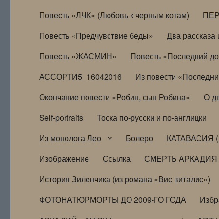
Повесть «ЛЧК» (Любовь к черным котам)
ПЕ
Повесть «Предчувствие беды»
Два рассказа и
Повесть «ЖАСМИН»
Повесть «Последний д
АССОРТИ5_16042016
Из повести «Последни
Окончание повести «Робин, сын Робина»
О д
Self-portraits
Тоска по-русски и по-англицки
Из монолога Лео
Болеро
КАТАВАСИЯ (
Изображение
Ссылка
СМЕРТЬ АРКАДИЯ
История Зиленчика (из романа «Вис виталис»)
ФОТОНАТЮРМОРТЫ ДО 2009-ГО ГОДА
Избр