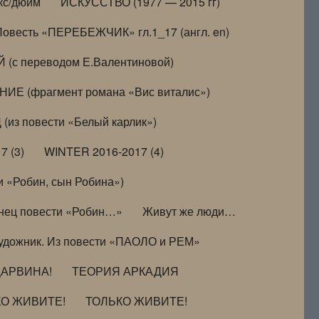
кс/дюйм
ИСКУССТВО (1977 — 2015 гг)
Повесть «ПЕРЕБЕЖЧИК» гл.1_17 (англ. en)
(с переводом Е.Валентиновой)
ИЕ (фрагмент романа «Вис виталис»)
(из повести «Белый карлик»)
7 (3)
WINTER 2016-2017 (4)
 «Робин, сын Робина»)
нец повести «Робин…»
Живут же люди…
удожник. Из повести «ПАОЛО и РЕМ»
ДАРВИНА!
ТЕОРИЯ АРКАДИЯ
КО ЖИВИТЕ!
ТОЛЬКО ЖИВИТЕ!