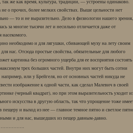
 так же как время, культура, традиции, — устроены одинаково.
а не о прочих, более мелких свойствах. Выше цельности нет
ельно — то и не выразительно. Дело в физиологии нашего зрения,
ась за многие тысячи лет и несильно отличается даже от
я насекомого.
дино необходимо и для лягушки, сбивающей муху на лету своим
 для нас. Отсюда простые свойства, обязательные для любого
ожет картинка без огромного ущерба для ее восприятия состоять
, максимум трех больших частей. Внутри них могут быть сотни
, например, или у Брейгеля, но от основных частей никуда не
вести изображение к одной части, как сделал Малевич в своей
ртинке (черный квадрат), но при этом выразительность уходит и
ьного искусства в другую область, так что упрощение тоже имее
 в пещеру и выход из нее — главное темное пятно и светлое пятн
ьными и для нас, вышедших из пещер давным-давно.
…………….