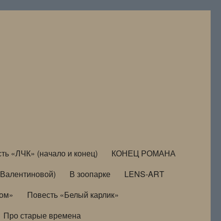
ть «ЛЧК» (начало и конец)
КОНЕЦ РОМАНА
Валентиновой)
В зоопарке
LENS-ART
дом»
Повесть «Белый карлик»
Про старые времена