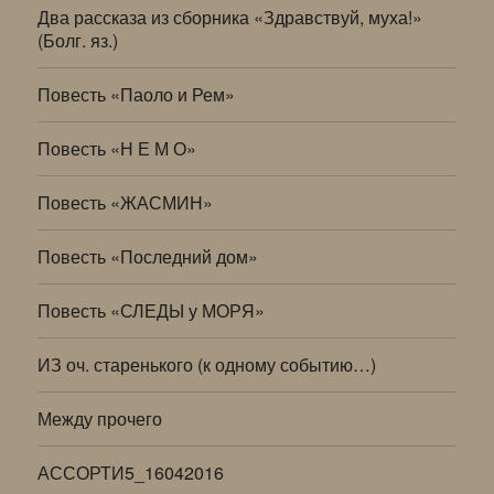
Два рассказа из сборника «Здравствуй, муха!»
(Болг. яз.)
Повесть «Паоло и Рем»
Повесть «Н Е М О»
Повесть «ЖАСМИН»
Повесть «Последний дом»
Повесть «СЛЕДЫ у МОРЯ»
ИЗ оч. старенького (к одному событию…)
Между прочего
АССОРТИ5_16042016