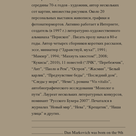
середины 70-х годов - художник, автор нескольких
сот картин, множества рисунков. Около 20
персональных выставок живописи, графики и
фотонатюрмортов. Активно работает в Интернете,
создатель (в 1997 г.) литературно-художественного
альманаха “Перископ” . Писать прозу начал в 80-е
годы. Автор четырех сборников коротких рассказов,
эссе, миниатюр (“Здравствуй, муха!”, 1991;
“Мамзер”, 1994; “Махнуть хвостом!”, 2008;
“Кукисы”, 2010), 11 повестей (“ЛЧК”, “Перебежчик”,
“Ант”, “Паоло и Рем”, “Остров”, “Жасмин”, “Белый
карлик”, “Предчувствие беды”, “Последний дом”,
“Следы у моря”, “Немо”), романа “Vis vitalis”,
автобиографического исследования “Монолог о
пути”. Лауреат нескольких литературных конкурсов,
номинант "Русского Букера 2007". Печатался в
журналах "Новый мир", “Нева”, “Крещатик”, “Наша
улица” и других.
......................................................................................
.......................................................................................................
................................... Dan Markovich was born on the 9th