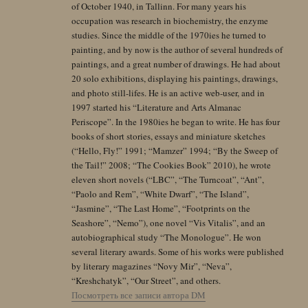
of October 1940, in Tallinn. For many years his
occupation was research in biochemistry, the enzyme
studies. Since the middle of the 1970ies he turned to
painting, and by now is the author of several hundreds of
paintings, and a great number of drawings. He had about
20 solo exhibitions, displaying his paintings, drawings,
and photo still-lifes. He is an active web-user, and in
1997 started his “Literature and Arts Almanac
Periscope”. In the 1980ies he began to write. He has four
books of short stories, essays and miniature sketches
(“Hello, Fly!” 1991; “Mamzer” 1994; “By the Sweep of
the Tail!” 2008; “The Cookies Book” 2010), he wrote
eleven short novels (“LBC”, “The Turncoat”, “Ant”,
“Paolo and Rem”, “White Dwarf”, “The Island”,
“Jasmine”, “The Last Home”, “Footprints on the
Seashore”, “Nemo”), one novel “Vis Vitalis”, and an
autobiographical study “The Monologue”. He won
several literary awards. Some of his works were published
by literary magazines “Novy Mir”, “Neva”,
“Kreshchatyk”, “Our Street”, and others.
Посмотреть все записи автора DM