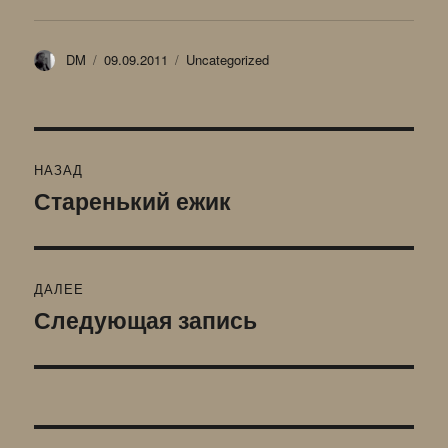
Автор
Опубликовано
Рубрики
DM
09.09.2011
Uncategorized
Навигация
НАЗАД
по
Старенький ежик
Предыдущая
запись:
записям
ДАЛЕЕ
Следующая запись
Следующая
запись: