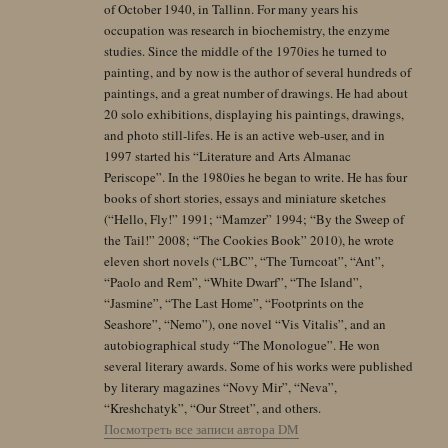
of October 1940, in Tallinn. For many years his
occupation was research in biochemistry, the enzyme
studies. Since the middle of the 1970ies he turned to
painting, and by now is the author of several hundreds of
paintings, and a great number of drawings. He had about
20 solo exhibitions, displaying his paintings, drawings,
and photo still-lifes. He is an active web-user, and in
1997 started his “Literature and Arts Almanac
Periscope”. In the 1980ies he began to write. He has four
books of short stories, essays and miniature sketches
(“Hello, Fly!” 1991; “Mamzer” 1994; “By the Sweep of
the Tail!” 2008; “The Cookies Book” 2010), he wrote
eleven short novels (“LBC”, “The Turncoat”, “Ant”,
“Paolo and Rem”, “White Dwarf”, “The Island”,
“Jasmine”, “The Last Home”, “Footprints on the
Seashore”, “Nemo”), one novel “Vis Vitalis”, and an
autobiographical study “The Monologue”. He won
several literary awards. Some of his works were published
by literary magazines “Novy Mir”, “Neva”,
“Kreshchatyk”, “Our Street”, and others.
Посмотреть все записи автора DM