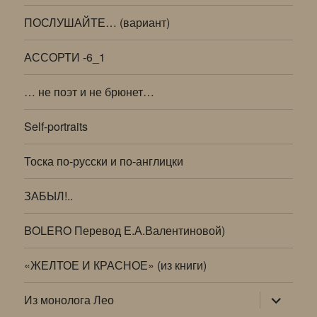
ПОСЛУШАЙТЕ… (вариант)
АССОРТИ -6_1
… не поэт и не брюнет…
Self-portraits
Тоска по-русски и по-англицки
ЗАБЫЛ!..
BOLERO Перевод Е.А.Валентиновой)
«ЖЕЛТОЕ И КРАСНОЕ» (из книги)
раскрыт
Из монолога Лео
дочернее