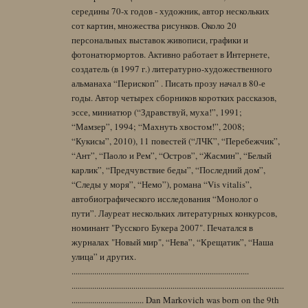
середины 70-х годов - художник, автор нескольких
сот картин, множества рисунков. Около 20
персональных выставок живописи, графики и
фотонатюрмортов. Активно работает в Интернете,
создатель (в 1997 г.) литературно-художественного
альманаха “Перископ” . Писать прозу начал в 80-е
годы. Автор четырех сборников коротких рассказов,
эссе, миниатюр (“Здравствуй, муха!”, 1991;
“Мамзер”, 1994; “Махнуть хвостом!”, 2008;
“Кукисы”, 2010), 11 повестей (“ЛЧК”, “Перебежчик”,
“Ант”, “Паоло и Рем”, “Остров”, “Жасмин”, “Белый
карлик”, “Предчувствие беды”, “Последний дом”,
“Следы у моря”, “Немо”), романа “Vis vitalis”,
автобиографического исследования “Монолог о
пути”. Лауреат нескольких литературных конкурсов,
номинант "Русского Букера 2007". Печатался в
журналах "Новый мир", “Нева”, “Крещатик”, “Наша
улица” и других.
......................................................................................
.......................................................................................................
................................... Dan Markovich was born on the 9th