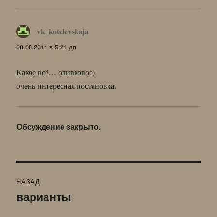
vk_kotelevskaja
:
08.08.2011 в 5:21 дп
Какое всё… оливковое)
очень интересная постановка.
Обсуждение закрыто.
Навигация
НАЗАД
по
варианты
Предыдущая
запись:
записям