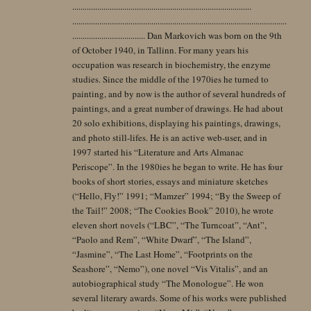
......................................................................................
.......................................................................................................
................................... Dan Markovich was born on the 9th
of October 1940, in Tallinn. For many years his
occupation was research in biochemistry, the enzyme
studies. Since the middle of the 1970ies he turned to
painting, and by now is the author of several hundreds of
paintings, and a great number of drawings. He had about
20 solo exhibitions, displaying his paintings, drawings,
and photo still-lifes. He is an active web-user, and in
1997 started his “Literature and Arts Almanac
Periscope”. In the 1980ies he began to write. He has four
books of short stories, essays and miniature sketches
(“Hello, Fly!” 1991; “Mamzer” 1994; “By the Sweep of
the Tail!” 2008; “The Cookies Book” 2010), he wrote
eleven short novels (“LBC”, “The Turncoat”, “Ant”,
“Paolo and Rem”, “White Dwarf”, “The Island”,
“Jasmine”, “The Last Home”, “Footprints on the
Seashore”, “Nemo”), one novel “Vis Vitalis”, and an
autobiographical study “The Monologue”. He won
several literary awards. Some of his works were published