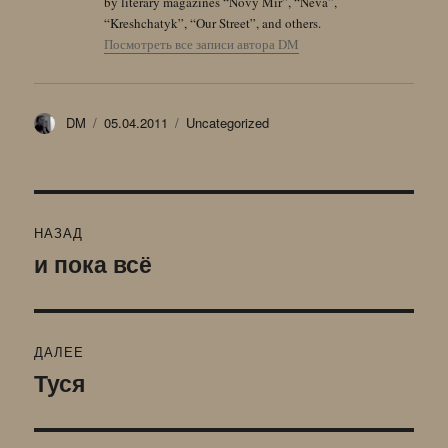
by literary magazines “Novy Mir”, “Neva”,
“Kreshchatyk”, “Our Street”, and others.
Посмотреть все записи автора DM
Автор
Опубликовано
Рубрики
DM
05.04.2011
Uncategorized
Навигация
НАЗАД
по
и пока всё
Предыдущая
запись:
записям
ДАЛЕЕ
Туся
Следующая
запись: