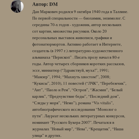
Автор:
DM
Дан Маркович родился 9 октября 1940 года в Таллине.
По первой специальности — биохимик, энзимолог. С
середины 70-х годов - художник, автор нескольких
сот картин, множества рисунков. Около 20
персональных выставок живописи, графики и
фотонатюрмортов. Активно работает в Интернете,
создатель (в 1997 г.) литературно-художественного
альманаха “Перископ” . Писать прозу начал в 80-е
годы. Автор четырех сборников коротких рассказов,
эссе, миниатюр (“Здравствуй, муха!”, 1991;
“Мамзер”, 1994; “Махнуть хвостом!”, 2008;
“Кукисы”, 2010), 11 повестей (“ЛЧК”, “Перебежчик”,
“Ант”, “Паоло и Рем”, “Остров”, “Жасмин”, “Белый
карлик”, “Предчувствие беды”, “Последний дом”,
“Следы у моря”, “Немо”), романа “Vis vitalis”,
автобиографического исследования “Монолог о
пути”. Лауреат нескольких литературных конкурсов,
номинант "Русского Букера 2007". Печатался в
журналах "Новый мир", “Нева”, “Крещатик”, “Наша
улица” и других.