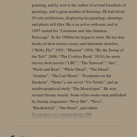
painting, and by now is the author of several hundreds of
paintings, and a great number of drawings. He had about
20 solo exhibitions, displaying his paintings, drawings,
and photo still-lifes. He is an active web-user, and in
1997 started his “Literature and Arts Almanac
Periscope”. In the 1980ies he began to write. He has four
books of short stories, essays and miniature sketches
(“Hello, Fly!” 1991; “Mamzer” 1994; “By the Sweep of
the Tail!” 2008; “The Cookies Book” 2010), he wrote
eleven short novels (“LBC”, “The Turncoat”, “Ant”,
“Paolo and Rem”, “White Dwarf”, “The Island”,
“Jasmine”, “The Last Home”, “Footprints on the
Seashore”, “Nemo”), one novel “Vis Vitalis”, and an
autobiographical study “The Monologue”. He won
several literary awards. Some of his works were published
by literary magazines “Novy Mir”, “Neva”,
“Kreshchatyk”, “Our Street”, and others.
Посмотреть все записи автора DM