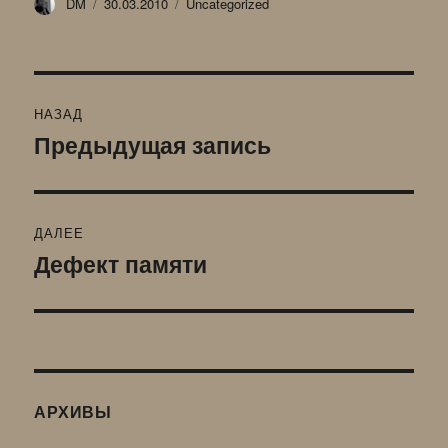
Автор
Опубликовано
Рубрики
DM
30.03.2010
Uncategorized
Навигация
НАЗАД
по
Предыдущая запись
Предыдущая
запись:
записям
ДАЛЕЕ
Дефект памяти
Следующая
запись:
АРХИВЫ