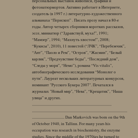
персональных выставок живописи, графики и
фотонатюрмортов. Активно работает в Интернете,
создатель (в 1997 г.) литературно-художественного
альманаха “Перископ” . Писать прозу начал в 80-е
годы. Автор четырех сборников коротких рассказов,
эссе, миниатюр (“Здравствуй, муха!”, 1991;
“Мамзер”, 1994; “Махнуть хвостом!”, 2008;
“Кукисы”, 2010), 11 повестей (“ЛЧК”, “Перебежчик”,
“Ант”, “Паоло и Рем”, “Остров”, “Жасмин”, “Белый
карлик”, “Предчувствие беды”, “Последний дом”,
“Следы у моря”, “Немо”), романа “Vis vitalis”,
автобиографического исследования “Монолог о
пути”. Лауреат нескольких литературных конкурсов,
номинант "Русского Букера 2007". Печатался в
журналах "Новый мир", “Нева”, “Крещатик”, “Наша
улица” и других.
......................................................................................
.......................................................................................................
................................... Dan Markovich was born on the 9th
of October 1940, in Tallinn. For many years his
occupation was research in biochemistry, the enzyme
studies. Since the middle of the 1970ies he turned to