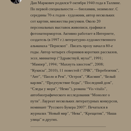
Дан Маркович родился 9 октября 1940 года в Таллине.
По первой специальности — биохимик, энзимолог. С
середины 70-х годов - художник, автор нескольких
сот картин, множества рисунков. Около 20
персональных выставок живописи, графики и
фотонатюрмортов. Активно работает в Интернете,
создатель (в 1997 г.) литературно-художественного
альманаха “Перископ” . Писать прозу начал в 80-е
годы. Автор четырех сборников коротких рассказов,
эссе, миниатюр (“Здравствуй, муха!”, 1991;
“Мамзер”, 1994; “Махнуть хвостом!”, 2008;
“Кукисы”, 2010), 11 повестей (“ЛЧК”, “Перебежчик”,
“Ант”, “Паоло и Рем”, “Остров”, “Жасмин”, “Белый
карлик”, “Предчувствие беды”, “Последний дом”,
“Следы у моря”, “Немо”), романа “Vis vitalis”,
автобиографического исследования “Монолог о
пути”. Лауреат нескольких литературных конкурсов,
номинант "Русского Букера 2007". Печатался в
журналах "Новый мир", “Нева”, “Крещатик”, “Наша
улица” и других.
......................................................................................