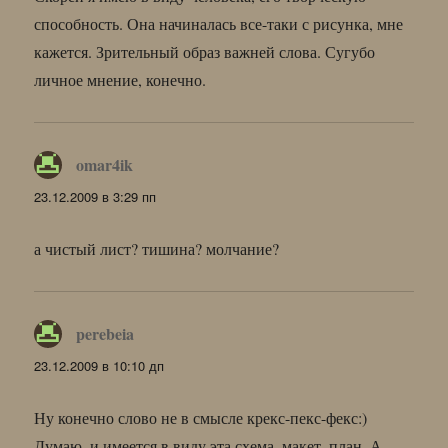
способность. Она начиналась все-таки с рисунка, мне
кажется. Зрительный образ важней слова. Сугубо
личное мнение, конечно.
omar4ik
:
23.12.2009 в 3:29 пп
а чистый лист? тишина? молчание?
perebeia
:
23.12.2009 в 10:10 дп
Ну конечно слово не в смысле крекс-пекс-фекс:)
Думаю, и имеется в виду эта схема, макет, план. А