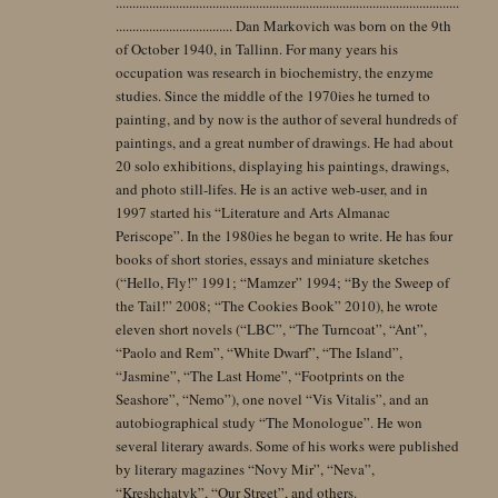
.......................................................................................................
................................... Dan Markovich was born on the 9th
of October 1940, in Tallinn. For many years his
occupation was research in biochemistry, the enzyme
studies. Since the middle of the 1970ies he turned to
painting, and by now is the author of several hundreds of
paintings, and a great number of drawings. He had about
20 solo exhibitions, displaying his paintings, drawings,
and photo still-lifes. He is an active web-user, and in
1997 started his “Literature and Arts Almanac
Periscope”. In the 1980ies he began to write. He has four
books of short stories, essays and miniature sketches
(“Hello, Fly!” 1991; “Mamzer” 1994; “By the Sweep of
the Tail!” 2008; “The Cookies Book” 2010), he wrote
eleven short novels (“LBC”, “The Turncoat”, “Ant”,
“Paolo and Rem”, “White Dwarf”, “The Island”,
“Jasmine”, “The Last Home”, “Footprints on the
Seashore”, “Nemo”), one novel “Vis Vitalis”, and an
autobiographical study “The Monologue”. He won
several literary awards. Some of his works were published
by literary magazines “Novy Mir”, “Neva”,
“Kreshchatyk”, “Our Street”, and others.