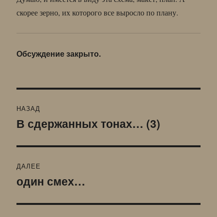
скорее зерно, их которого все выросло по плану.
Обсуждение закрыто.
Навигация
НАЗАД
по
В сдержанных тонах… (3)
Предыдущая
запись:
записям
ДАЛЕЕ
один смех…
Следующая
запись: