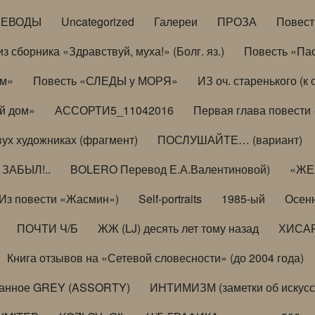
РЕВОДЫ
Uncategorized
Галереи
ПРОЗА
Повес
з сборника «Здравствуй, муха!» (Болг. яз.)
Повесть «Па
ом»
Повесть «СЛЕДЫ у МОРЯ»
ИЗ оч. старенького (
й дом»
АССОРТИ5_11042016
Первая глава повести
вух художниках (фрагмент)
ПОСЛУШАЙТЕ… (вариант)
ЗАБЫЛ!..
BOLERO Перевод Е.А.Валентиновой)
«ЖЕЛ
Из повести «Жасмин»)
Self-portraits
1985-ый
Осенн
ПОЧТИ Ч/Б
ЖЖ (LJ) десять лет тому назад
ХИСА
Книга отзывов на «Сетевой словесности» (до 2004 года)
анное GREY (ASSORTY)
ИНТИМИЗМ (заметки об искусс