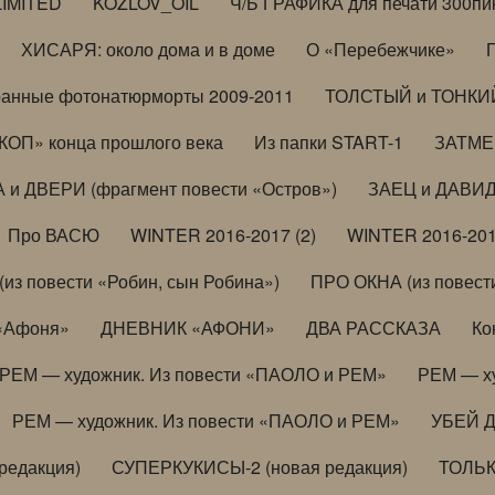
LIMITED
KOZLOV_OIL
Ч/Б ГРАФИКА для печати 300пи
ХИСАРЯ: около дома и в доме
О «Перебежчике»
анные фотонатюрморты 2009-2011
ТОЛСТЫЙ и ТОНКИЙ 
ОП» конца прошлого века
Из папки START-1
ЗАТМЕН
 и ДВЕРИ (фрагмент повести «Остров»)
ЗАЕЦ и ДАВИД 
Про ВАСЮ
WINTER 2016-2017 (2)
WINTER 2016-201
з повести «Робин, сын Робина»)
ПРО ОКНА (из повести
 «Афоня»
ДНЕВНИК «АФОНИ»
ДВА РАССКАЗА
Ко
РЕМ — художник. Из повести «ПАОЛО и РЕМ»
РЕМ — х
РЕМ — художник. Из повести «ПАОЛО и РЕМ»
УБЕЙ 
редакция)
СУПЕРКУКИСЫ-2 (новая редакция)
ТОЛЬ