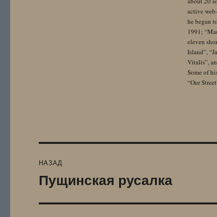
about 20 so
active web-
he began to
1991; “Mam
eleven sho
Island”, “
Vitalis”, 
Some of hi
“Our Street
Навигация
НАЗАД
по
Пущинская русалка
Предыдущая
запись:
записям