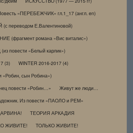
кс/дюйм
ИСКУССТВО (1977 — 2015 гг)
Повесть «ПЕРЕБЕЖЧИК» гл.1_17 (англ. en)
(с переводом Е.Валентиновой)
ИЕ (фрагмент романа «Вис виталис»)
(из повести «Белый карлик»)
7 (3)
WINTER 2016-2017 (4)
 «Робин, сын Робина»)
нец повести «Робин…»
Живут же люди…
удожник. Из повести «ПАОЛО и РЕМ»
ДАРВИНА!
ТЕОРИЯ АРКАДИЯ
КО ЖИВИТЕ!
ТОЛЬКО ЖИВИТЕ!