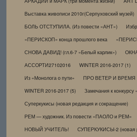
АРКАДИЙ и МАРК (три момента жизни)
ART 
Выставка живописи 2010г(Серпуховский музей)
БОЛЬ ОТСТУПИЛА. (Из повести «АНТ»)
Избр
«ПЕРИСКОП» конца прошлого века
«ПЕРИСК
СНОВА ДАВИД! (гл.6-7 «Белый карлик»)
ОКНА
АССОРТИ27102016
WINTER 2016-2017 (1)
Из «Монолога о пути»
ПРО ВЕТЕР И ВРЕМЯ (и
WINTER 2016-2017 (5)
Замечания к конкурсу
Суперкукисы (новая редакция и сокращение)
РЕМ — художник. Из повести «ПАОЛО и РЕМ»
НОВЫЙ УЧИТЕЛЬ!
СУПЕРКУКИСЫ-2 (новая 