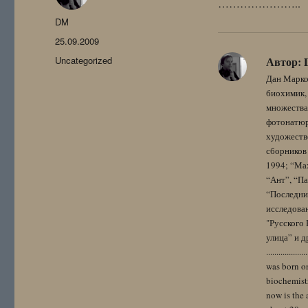
…………………..
Автор
DM
Опубликовано
25.09.2009
Рубрики
Uncategorized
Автор:
Дан Марко
биохимик, 
множества
фотонатюрм
художестве
сборников 
1994; “Мах
“Ант”, “Па
“Последний
исследова
"Русского 
улица” и других. 
..................
was born on
biochemistr
now is the 