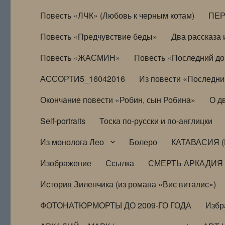
Повесть «ЛЧК» (Любовь к черным котам)
ПЕ
Повесть «Предчувствие беды»
Два рассказа и
Повесть «ЖАСМИН»
Повесть «Последний д
АССОРТИ5_16042016
Из повести «Последни
Окончание повести «Робин, сын Робина»
О д
Self-portraits
Тоска по-русски и по-англицки
Из монолога Лео
Болеро
КАТАВАСИЯ (
Изображение
Ссылка
СМЕРТЬ АРКАДИЯ
История Зиленчика (из романа «Вис виталис»)
ФОТОНАТЮРМОРТЫ ДО 2009-ГО ГОДА
Избр