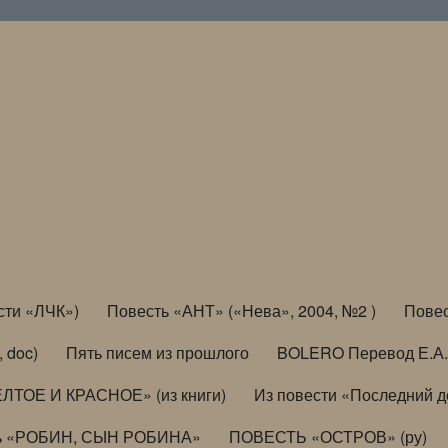
сти «ЛЧК»)
Повесть «АНТ» («Нева», 2004, №2 )
Повес
, doc)
Пять писем из прошлого
BOLERO Перевод Е.А.
ЛТОЕ И КРАСНОЕ» (из книги)
Из повести «Последний 
ь «РОБИН, СЫН РОБИНА»
ПОВЕСТЬ «ОСТРОВ» (ру)