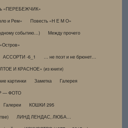
ть «ПЕРЕБЕЖЧИК»
оло и Рем»
Повесть «Н Е М О»
к одному событию…)
Между прочего
 «Остров»
АССОРТИ -6_1
… не поэт и не брюнет…
ТОЕ И КРАСНОЕ» (из книги)
ие картинки
Заметка
Галерея
Р — ФОТО
Галереи
КОШКИ 295
тве)
ЛИНД ЛЕНДАС, ЛЮБА…