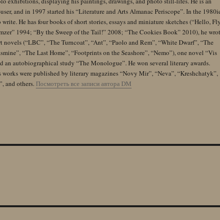
lo exhibitions, displaying his paintings, drawings, and photo still-lifes. He is an
user, and in 1997 started his “Literature and Arts Almanac Periscope”. In the 1980i
 write. He has four books of short stories, essays and miniature sketches (“Hello, Fl
zer” 1994; “By the Sweep of the Tail!” 2008; “The Cookies Book” 2010), he wro
rt novels (“LBC”, “The Turncoat”, “Ant”, “Paolo and Rem”, “White Dwarf”, “The
Jasmine”, “The Last Home”, “Footprints on the Seashore”, “Nemo”), one novel “Vis
and an autobiographical study “The Monologue”. He won several literary awards.
s works were published by literary magazines “Novy Mir”, “Neva”, “Kreshchatyk”,
”, and others.
Посмотреть все записи автора DM