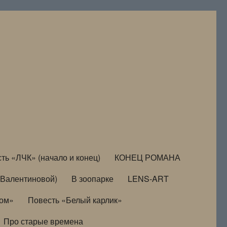
ть «ЛЧК» (начало и конец)
КОНЕЦ РОМАНА
Валентиновой)
В зоопарке
LENS-ART
дом»
Повесть «Белый карлик»
Про старые времена