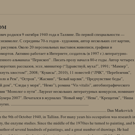
DM
вич родился 9 октября 1940 года в Таллине. По первой специальности —
энзимолог. С середины 70-х годов - художник, автор нескольких сот картин,
 рисунков. Около 20 персональных выставок живописи, графики и
ортов. Активно работает в Интернете, создатель (в 1997 г.) литературно-
нного альманаха “Перископ” . Писать прозу начал в 80-е годы. Автор четырех
коротких рассказов, эссе, миниатюр (“Здравствуй, муха!”, 1991; “Мамзер”,
нуть хвостом!”, 2008; “Кукисы”, 2010), 11 повестей (“ЛЧК”, “Перебежчик”,
оло и Рем”, “Остров”, “Жасмин”, “Белый карлик”, “Предчувствие беды”,
 дом”, “Следы у моря”, “Немо”), романа “Vis vitalis”, автобиографического
ния “Монолог о пути”. Лауреат нескольких литературных конкурсов, номинант
Букера 2007". Печатался в журналах "Новый мир", “Нева”, “Крещатик”, “Наша
......................................................................................
........................................................................................................................ Dan Markovich
 the 9th of October 1940, in Tallinn. For many years his occupation was research i
y, the enzyme studies. Since the middle of the 1970ies he turned to painting, and 
author of several hundreds of paintings, and a great number of drawings. He had