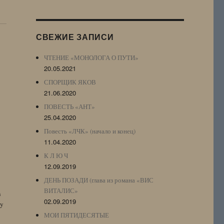
Журнала
(ЖЖ,
LJ
СВЕЖИЕ ЗАПИСИ
Archive)
ЧТЕНИЕ «МОНОЛОГА О ПУТИ»
20.05.2021
СПОРЩИК ЯКОВ
21.06.2020
ПОВЕСТЬ «АНТ»
25.04.2020
Повесть «ЛЧК» (начало и конец)
11.04.2020
К Л Ю Ч
12.09.2019
ДЕНЬ ПОЗАДИ (глава из романа «ВИС
ВИТАЛИС»
n
02.09.2019
by
МОИ ПЯТИДЕСЯТЫЕ