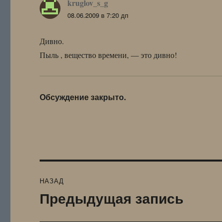
kruglov_s_g
:
08.06.2009 в 7:20 дп
Дивно.
Пыль , вещество времени, — это дивно!
Обсуждение закрыто.
Навигация
НАЗАД
по
Предыдущая запись
Предыдущая
запись:
записям