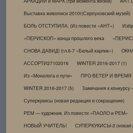
АРКАДИЙ и МАРК (три момента жизни)
ART 
Выставка живописи 2010г(Серпуховский музей)
БОЛЬ ОТСТУПИЛА. (Из повести «АНТ»)
Избр
«ПЕРИСКОП» конца прошлого века
«ПЕРИСК
СНОВА ДАВИД! (гл.6-7 «Белый карлик»)
ОКНА
АССОРТИ27102016
WINTER 2016-2017 (1)
Из «Монолога о пути»
ПРО ВЕТЕР И ВРЕМЯ (и
WINTER 2016-2017 (5)
Замечания к конкурсу
Суперкукисы (новая редакция и сокращение)
РЕМ — художник. Из повести «ПАОЛО и РЕМ»
НОВЫЙ УЧИТЕЛЬ!
СУПЕРКУКИСЫ-2 (новая 