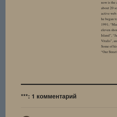
now is the 
about 20 so
active web-
he began to
1991; “Mam
eleven sho
Island”, “
Vitalis”, 
Some of hi
“Our Street
***: 1 комментарий