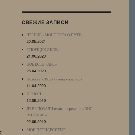
Журнала
(ЖЖ,
LJ
СВЕЖИЕ ЗАПИСИ
Archive)
ЧТЕНИЕ «МОНОЛОГА О ПУТИ»
20.05.2021
СПОРЩИК ЯКОВ
21.06.2020
ПОВЕСТЬ «АНТ»
25.04.2020
Повесть «ЛЧК» (начало и конец)
11.04.2020
К Л Ю Ч
12.09.2019
ДЕНЬ ПОЗАДИ (глава из романа «ВИС
ВИТАЛИС»
02.09.2019
n
МОИ ПЯТИДЕСЯТЫЕ
by