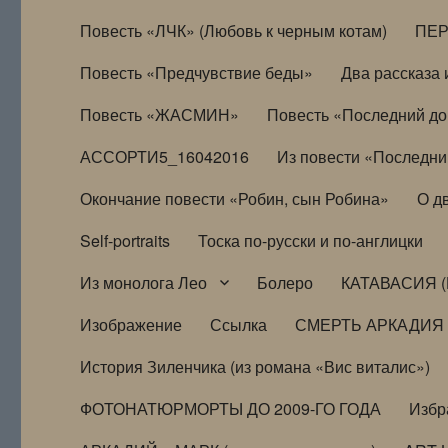
Повесть «ЛЧК» (Любовь к черным котам)
ПЕ
Повесть «Предчувствие беды»
Два рассказа и
Повесть «ЖАСМИН»
Повесть «Последний д
АССОРТИ5_16042016
Из повести «Последни
Окончание повести «Робин, сын Робина»
О д
Self-portraits
Тоска по-русски и по-англицки
Из монолога Лео
Болеро
КАТАВАСИЯ (
Изображение
Ссылка
СМЕРТЬ АРКАДИЯ
История Зиленчика (из романа «Вис виталис»)
ФОТОНАТЮРМОРТЫ ДО 2009-ГО ГОДА
Избр