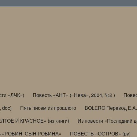
сти «ЛЧК»)
Повесть «АНТ» («Нева», 2004, №2 )
Повес
, doc)
Пять писем из прошлого
BOLERO Перевод Е.А.
ЛТОЕ И КРАСНОЕ» (из книги)
Из повести «Последний 
ь «РОБИН, СЫН РОБИНА»
ПОВЕСТЬ «ОСТРОВ» (ру)