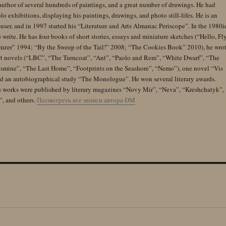
author of several hundreds of paintings, and a great number of drawings. He had
lo exhibitions, displaying his paintings, drawings, and photo still-lifes. He is an
user, and in 1997 started his “Literature and Arts Almanac Periscope”. In the 1980i
 write. He has four books of short stories, essays and miniature sketches (“Hello, Fl
zer” 1994; “By the Sweep of the Tail!” 2008; “The Cookies Book” 2010), he wro
rt novels (“LBC”, “The Turncoat”, “Ant”, “Paolo and Rem”, “White Dwarf”, “The
Jasmine”, “The Last Home”, “Footprints on the Seashore”, “Nemo”), one novel “Vis
and an autobiographical study “The Monologue”. He won several literary awards.
s works were published by literary magazines “Novy Mir”, “Neva”, “Kreshchatyk”,
”, and others.
Посмотреть все записи автора DM