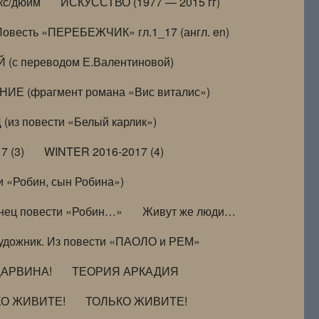
кс/дюйм
ИСКУССТВО (1977 — 2015 гг)
Повесть «ПЕРЕБЕЖЧИК» гл.1_17 (англ. en)
(с переводом Е.Валентиновой)
ИЕ (фрагмент романа «Вис виталис»)
(из повести «Белый карлик»)
7 (3)
WINTER 2016-2017 (4)
 «Робин, сын Робина»)
нец повести «Робин…»
Живут же люди…
удожник. Из повести «ПАОЛО и РЕМ»
ДАРВИНА!
ТЕОРИЯ АРКАДИЯ
КО ЖИВИТЕ!
ТОЛЬКО ЖИВИТЕ!