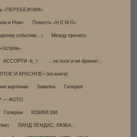
ть «ПЕРЕБЕЖЧИК»
оло и Рем»
Повесть «Н Е М О»
к одному событию…)
Между прочего
 «Остров»
АССОРТИ -6_1
… не поэт и не брюнет…
ТОЕ И КРАСНОЕ» (из книги)
ие картинки
Заметка
Галерея
Р — ФОТО
Галереи
КОШКИ 295
тве)
ЛИНД ЛЕНДАС, ЛЮБА…