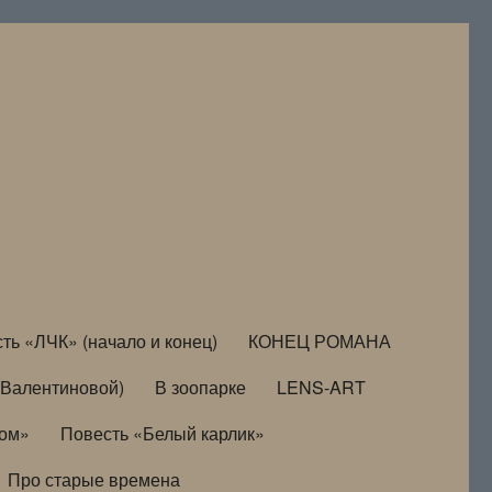
ть «ЛЧК» (начало и конец)
КОНЕЦ РОМАНА
Валентиновой)
В зоопарке
LENS-ART
дом»
Повесть «Белый карлик»
Про старые времена