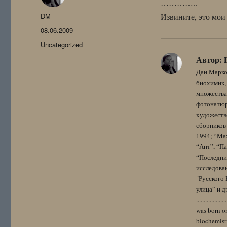
…………..
Автор
DM
Извините, это мои 
Опубликовано
08.06.2009
Рубрики
Uncategorized
Автор:
Дан Марко
биохимик, 
множества
фотонатюрм
художестве
сборников 
1994; “Мах
“Ант”, “Па
“Последний
исследова
"Русского 
улица” и других. 
..................
was born on
biochemistr