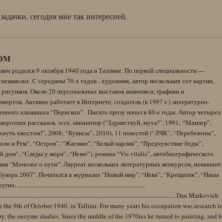
задачки, сегодня мне так интересней.
DM
вич родился 9 октября 1940 года в Таллине. По первой специальности —
энзимолог. С середины 70-х годов - художник, автор нескольких сот картин,
 рисунков. Около 20 персональных выставок живописи, графики и
ортов. Активно работает в Интернете, создатель (в 1997 г.) литературно-
нного альманаха “Перископ” . Писать прозу начал в 80-е годы. Автор четырех
коротких рассказов, эссе, миниатюр (“Здравствуй, муха!”, 1991; “Мамзер”,
нуть хвостом!”, 2008; “Кукисы”, 2010), 11 повестей (“ЛЧК”, “Перебежчик”,
оло и Рем”, “Остров”, “Жасмин”, “Белый карлик”, “Предчувствие беды”,
 дом”, “Следы у моря”, “Немо”), романа “Vis vitalis”, автобиографического
ния “Монолог о пути”. Лауреат нескольких литературных конкурсов, номинант
Букера 2007". Печатался в журналах "Новый мир", “Нева”, “Крещатик”, “Наша
......................................................................................
........................................................................................................................ Dan Markovich
 the 9th of October 1940, in Tallinn. For many years his occupation was research i
y, the enzyme studies. Since the middle of the 1970ies he turned to painting, and 