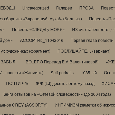
РЕВОДЫ
Uncategorized
Галереи
ПРОЗА
Повес
з сборника «Здравствуй, муха!» (Болг. яз.)
Повесть «Па
ом»
Повесть «СЛЕДЫ у МОРЯ»
ИЗ оч. старенького (
й дом»
АССОРТИ5_11042016
Первая глава повести
вух художниках (фрагмент)
ПОСЛУШАЙТЕ… (вариант)
ЗАБЫЛ!..
BOLERO Перевод Е.А.Валентиновой)
«ЖЕЛ
Из повести «Жасмин»)
Self-portraits
1985-ый
Осенн
ПОЧТИ Ч/Б
ЖЖ (LJ) десять лет тому назад
ХИСА
Книга отзывов на «Сетевой словесности» (до 2004 года)
анное GREY (ASSORTY)
ИНТИМИЗМ (заметки об искусс