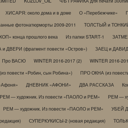
LIMITED
KOZLOV_OIL
Ч/Б ГРАФИКА для печати 300пи
ХИСАРЯ: около дома и в доме
О «Перебежчике»
анные фотонатюрморты 2009-2011
ТОЛСТЫЙ и ТОНКИЙ 
ОП» конца прошлого века
Из папки START-1
ЗАТМЕН
 и ДВЕРИ (фрагмент повести «Остров»)
ЗАЕЦ и ДАВИД 
Про ВАСЮ
WINTER 2016-2017 (2)
WINTER 2016-201
з повести «Робин, сын Робина»)
ПРО ОКНА (из повести
 «Афоня»
ДНЕВНИК «АФОНИ»
ДВА РАССКАЗА
Ко
РЕМ — художник. Из повести «ПАОЛО и РЕМ»
РЕМ — х
РЕМ — художник. Из повести «ПАОЛО и РЕМ»
УБЕЙ 
редакция)
СУПЕРКУКИСЫ-2 (новая редакция)
ТОЛЬ