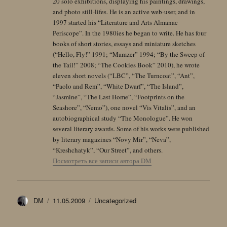
20 solo exhibitions, displaying his paintings, drawings,
and photo still-lifes. He is an active web-user, and in
1997 started his “Literature and Arts Almanac
Periscope”. In the 1980ies he began to write. He has four
books of short stories, essays and miniature sketches
(“Hello, Fly!” 1991; “Mamzer” 1994; “By the Sweep of
the Tail!” 2008; “The Cookies Book” 2010), he wrote
eleven short novels (“LBC”, “The Turncoat”, “Ant”,
“Paolo and Rem”, “White Dwarf”, “The Island”,
“Jasmine”, “The Last Home”, “Footprints on the
Seashore”, “Nemo”), one novel “Vis Vitalis”, and an
autobiographical study “The Monologue”. He won
several literary awards. Some of his works were published
by literary magazines “Novy Mir”, “Neva”,
“Kreshchatyk”, “Our Street”, and others.
Посмотреть все записи автора DM
Автор
Опубликовано
Рубрики
DM
11.05.2009
Uncategorized