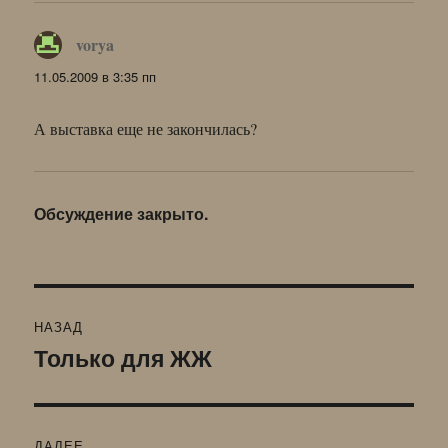
vorya
:
11.05.2009 в 3:35 пп
А выставка еще не закончилась?
Обсуждение закрыто.
Навигация
НАЗАД
по
Только для ЖЖ
Предыдущая
запись:
записям
ДАЛЕЕ