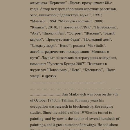
альманаха “Перископ” . Писать прозу начал в 80-е
годы. Автор четырех сборников коротких рассказов,
эссе, миниатюр (“Здравствуй, муха!”, 1991;
“Мамзер”, 1994; “Махнуть хвостом!”, 2008;
“Кукисы”, 2010), 11 повестей (“ЛЧК”, “Перебежчик”,
“Ант”, “Паоло и Рем”, “Остров”, “Жасмин”, “Белый
карлик”, “Предчувствие беды”, “Последний дом”,
“Следы у моря”, “Немо”), романа “Vis vitalis”,
автобиографического исследования “Монолог о
пути”. Лауреат нескольких литературных конкурсов,
номинант "Русского Букера 2007". Печатался в
журналах "Новый мир", “Нева”, “Крещатик”, “Наша
улица” и других.
......................................................................................
.......................................................................................................
................................... Dan Markovich was born on the 9th
of October 1940, in Tallinn. For many years his
occupation was research in biochemistry, the enzyme
studies. Since the middle of the 1970ies he turned to
painting, and by now is the author of several hundreds of
paintings, and a great number of drawings. He had about