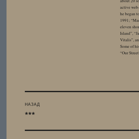
about 20 so
active web-
he began to
1991; “Mam
eleven sho
Island”, “
Vitalis”, 
Some of hi
“Our Street
Навигация
НАЗАД
по
***
Предыдущая
запись:
записям