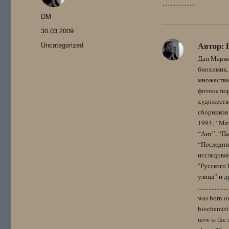
…………
Автор
DM
Опубликовано
30.03.2009
Рубрики
Uncategorized
Автор:
Дан Марко
биохимик, 
множества
фотонатюрм
художестве
сборников 
1994; “Мах
“Ант”, “Па
“Последний
исследова
"Русского 
улица” и других. 
..................
was born on
biochemistr
now is the 