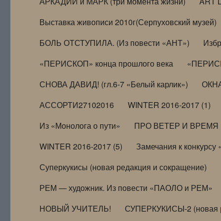
АРКАДИЙ и МАРК (три момента жизни)
ART 
Выставка живописи 2010г(Серпуховский музей)
БОЛЬ ОТСТУПИЛА. (Из повести «АНТ»)
Избр
«ПЕРИСКОП» конца прошлого века
«ПЕРИСК
СНОВА ДАВИД! (гл.6-7 «Белый карлик»)
ОКНА
АССОРТИ27102016
WINTER 2016-2017 (1)
Из «Монолога о пути»
ПРО ВЕТЕР И ВРЕМЯ (и
WINTER 2016-2017 (5)
Замечания к конкурсу
Суперкукисы (новая редакция и сокращение)
РЕМ — художник. Из повести «ПАОЛО и РЕМ»
НОВЫЙ УЧИТЕЛЬ!
СУПЕРКУКИСЫ-2 (новая 