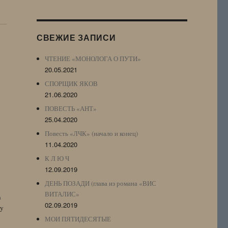
Журнала
(ЖЖ,
LJ
СВЕЖИЕ ЗАПИСИ
Archive)
ЧТЕНИЕ «МОНОЛОГА О ПУТИ»
20.05.2021
СПОРЩИК ЯКОВ
21.06.2020
ПОВЕСТЬ «АНТ»
25.04.2020
Повесть «ЛЧК» (начало и конец)
11.04.2020
К Л Ю Ч
12.09.2019
ДЕНЬ ПОЗАДИ (глава из романа «ВИС
ВИТАЛИС»
n
02.09.2019
by
МОИ ПЯТИДЕСЯТЫЕ