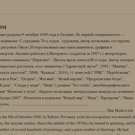
DM
вич родился 9 октября 1940 года в Таллине. По первой специальности —
энзимолог. С середины 70-х годов - художник, автор нескольких сот картин,
 рисунков. Около 20 персональных выставок живописи, графики и
ортов. Активно работает в Интернете, создатель (в 1997 г.) литературно-
нного альманаха “Перископ” . Писать прозу начал в 80-е годы. Автор четырех
коротких рассказов, эссе, миниатюр (“Здравствуй, муха!”, 1991; “Мамзер”,
нуть хвостом!”, 2008; “Кукисы”, 2010), 11 повестей (“ЛЧК”, “Перебежчик”,
оло и Рем”, “Остров”, “Жасмин”, “Белый карлик”, “Предчувствие беды”,
 дом”, “Следы у моря”, “Немо”), романа “Vis vitalis”, автобиографического
ния “Монолог о пути”. Лауреат нескольких литературных конкурсов, номинант
Букера 2007". Печатался в журналах "Новый мир", “Нева”, “Крещатик”, “Наша
......................................................................................
........................................................................................................................ Dan Markovich
 the 9th of October 1940, in Tallinn. For many years his occupation was research i
y, the enzyme studies. Since the middle of the 1970ies he turned to painting, and 
author of several hundreds of paintings, and a great number of drawings. He had