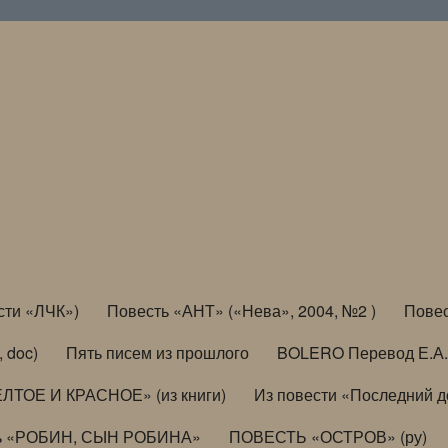
сти «ЛЧК»)
Повесть «АНТ» («Нева», 2004, №2 )
Повес
, doc)
Пять писем из прошлого
BOLERO Перевод Е.А.
ЛТОЕ И КРАСНОЕ» (из книги)
Из повести «Последний 
ь «РОБИН, СЫН РОБИНА»
ПОВЕСТЬ «ОСТРОВ» (ру)