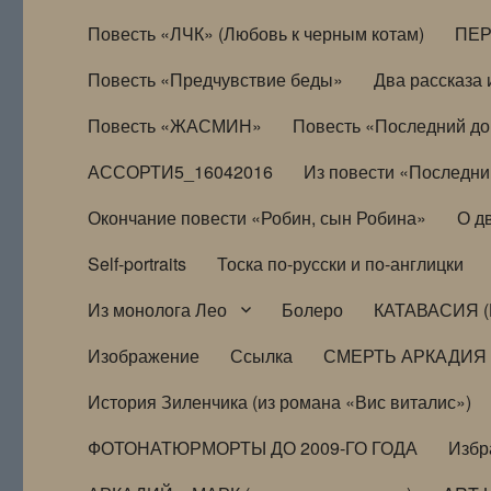
Повесть «ЛЧК» (Любовь к черным котам)
ПЕ
Повесть «Предчувствие беды»
Два рассказа и
Повесть «ЖАСМИН»
Повесть «Последний д
АССОРТИ5_16042016
Из повести «Последни
Окончание повести «Робин, сын Робина»
О д
Self-portraits
Тоска по-русски и по-англицки
Из монолога Лео
Болеро
КАТАВАСИЯ (
Изображение
Ссылка
СМЕРТЬ АРКАДИЯ
История Зиленчика (из романа «Вис виталис»)
ФОТОНАТЮРМОРТЫ ДО 2009-ГО ГОДА
Избр