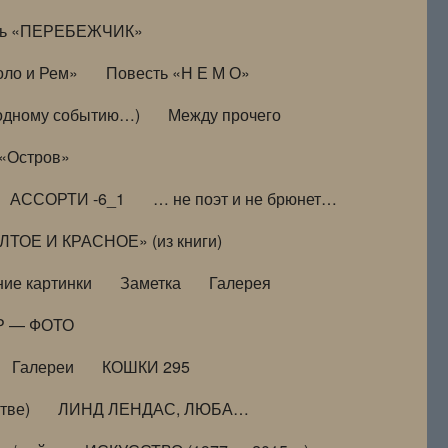
ть «ПЕРЕБЕЖЧИК»
оло и Рем»
Повесть «Н Е М О»
к одному событию…)
Между прочего
 «Остров»
АССОРТИ -6_1
… не поэт и не брюнет…
ТОЕ И КРАСНОЕ» (из книги)
ие картинки
Заметка
Галерея
Р — ФОТО
Галереи
КОШКИ 295
тве)
ЛИНД ЛЕНДАС, ЛЮБА…