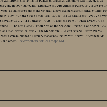
lo exhibitions, displaying his paintings, drawings, and photo still-lifes. He is an
user, and in 1997 started his “Literature and Arts Almanac Periscope”. In the 1980i
 write. He has four books of short stories, essays and miniature sketches (“Hello, Fl
zer” 1994; “By the Sweep of the Tail!” 2008; “The Cookies Book” 2010), he wro
rt novels (“LBC”, “The Turncoat”, “Ant”, “Paolo and Rem”, “White Dwarf”, “The
Jasmine”, “The Last Home”, “Footprints on the Seashore”, “Nemo”), one novel “Vis
and an autobiographical study “The Monologue”. He won several literary awards.
s works were published by literary magazines “Novy Mir”, “Neva”, “Kreshchatyk”,
”, and others.
Посмотреть все записи автора DM