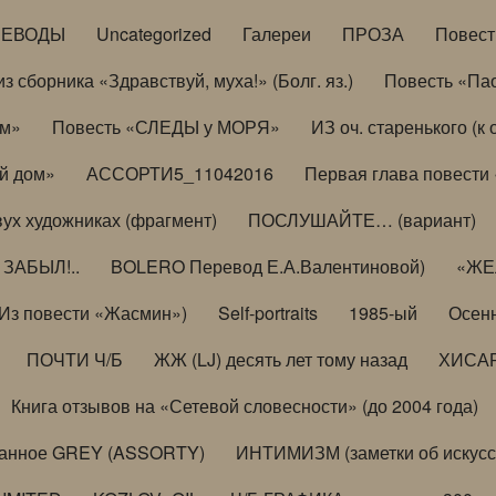
РЕВОДЫ
Uncategorized
Галереи
ПРОЗА
Повес
з сборника «Здравствуй, муха!» (Болг. яз.)
Повесть «Па
ом»
Повесть «СЛЕДЫ у МОРЯ»
ИЗ оч. старенького (
й дом»
АССОРТИ5_11042016
Первая глава повести
вух художниках (фрагмент)
ПОСЛУШАЙТЕ… (вариант)
ЗАБЫЛ!..
BOLERO Перевод Е.А.Валентиновой)
«ЖЕЛ
Из повести «Жасмин»)
Self-portraits
1985-ый
Осенн
ПОЧТИ Ч/Б
ЖЖ (LJ) десять лет тому назад
ХИСА
Книга отзывов на «Сетевой словесности» (до 2004 года)
анное GREY (ASSORTY)
ИНТИМИЗМ (заметки об искусс