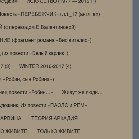
кс/дюйм
ИСКУССТВО (1977 — 2015 гг)
Повесть «ПЕРЕБЕЖЧИК» гл.1_17 (англ. en)
(с переводом Е.Валентиновой)
ИЕ (фрагмент романа «Вис виталис»)
(из повести «Белый карлик»)
7 (3)
WINTER 2016-2017 (4)
 «Робин, сын Робина»)
нец повести «Робин…»
Живут же люди…
удожник. Из повести «ПАОЛО и РЕМ»
ДАРВИНА!
ТЕОРИЯ АРКАДИЯ
КО ЖИВИТЕ!
ТОЛЬКО ЖИВИТЕ!