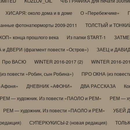
LIMITED
KOZLOV_OIL
Ч/Б ГРАФИКА для печати 300пи
ХИСАРЯ: около дома и в доме
О «Перебежчике»
анные фотонатюрморты 2009-2011
ТОЛСТЫЙ и ТОНКИЙ 
ОП» конца прошлого века
Из папки START-1
ЗАТМЕН
 и ДВЕРИ (фрагмент повести «Остров»)
ЗАЕЦ и ДАВИД 
Про ВАСЮ
WINTER 2016-2017 (2)
WINTER 2016-201
з повести «Робин, сын Робина»)
ПРО ОКНА (из повести
 «Афоня»
ДНЕВНИК «АФОНИ»
ДВА РАССКАЗА
Ко
РЕМ — художник. Из повести «ПАОЛО и РЕМ»
РЕМ — х
РЕМ — художник. Из повести «ПАОЛО и РЕМ»
УБЕЙ 
редакция)
СУПЕРКУКИСЫ-2 (новая редакция)
ТОЛЬ