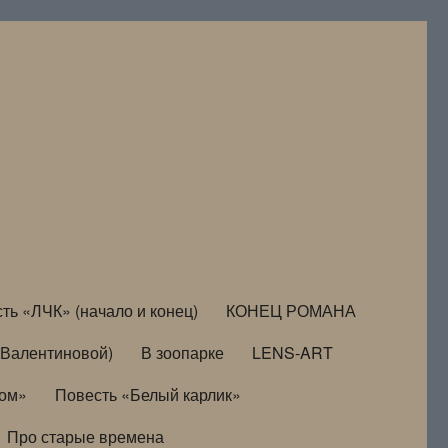
ть «ЛЧК» (начало и конец)
КОНЕЦ РОМАНА
Валентиновой)
В зоопарке
LENS-ART
дом»
Повесть «Белый карлик»
Про старые времена