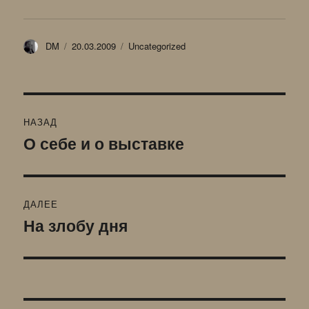
Автор
Опубликовано
Рубрики
DM
20.03.2009
Uncategorized
Навигация
НАЗАД
по
О себе и о выставке
Предыдущая
запись:
записям
ДАЛЕЕ
На злобу дня
Следующая
запись: