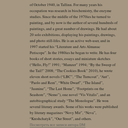
of October 1940, in Tallinn. For many years his
occupation was research in biochemistry, the enzyme
studies. Since the middle of the 1970ies he turned to
painting, and by now is the author of several hundreds of
paintings, and a great number of drawings. He had about
20 solo exhibitions, displaying his paintings, drawings,
and photo still-lifes. He is an active web-user, and in
1997 started his “Literature and Arts Almanac
Periscope”. In the 1980ies he began to write. He has four
books of short stories, essays and miniature sketches
(“Hello, Fly!” 1991; “Mamzer” 1994; “By the Sweep of
the Tail!” 2008; “The Cookies Book” 2010), he wrote
eleven short novels (“LBC”, “The Turncoat”, “Ant”,
“Paolo and Rem”, “White Dwarf”, “The Island”,
“Jasmine”, “The Last Home”, “Footprints on the
Seashore”, “Nemo”), one novel “Vis Vitalis”, and an
autobiographical study “The Monologue”. He won
several literary awards. Some of his works were published
by literary magazines “Novy Mir”, “Neva”,
“Kreshchatyk”, “Our Street”, and others.
Посмотреть все записи автора DM