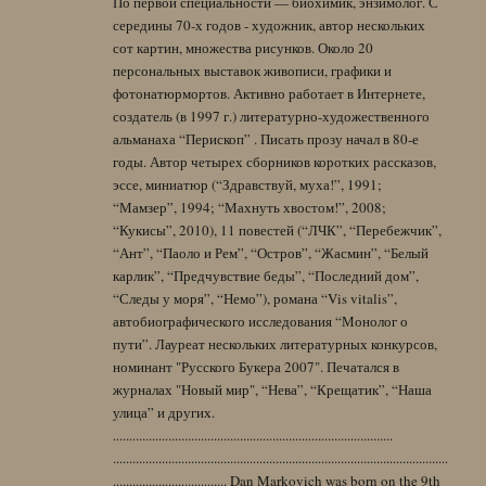
По первой специальности — биохимик, энзимолог. С
середины 70-х годов - художник, автор нескольких
сот картин, множества рисунков. Около 20
персональных выставок живописи, графики и
фотонатюрмортов. Активно работает в Интернете,
создатель (в 1997 г.) литературно-художественного
альманаха “Перископ” . Писать прозу начал в 80-е
годы. Автор четырех сборников коротких рассказов,
эссе, миниатюр (“Здравствуй, муха!”, 1991;
“Мамзер”, 1994; “Махнуть хвостом!”, 2008;
“Кукисы”, 2010), 11 повестей (“ЛЧК”, “Перебежчик”,
“Ант”, “Паоло и Рем”, “Остров”, “Жасмин”, “Белый
карлик”, “Предчувствие беды”, “Последний дом”,
“Следы у моря”, “Немо”), романа “Vis vitalis”,
автобиографического исследования “Монолог о
пути”. Лауреат нескольких литературных конкурсов,
номинант "Русского Букера 2007". Печатался в
журналах "Новый мир", “Нева”, “Крещатик”, “Наша
улица” и других.
......................................................................................
.......................................................................................................
................................... Dan Markovich was born on the 9th