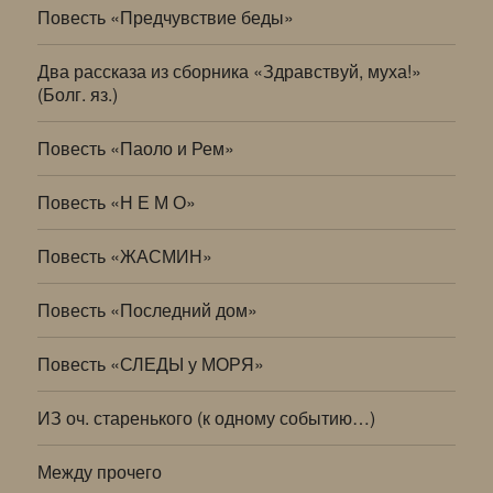
Повесть «Предчувствие беды»
Два рассказа из сборника «Здравствуй, муха!»
(Болг. яз.)
Повесть «Паоло и Рем»
Повесть «Н Е М О»
Повесть «ЖАСМИН»
Повесть «Последний дом»
Повесть «СЛЕДЫ у МОРЯ»
ИЗ оч. старенького (к одному событию…)
Между прочего