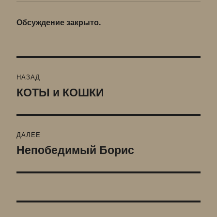
Обсуждение закрыто.
Навигация
НАЗАД
по
КОТЫ и КОШКИ
Предыдущая
запись:
записям
ДАЛЕЕ
Непобедимый Борис
Следующая
запись: