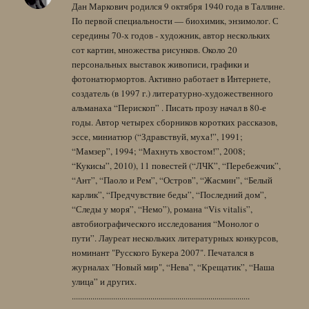
Дан Маркович родился 9 октября 1940 года в Таллине.
По первой специальности — биохимик, энзимолог. С
середины 70-х годов - художник, автор нескольких
сот картин, множества рисунков. Около 20
персональных выставок живописи, графики и
фотонатюрмортов. Активно работает в Интернете,
создатель (в 1997 г.) литературно-художественного
альманаха “Перископ” . Писать прозу начал в 80-е
годы. Автор четырех сборников коротких рассказов,
эссе, миниатюр (“Здравствуй, муха!”, 1991;
“Мамзер”, 1994; “Махнуть хвостом!”, 2008;
“Кукисы”, 2010), 11 повестей (“ЛЧК”, “Перебежчик”,
“Ант”, “Паоло и Рем”, “Остров”, “Жасмин”, “Белый
карлик”, “Предчувствие беды”, “Последний дом”,
“Следы у моря”, “Немо”), романа “Vis vitalis”,
автобиографического исследования “Монолог о
пути”. Лауреат нескольких литературных конкурсов,
номинант "Русского Букера 2007". Печатался в
журналах "Новый мир", “Нева”, “Крещатик”, “Наша
улица” и других.
......................................................................................