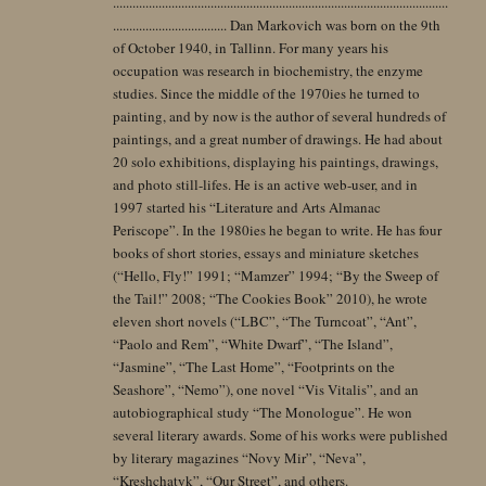
.......................................................................................................
................................... Dan Markovich was born on the 9th
of October 1940, in Tallinn. For many years his
occupation was research in biochemistry, the enzyme
studies. Since the middle of the 1970ies he turned to
painting, and by now is the author of several hundreds of
paintings, and a great number of drawings. He had about
20 solo exhibitions, displaying his paintings, drawings,
and photo still-lifes. He is an active web-user, and in
1997 started his “Literature and Arts Almanac
Periscope”. In the 1980ies he began to write. He has four
books of short stories, essays and miniature sketches
(“Hello, Fly!” 1991; “Mamzer” 1994; “By the Sweep of
the Tail!” 2008; “The Cookies Book” 2010), he wrote
eleven short novels (“LBC”, “The Turncoat”, “Ant”,
“Paolo and Rem”, “White Dwarf”, “The Island”,
“Jasmine”, “The Last Home”, “Footprints on the
Seashore”, “Nemo”), one novel “Vis Vitalis”, and an
autobiographical study “The Monologue”. He won
several literary awards. Some of his works were published
by literary magazines “Novy Mir”, “Neva”,
“Kreshchatyk”, “Our Street”, and others.