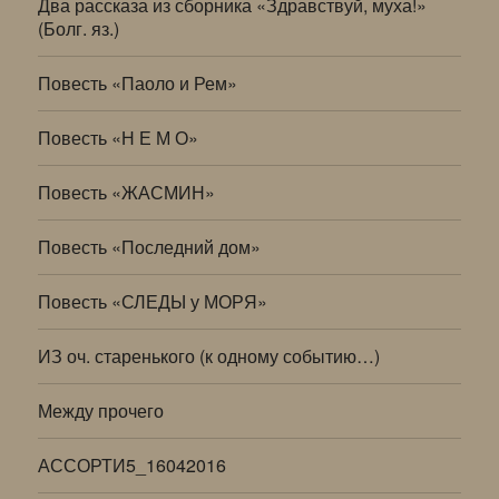
Два рассказа из сборника «Здравствуй, муха!»
(Болг. яз.)
Повесть «Паоло и Рем»
Повесть «Н Е М О»
Повесть «ЖАСМИН»
Повесть «Последний дом»
Повесть «СЛЕДЫ у МОРЯ»
ИЗ оч. старенького (к одному событию…)
Между прочего
АССОРТИ5_16042016