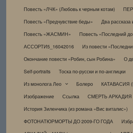
Повесть «ЛЧК» (Любовь к черным котам)
ПЕ
Повесть «Предчувствие беды»
Два рассказа и
Повесть «ЖАСМИН»
Повесть «Последний д
АССОРТИ5_16042016
Из повести «Последни
Окончание повести «Робин, сын Робина»
О д
Self-portraits
Тоска по-русски и по-англицки
Из монолога Лео
Болеро
КАТАВАСИЯ (
Изображение
Ссылка
СМЕРТЬ АРКАДИЯ
История Зиленчика (из романа «Вис виталис»)
ФОТОНАТЮРМОРТЫ ДО 2009-ГО ГОДА
Избр