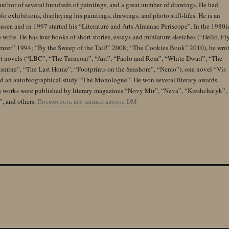
author of several hundreds of paintings, and a great number of drawings. He had
lo exhibitions, displaying his paintings, drawings, and photo still-lifes. He is an
user, and in 1997 started his “Literature and Arts Almanac Periscope”. In the 1980i
 write. He has four books of short stories, essays and miniature sketches (“Hello, Fl
zer” 1994; “By the Sweep of the Tail!” 2008; “The Cookies Book” 2010), he wro
rt novels (“LBC”, “The Turncoat”, “Ant”, “Paolo and Rem”, “White Dwarf”, “The
Jasmine”, “The Last Home”, “Footprints on the Seashore”, “Nemo”), one novel “Vis
and an autobiographical study “The Monologue”. He won several literary awards.
s works were published by literary magazines “Novy Mir”, “Neva”, “Kreshchatyk”,
”, and others.
Посмотреть все записи автора DM