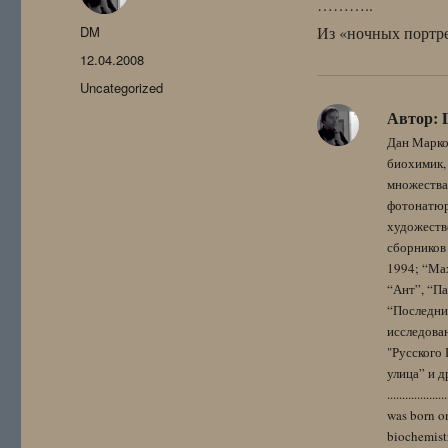
………..
Автор
DM
Из «ночных портре
Опубликовано
12.04.2008
Рубрики
Uncategorized
Автор:
Дан Марко
биохимик, 
множества
фотонатюрм
художестве
сборников 
1994; “Мах
“Ант”, “Па
“Последний
исследова
"Русского 
улица” и других. 
..................
was born on
biochemistr