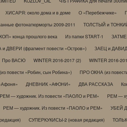
LIMITED
KOZLOV_OIL
Ч/Б ГРАФИКА для печати 300пи
ХИСАРЯ: около дома и в доме
О «Перебежчике»
анные фотонатюрморты 2009-2011
ТОЛСТЫЙ и ТОНКИЙ 
ОП» конца прошлого века
Из папки START-1
ЗАТМЕН
 и ДВЕРИ (фрагмент повести «Остров»)
ЗАЕЦ и ДАВИД 
Про ВАСЮ
WINTER 2016-2017 (2)
WINTER 2016-201
з повести «Робин, сын Робина»)
ПРО ОКНА (из повести
 «Афоня»
ДНЕВНИК «АФОНИ»
ДВА РАССКАЗА
Ко
РЕМ — художник. Из повести «ПАОЛО и РЕМ»
РЕМ — х
РЕМ — художник. Из повести «ПАОЛО и РЕМ»
УБЕЙ 
редакция)
СУПЕРКУКИСЫ-2 (новая редакция)
ТОЛЬ