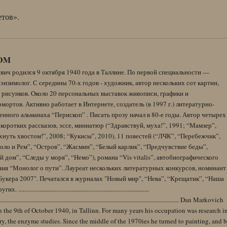
тов».
DM
вич родился 9 октября 1940 года в Таллине. По первой специальности —
энзимолог. С середины 70-х годов - художник, автор нескольких сот картин,
 рисунков. Около 20 персональных выставок живописи, графики и
ортов. Активно работает в Интернете, создатель (в 1997 г.) литературно-
нного альманаха “Перископ” . Писать прозу начал в 80-е годы. Автор четырех
коротких рассказов, эссе, миниатюр (“Здравствуй, муха!”, 1991; “Мамзер”,
нуть хвостом!”, 2008; “Кукисы”, 2010), 11 повестей (“ЛЧК”, “Перебежчик”,
оло и Рем”, “Остров”, “Жасмин”, “Белый карлик”, “Предчувствие беды”,
 дом”, “Следы у моря”, “Немо”), романа “Vis vitalis”, автобиографического
ния “Монолог о пути”. Лауреат нескольких литературных конкурсов, номинант
Букера 2007". Печатался в журналах "Новый мир", “Нева”, “Крещатик”, “Наша
......................................................................................
........................................................................................................................ Dan Markovich
 the 9th of October 1940, in Tallinn. For many years his occupation was research i
y, the enzyme studies. Since the middle of the 1970ies he turned to painting, and 