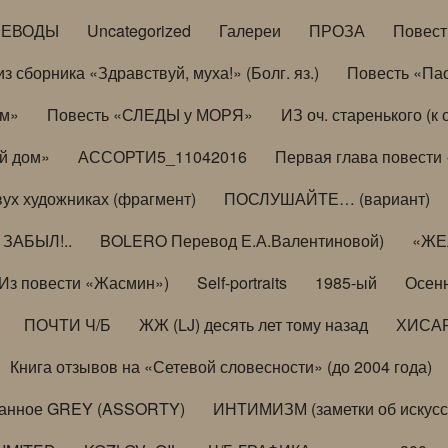
РЕВОДЫ
Uncategorized
Галереи
ПРОЗА
Повес
з сборника «Здравствуй, муха!» (Болг. яз.)
Повесть «Па
ом»
Повесть «СЛЕДЫ у МОРЯ»
ИЗ оч. старенького (
й дом»
АССОРТИ5_11042016
Первая глава повести
вух художниках (фрагмент)
ПОСЛУШАЙТЕ… (вариант)
ЗАБЫЛ!..
BOLERO Перевод Е.А.Валентиновой)
«ЖЕЛ
Из повести «Жасмин»)
Self-portraits
1985-ый
Осенн
ПОЧТИ Ч/Б
ЖЖ (LJ) десять лет тому назад
ХИСА
Книга отзывов на «Сетевой словесности» (до 2004 года)
анное GREY (ASSORTY)
ИНТИМИЗМ (заметки об искусс