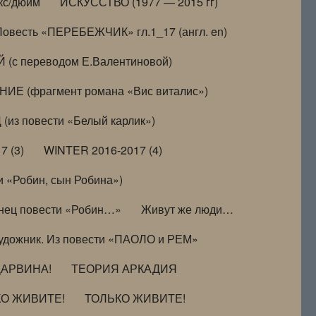
кс/дюйм
ИСКУССТВО (1977 — 2015 гг)
Повесть «ПЕРЕБЕЖЧИК» гл.1_17 (англ. en)
(с переводом Е.Валентиновой)
ИЕ (фрагмент романа «Вис виталис»)
(из повести «Белый карлик»)
7 (3)
WINTER 2016-2017 (4)
 «Робин, сын Робина»)
нец повести «Робин…»
Живут же люди…
удожник. Из повести «ПАОЛО и РЕМ»
ДАРВИНА!
ТЕОРИЯ АРКАДИЯ
КО ЖИВИТЕ!
ТОЛЬКО ЖИВИТЕ!