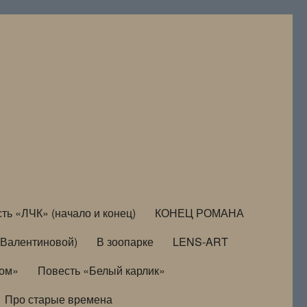
ть «ЛЧК» (начало и конец)
КОНЕЦ РОМАНА
Валентиновой)
В зоопарке
LENS-ART
дом»
Повесть «Белый карлик»
Про старые времена