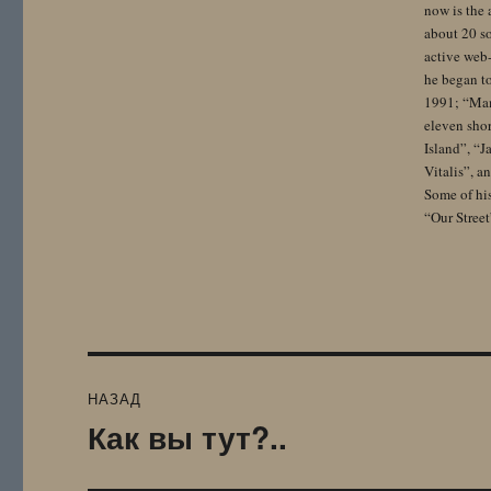
now is the 
about 20 so
active web-
he began to
1991; “Mam
eleven sho
Island”, “
Vitalis”, 
Some of hi
“Our Street
Навигация
НАЗАД
по
Как вы тут?..
Предыдущая
запись:
записям