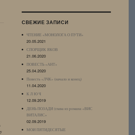
Журнала
(ЖЖ,
LJ
СВЕЖИЕ ЗАПИСИ
Archive)
ЧТЕНИЕ «МОНОЛОГА О ПУТИ»
20.05.2021
СПОРЩИК ЯКОВ
21.06.2020
ПОВЕСТЬ «АНТ»
25.04.2020
Повесть «ЛЧК» (начало и конец)
11.04.2020
К Л Ю Ч
12.09.2019
ДЕНЬ ПОЗАДИ (глава из романа «ВИС
ВИТАЛИС»
02.09.2019
n
МОИ ПЯТИДЕСЯТЫЕ
by