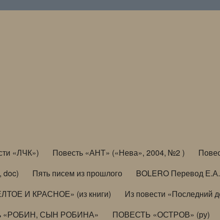
сти «ЛЧК»)
Повесть «АНТ» («Нева», 2004, №2 )
Повес
, doc)
Пять писем из прошлого
BOLERO Перевод Е.А.
ЛТОЕ И КРАСНОЕ» (из книги)
Из повести «Последний 
ь «РОБИН, СЫН РОБИНА»
ПОВЕСТЬ «ОСТРОВ» (ру)