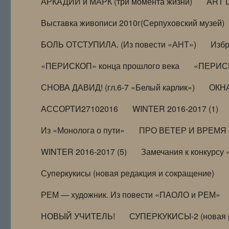
АРКАДИЙ и МАРК (три момента жизни)
ART 
Выставка живописи 2010г(Серпуховский музей)
БОЛЬ ОТСТУПИЛА. (Из повести «АНТ»)
Избр
«ПЕРИСКОП» конца прошлого века
«ПЕРИСК
СНОВА ДАВИД! (гл.6-7 «Белый карлик»)
ОКНА
АССОРТИ27102016
WINTER 2016-2017 (1)
Из «Монолога о пути»
ПРО ВЕТЕР И ВРЕМЯ (и
WINTER 2016-2017 (5)
Замечания к конкурсу
Суперкукисы (новая редакция и сокращение)
РЕМ — художник. Из повести «ПАОЛО и РЕМ»
НОВЫЙ УЧИТЕЛЬ!
СУПЕРКУКИСЫ-2 (новая 