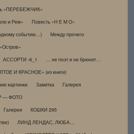
ть «ПЕРЕБЕЖЧИК»
оло и Рем»
Повесть «Н Е М О»
к одному событию…)
Между прочего
 «Остров»
АССОРТИ -6_1
… не поэт и не брюнет…
ТОЕ И КРАСНОЕ» (из книги)
ие картинки
Заметка
Галерея
Р — ФОТО
Галереи
КОШКИ 295
тве)
ЛИНД ЛЕНДАС, ЛЮБА…