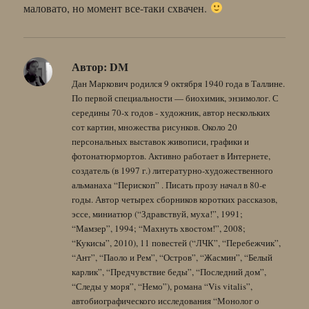
маловато, но момент все-таки схвачен.
Автор:
DM
Дан Маркович родился 9 октября 1940 года в Таллине.
По первой специальности — биохимик, энзимолог. С
середины 70-х годов - художник, автор нескольких
сот картин, множества рисунков. Около 20
персональных выставок живописи, графики и
фотонатюрмортов. Активно работает в Интернете,
создатель (в 1997 г.) литературно-художественного
альманаха “Перископ” . Писать прозу начал в 80-е
годы. Автор четырех сборников коротких рассказов,
эссе, миниатюр (“Здравствуй, муха!”, 1991;
“Мамзер”, 1994; “Махнуть хвостом!”, 2008;
“Кукисы”, 2010), 11 повестей (“ЛЧК”, “Перебежчик”,
“Ант”, “Паоло и Рем”, “Остров”, “Жасмин”, “Белый
карлик”, “Предчувствие беды”, “Последний дом”,
“Следы у моря”, “Немо”), романа “Vis vitalis”,
автобиографического исследования “Монолог о