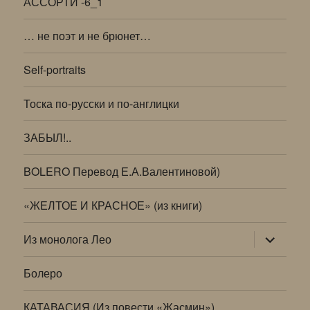
АССОРТИ -6_1
… не поэт и не брюнет…
Self-portraits
Тоска по-русски и по-англицки
ЗАБЫЛ!..
BOLERO Перевод Е.А.Валентиновой)
«ЖЕЛТОЕ И КРАСНОЕ» (из книги)
раскрыт
Из монолога Лео
дочернее
меню
Болеро
КАТАВАСИЯ (Из повести «Жасмин»)