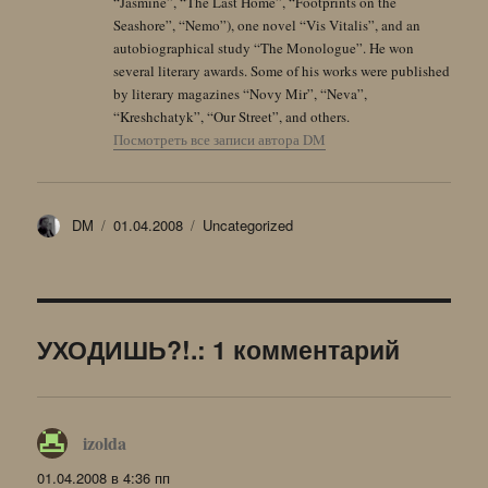
“Jasmine”, “The Last Home”, “Footprints on the
Seashore”, “Nemo”), one novel “Vis Vitalis”, and an
autobiographical study “The Monologue”. He won
several literary awards. Some of his works were published
by literary magazines “Novy Mir”, “Neva”,
“Kreshchatyk”, “Our Street”, and others.
Посмотреть все записи автора DM
Автор
Опубликовано
Рубрики
DM
01.04.2008
Uncategorized
УХОДИШЬ?!.: 1 комментарий
izolda
:
01.04.2008 в 4:36 пп