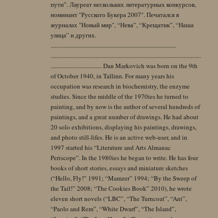
пути”. Лауреат нескольких литературных конкурсов,
номинант "Русского Букера 2007". Печатался в
журналах "Новый мир", “Нева”, “Крещатик”, “Наша
улица” и других.
......................................................................................
.......................................................................................................
................................... Dan Markovich was born on the 9th
of October 1940, in Tallinn. For many years his
occupation was research in biochemistry, the enzyme
studies. Since the middle of the 1970ies he turned to
painting, and by now is the author of several hundreds of
paintings, and a great number of drawings. He had about
20 solo exhibitions, displaying his paintings, drawings,
and photo still-lifes. He is an active web-user, and in
1997 started his “Literature and Arts Almanac
Periscope”. In the 1980ies he began to write. He has four
books of short stories, essays and miniature sketches
(“Hello, Fly!” 1991; “Mamzer” 1994; “By the Sweep of
the Tail!” 2008; “The Cookies Book” 2010), he wrote
eleven short novels (“LBC”, “The Turncoat”, “Ant”,
“Paolo and Rem”, “White Dwarf”, “The Island”,