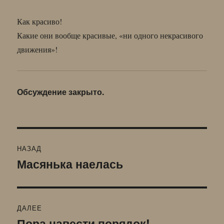
Как красиво!
Какие они вообще красивые, «ни одного некрасивого
движения»!
Обсуждение закрыто.
Навигация
НАЗАД
по
Масянька наелась
Предыдущая
запись:
записям
ДАЛЕЕ
Пора навести порядок!
Следующая