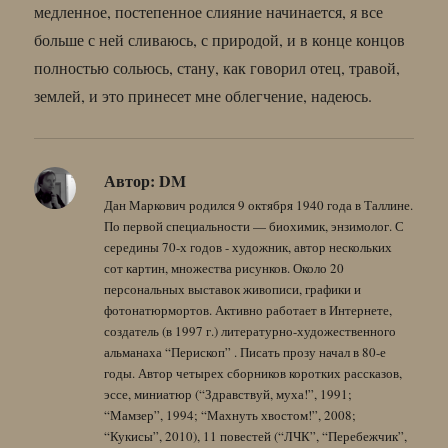
медленное, постепенное слияние начинается, я все
больше с ней сливаюсь, с природой, и в конце концов
полностью сольюсь, стану, как говорил отец, травой,
землей, и это принесет мне облегчение, надеюсь.
Автор:
DM
Дан Маркович родился 9 октября 1940 года в Таллине.
По первой специальности — биохимик, энзимолог. С
середины 70-х годов - художник, автор нескольких
сот картин, множества рисунков. Около 20
персональных выставок живописи, графики и
фотонатюрмортов. Активно работает в Интернете,
создатель (в 1997 г.) литературно-художественного
альманаха “Перископ” . Писать прозу начал в 80-е
годы. Автор четырех сборников коротких рассказов,
эссе, миниатюр (“Здравствуй, муха!”, 1991;
“Мамзер”, 1994; “Махнуть хвостом!”, 2008;
“Кукисы”, 2010), 11 повестей (“ЛЧК”, “Перебежчик”,