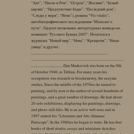
“Ант”, “Паоло и Рем”, “Остров”, “Жасмин”, “Белый
карлик”, “Предчувствие беды”, “Последний дом”,
“Следы у моря”, “Немо”), романа “Vis vitalis”,
автобиографического исследования “Монолог о
пути”. Лауреат нескольких литературных конкурсов,
номинант "Русского Букера 2007". Печатался в
журналах "Новый мир", “Нева”, “Крещатик”, “Наша
улица” и других.
......................................................................................
.......................................................................................................
................................... Dan Markovich was born on the 9th
of October 1940, in Tallinn. For many years his
occupation was research in biochemistry, the enzyme
studies. Since the middle of the 1970ies he turned to
painting, and by now is the author of several hundreds of
paintings, and a great number of drawings. He had about
20 solo exhibitions, displaying his paintings, drawings,
and photo still-lifes. He is an active web-user, and in
1997 started his “Literature and Arts Almanac
Periscope”. In the 1980ies he began to write. He has four
books of short stories, essays and miniature sketches