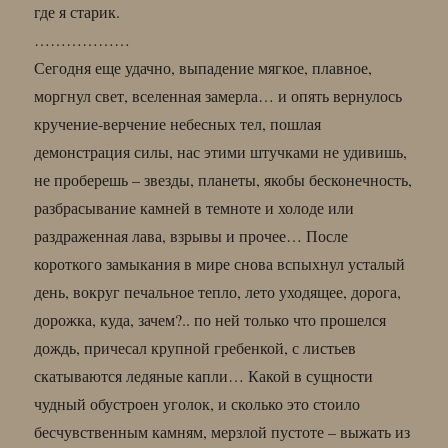
где я старик.
………………
Сегодня еще удачно, выпадение мягкое, плавное,
моргнул свет, вселенная замерла… и опять вернулось
кручение-верчение небесных тел, пошлая
демонстрация силы, нас этими штучками не удивишь,
не проберешь – звезды, планеты, якобы бесконечность,
разбрасывание камней в темноте и холоде или
раздраженная лава, взрывы и прочее… После
короткого замыкания в мире снова вспыхнул усталый
день, вокруг печальное тепло, лето уходящее, дорога,
дорожка, куда, зачем?.. по ней только что прошелся
дождь, причесал крупной гребенкой, с листьев
скатываются ледяные капли… Какой в сущности
чудный обустроен уголок, и сколько это стоило
бесчувственным камням, мерзлой пустоте – выжать из