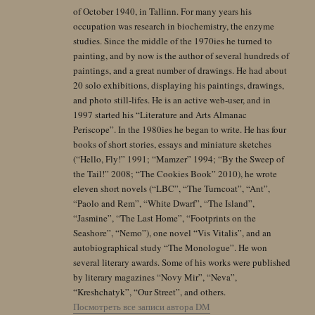
of October 1940, in Tallinn. For many years his
occupation was research in biochemistry, the enzyme
studies. Since the middle of the 1970ies he turned to
painting, and by now is the author of several hundreds of
paintings, and a great number of drawings. He had about
20 solo exhibitions, displaying his paintings, drawings,
and photo still-lifes. He is an active web-user, and in
1997 started his “Literature and Arts Almanac
Periscope”. In the 1980ies he began to write. He has four
books of short stories, essays and miniature sketches
(“Hello, Fly!” 1991; “Mamzer” 1994; “By the Sweep of
the Tail!” 2008; “The Cookies Book” 2010), he wrote
eleven short novels (“LBC”, “The Turncoat”, “Ant”,
“Paolo and Rem”, “White Dwarf”, “The Island”,
“Jasmine”, “The Last Home”, “Footprints on the
Seashore”, “Nemo”), one novel “Vis Vitalis”, and an
autobiographical study “The Monologue”. He won
several literary awards. Some of his works were published
by literary magazines “Novy Mir”, “Neva”,
“Kreshchatyk”, “Our Street”, and others.
Посмотреть все записи автора DM