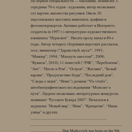
По первой специальности — биохимик, энзимолог. С
середины 70-х годов - художник, автор нескольких
сот картин, множества рисунков. Около 20
персональных выставок живописи, графики и
фотонатюрмортов. Активно работает в Интернете,
создатель (в 1997 г.) литературно-художественного
альманаха “Перископ” . Писать прозу начал в 80-е
годы. Автор четырех сборников коротких рассказов,
эссе, миниатюр (“Здравствуй, муха!”, 1991;
“Мамзер”, 1994; “Махнуть хвостом!”, 2008;
“Кукисы”, 2010), 11 повестей (“ЛЧК”, “Перебежчик”,
“Ант”, “Паоло и Рем”, “Остров”, “Жасмин”, “Белый
карлик”, “Предчувствие беды”, “Последний дом”,
“Следы у моря”, “Немо”), романа “Vis vitalis”,
автобиографического исследования “Монолог о
пути”. Лауреат нескольких литературных конкурсов,
номинант "Русского Букера 2007". Печатался в
журналах "Новый мир", “Нева”, “Крещатик”, “Наша
улица” и других.
......................................................................................
.......................................................................................................
................................... Dan Markovich was born on the 9th