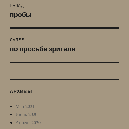
НАЗАД
по
пробы
Предыдущая
запись:
записям
ДАЛЕЕ
по просьбе зрителя
Следующая
запись:
АРХИВЫ
Май 2021
Июнь 2020
Апрель 2020