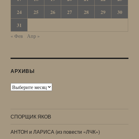
24
25
26
27
28
29
30
31
« Фев
Апр »
АРХИВЫ
Архивы
СПОРЩИК ЯКОВ
АНТОН и ЛАРИСА (из повести «ЛЧК»)