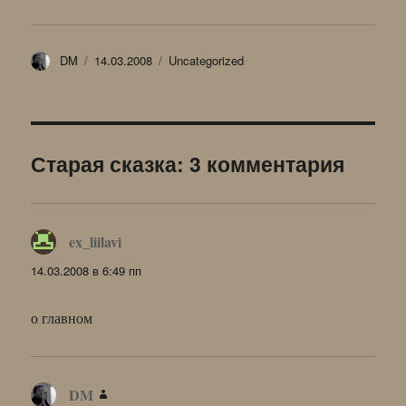
Автор
Опубликовано
Рубрики
DM
14.03.2008
Uncategorized
Старая сказка: 3 комментария
ex_liilavi
:
14.03.2008 в 6:49 пп
о главном
DM
: