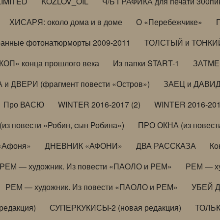
LIMITED
KOZLOV_OIL
Ч/Б ГРАФИКА для печати 300пи
ХИСАРЯ: около дома и в доме
О «Перебежчике»
анные фотонатюрморты 2009-2011
ТОЛСТЫЙ и ТОНКИЙ 
ОП» конца прошлого века
Из папки START-1
ЗАТМЕН
 и ДВЕРИ (фрагмент повести «Остров»)
ЗАЕЦ и ДАВИД 
Про ВАСЮ
WINTER 2016-2017 (2)
WINTER 2016-201
з повести «Робин, сын Робина»)
ПРО ОКНА (из повести
 «Афоня»
ДНЕВНИК «АФОНИ»
ДВА РАССКАЗА
Ко
РЕМ — художник. Из повести «ПАОЛО и РЕМ»
РЕМ — х
РЕМ — художник. Из повести «ПАОЛО и РЕМ»
УБЕЙ 
редакция)
СУПЕРКУКИСЫ-2 (новая редакция)
ТОЛЬ