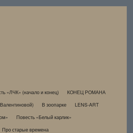
ть «ЛЧК» (начало и конец)
КОНЕЦ РОМАНА
Валентиновой)
В зоопарке
LENS-ART
дом»
Повесть «Белый карлик»
Про старые времена