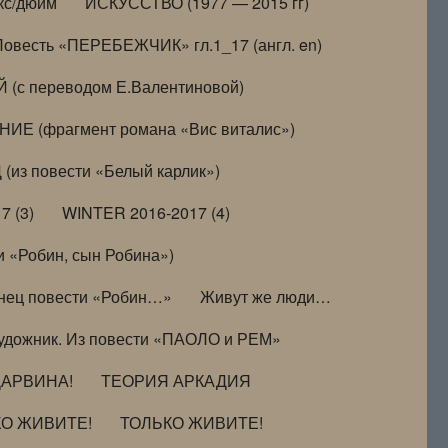
кс/дюйм
ИСКУССТВО (1977 — 2015 гг)
Повесть «ПЕРЕБЕЖЧИК» гл.1_17 (англ. en)
(с переводом Е.Валентиновой)
ИЕ (фрагмент романа «Вис виталис»)
(из повести «Белый карлик»)
7 (3)
WINTER 2016-2017 (4)
 «Робин, сын Робина»)
нец повести «Робин…»
Живут же люди…
удожник. Из повести «ПАОЛО и РЕМ»
ДАРВИНА!
ТЕОРИЯ АРКАДИЯ
КО ЖИВИТЕ!
ТОЛЬКО ЖИВИТЕ!