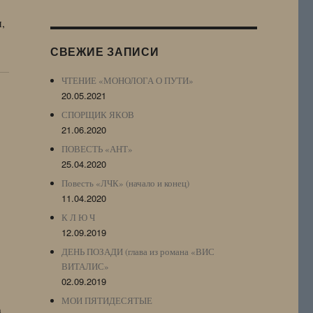
Журнала
,
(ЖЖ,
LJ
СВЕЖИЕ ЗАПИСИ
Archive)
ЧТЕНИЕ «МОНОЛОГА О ПУТИ»
20.05.2021
СПОРЩИК ЯКОВ
21.06.2020
ПОВЕСТЬ «АНТ»
25.04.2020
Повесть «ЛЧК» (начало и конец)
11.04.2020
К Л Ю Ч
12.09.2019
ДЕНЬ ПОЗАДИ (глава из романа «ВИС
ВИТАЛИС»
02.09.2019
МОИ ПЯТИДЕСЯТЫЕ
n