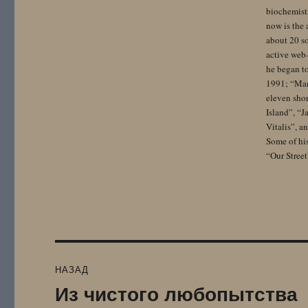
biochemistr
now is the 
about 20 so
active web-
he began to
1991; “Mam
eleven sho
Island”, “
Vitalis”, 
Some of hi
“Our Street
Навигация
НАЗАД
по
Из чистого любопытства
Предыдущая