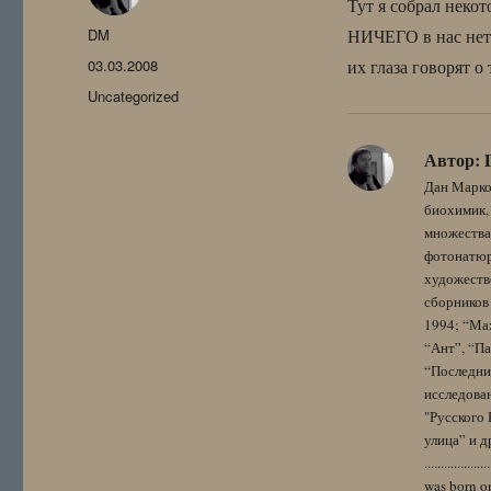
Тут я собрал некот
Автор
DM
НИЧЕГО в нас нет 
Опубликовано
03.03.2008
их глаза говорят о
Рубрики
Uncategorized
Автор:
Дан Марко
биохимик, 
множества
фотонатюрм
художестве
сборников 
1994; “Мах
“Ант”, “Па
“Последний
исследова
"Русского 
улица” и других. 
..................
was born on