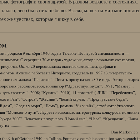
орые фотографии своих друзей. В разном возрасте и состояниях.
такого, чего бы в них не было. Взгляд кошек на мир мне понятен
 тех же чувствах, которые я вижу в себе.
DM
вич родился 9 октября 1940 года в Таллине. По первой специальности —
энзимолог. С середины 70-х годов - художник, автор нескольких сот картин,
 рисунков. Около 20 персональных выставок живописи, графики и
ортов. Активно работает в Интернете, создатель (в 1997 г.) литературно-
нного альманаха “Перископ” . Писать прозу начал в 80-е годы. Автор четырех
коротких рассказов, эссе, миниатюр (“Здравствуй, муха!”, 1991; “Мамзер”,
нуть хвостом!”, 2008; “Кукисы”, 2010), 11 повестей (“ЛЧК”, “Перебежчик”,
оло и Рем”, “Остров”, “Жасмин”, “Белый карлик”, “Предчувствие беды”,
 дом”, “Следы у моря”, “Немо”), романа “Vis vitalis”, автобиографического
ния “Монолог о пути”. Лауреат нескольких литературных конкурсов, номинант
Букера 2007". Печатался в журналах "Новый мир", “Нева”, “Крещатик”, “Наша
......................................................................................
........................................................................................................................ Dan Markovich
 the 9th of October 1940, in Tallinn. For many years his occupation was research i