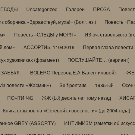
РЕВОДЫ
Uncategorized
Галереи
ПРОЗА
Повес
з сборника «Здравствуй, муха!» (Болг. яз.)
Повесть «Па
ом»
Повесть «СЛЕДЫ у МОРЯ»
ИЗ оч. старенького (
й дом»
АССОРТИ5_11042016
Первая глава повести
вух художниках (фрагмент)
ПОСЛУШАЙТЕ… (вариант)
ЗАБЫЛ!..
BOLERO Перевод Е.А.Валентиновой)
«ЖЕЛ
Из повести «Жасмин»)
Self-portraits
1985-ый
Осенн
ПОЧТИ Ч/Б
ЖЖ (LJ) десять лет тому назад
ХИСА
Книга отзывов на «Сетевой словесности» (до 2004 года)
анное GREY (ASSORTY)
ИНТИМИЗМ (заметки об искусс