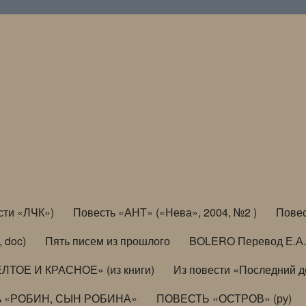
сти «ЛЧК»)
Повесть «АНТ» («Нева», 2004, №2 )
Повес
, doc)
Пять писем из прошлого
BOLERO Перевод Е.А.
ЛТОЕ И КРАСНОЕ» (из книги)
Из повести «Последний 
ь «РОБИН, СЫН РОБИНА»
ПОВЕСТЬ «ОСТРОВ» (ру)