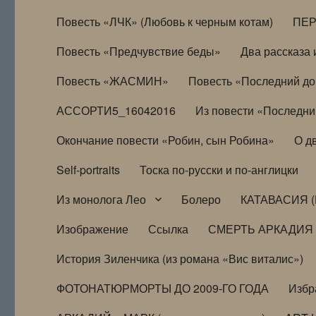
Повесть «ЛЧК» (Любовь к черным котам)
ПЕ
Повесть «Предчувствие беды»
Два рассказа и
Повесть «ЖАСМИН»
Повесть «Последний д
АССОРТИ5_16042016
Из повести «Последни
Окончание повести «Робин, сын Робина»
О д
Self-portraits
Тоска по-русски и по-англицки
Из монолога Лео
Болеро
КАТАВАСИЯ (
Изображение
Ссылка
СМЕРТЬ АРКАДИЯ
История Зиленчика (из романа «Вис виталис»)
ФОТОНАТЮРМОРТЫ ДО 2009-ГО ГОДА
Избр