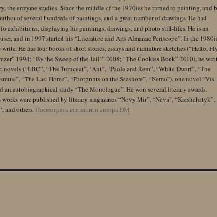
y, the enzyme studies. Since the middle of the 1970ies he turned to painting, and 
author of several hundreds of paintings, and a great number of drawings. He had
lo exhibitions, displaying his paintings, drawings, and photo still-lifes. He is an
user, and in 1997 started his “Literature and Arts Almanac Periscope”. In the 1980i
 write. He has four books of short stories, essays and miniature sketches (“Hello, Fl
zer” 1994; “By the Sweep of the Tail!” 2008; “The Cookies Book” 2010), he wro
rt novels (“LBC”, “The Turncoat”, “Ant”, “Paolo and Rem”, “White Dwarf”, “The
Jasmine”, “The Last Home”, “Footprints on the Seashore”, “Nemo”), one novel “Vis
and an autobiographical study “The Monologue”. He won several literary awards.
s works were published by literary magazines “Novy Mir”, “Neva”, “Kreshchatyk”,
”, and others.
Посмотреть все записи автора DM