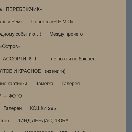
ть «ПЕРЕБЕЖЧИК»
оло и Рем»
Повесть «Н Е М О»
к одному событию…)
Между прочего
 «Остров»
АССОРТИ -6_1
… не поэт и не брюнет…
ТОЕ И КРАСНОЕ» (из книги)
ие картинки
Заметка
Галерея
Р — ФОТО
Галереи
КОШКИ 295
тве)
ЛИНД ЛЕНДАС, ЛЮБА…