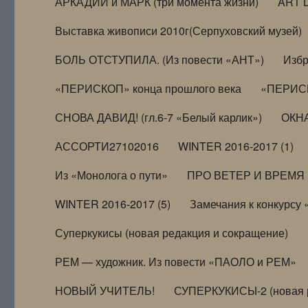
АРКАДИЙ и МАРК (три момента жизни)
ART 
Выставка живописи 2010г(Серпуховский музей)
БОЛЬ ОТСТУПИЛА. (Из повести «АНТ»)
Избр
«ПЕРИСКОП» конца прошлого века
«ПЕРИСК
СНОВА ДАВИД! (гл.6-7 «Белый карлик»)
ОКНА
АССОРТИ27102016
WINTER 2016-2017 (1)
Из «Монолога о пути»
ПРО ВЕТЕР И ВРЕМЯ (и
WINTER 2016-2017 (5)
Замечания к конкурсу
Суперкукисы (новая редакция и сокращение)
РЕМ — художник. Из повести «ПАОЛО и РЕМ»
НОВЫЙ УЧИТЕЛЬ!
СУПЕРКУКИСЫ-2 (новая 