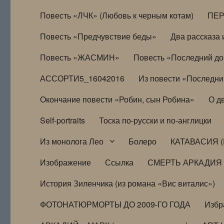
Повесть «ЛЧК» (Любовь к черным котам)
ПЕ
Повесть «Предчувствие беды»
Два рассказа и
Повесть «ЖАСМИН»
Повесть «Последний д
АССОРТИ5_16042016
Из повести «Последни
Окончание повести «Робин, сын Робина»
О д
Self-portraits
Тоска по-русски и по-англицки
Из монолога Лео
Болеро
КАТАВАСИЯ (
Изображение
Ссылка
СМЕРТЬ АРКАДИЯ
История Зиленчика (из романа «Вис виталис»)
ФОТОНАТЮРМОРТЫ ДО 2009-ГО ГОДА
Избр