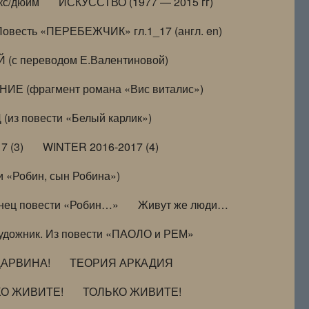
кс/дюйм
ИСКУССТВО (1977 — 2015 гг)
Повесть «ПЕРЕБЕЖЧИК» гл.1_17 (англ. en)
(с переводом Е.Валентиновой)
ИЕ (фрагмент романа «Вис виталис»)
(из повести «Белый карлик»)
7 (3)
WINTER 2016-2017 (4)
 «Робин, сын Робина»)
нец повести «Робин…»
Живут же люди…
удожник. Из повести «ПАОЛО и РЕМ»
ДАРВИНА!
ТЕОРИЯ АРКАДИЯ
КО ЖИВИТЕ!
ТОЛЬКО ЖИВИТЕ!