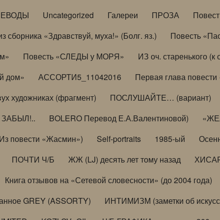
РЕВОДЫ
Uncategorized
Галереи
ПРОЗА
Повес
з сборника «Здравствуй, муха!» (Болг. яз.)
Повесть «Па
ом»
Повесть «СЛЕДЫ у МОРЯ»
ИЗ оч. старенького (
й дом»
АССОРТИ5_11042016
Первая глава повести
вух художниках (фрагмент)
ПОСЛУШАЙТЕ… (вариант)
ЗАБЫЛ!..
BOLERO Перевод Е.А.Валентиновой)
«ЖЕЛ
Из повести «Жасмин»)
Self-portraits
1985-ый
Осенн
ПОЧТИ Ч/Б
ЖЖ (LJ) десять лет тому назад
ХИСА
Книга отзывов на «Сетевой словесности» (до 2004 года)
анное GREY (ASSORTY)
ИНТИМИЗМ (заметки об искусс