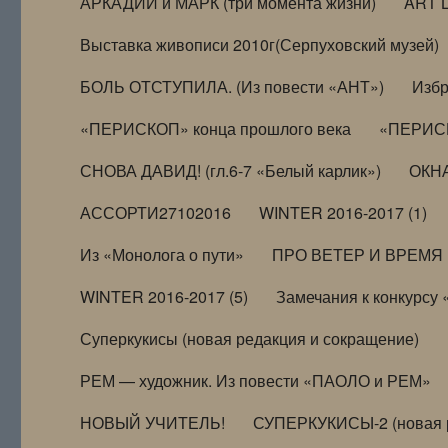
АРКАДИЙ и МАРК (три момента жизни)
ART 
Выставка живописи 2010г(Серпуховский музей)
БОЛЬ ОТСТУПИЛА. (Из повести «АНТ»)
Избр
«ПЕРИСКОП» конца прошлого века
«ПЕРИСК
СНОВА ДАВИД! (гл.6-7 «Белый карлик»)
ОКНА
АССОРТИ27102016
WINTER 2016-2017 (1)
Из «Монолога о пути»
ПРО ВЕТЕР И ВРЕМЯ (и
WINTER 2016-2017 (5)
Замечания к конкурсу
Суперкукисы (новая редакция и сокращение)
РЕМ — художник. Из повести «ПАОЛО и РЕМ»
НОВЫЙ УЧИТЕЛЬ!
СУПЕРКУКИСЫ-2 (новая 