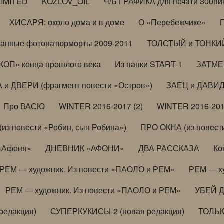
LIMITED
KOZLOV_OIL
Ч/Б ГРАФИКА для печати 300пи
ХИСАРЯ: около дома и в доме
О «Перебежчике»
анные фотонатюрморты 2009-2011
ТОЛСТЫЙ и ТОНКИЙ 
ОП» конца прошлого века
Из папки START-1
ЗАТМЕН
 и ДВЕРИ (фрагмент повести «Остров»)
ЗАЕЦ и ДАВИД 
Про ВАСЮ
WINTER 2016-2017 (2)
WINTER 2016-201
з повести «Робин, сын Робина»)
ПРО ОКНА (из повести
 «Афоня»
ДНЕВНИК «АФОНИ»
ДВА РАССКАЗА
Ко
РЕМ — художник. Из повести «ПАОЛО и РЕМ»
РЕМ — х
РЕМ — художник. Из повести «ПАОЛО и РЕМ»
УБЕЙ 
редакция)
СУПЕРКУКИСЫ-2 (новая редакция)
ТОЛЬ