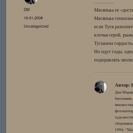
…………
Автор
DM
Масянька ее «доста
Опубликовано
19.01.2008
Масянька гениальн
Рубрики
Uncategorized
если Туся разозли
клочья серой, рыж
Туськина гордость.
Но идут годы, одна
подправлять эволю
Автор:
Дан Марко
биохимик, 
множества
фотонатюрм
художестве
сборников 
1994; “Мах