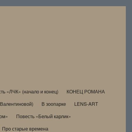
ть «ЛЧК» (начало и конец)
КОНЕЦ РОМАНА
Валентиновой)
В зоопарке
LENS-ART
дом»
Повесть «Белый карлик»
Про старые времена