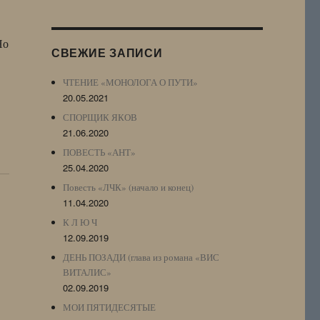
Журнала
(ЖЖ,
LJ
Но
СВЕЖИЕ ЗАПИСИ
Archive)
ЧТЕНИЕ «МОНОЛОГА О ПУТИ»
20.05.2021
СПОРЩИК ЯКОВ
21.06.2020
ПОВЕСТЬ «АНТ»
25.04.2020
Повесть «ЛЧК» (начало и конец)
11.04.2020
К Л Ю Ч
12.09.2019
ДЕНЬ ПОЗАДИ (глава из романа «ВИС
ВИТАЛИС»
02.09.2019
МОИ ПЯТИДЕСЯТЫЕ