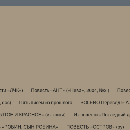
сти «ЛЧК»)
Повесть «АНТ» («Нева», 2004, №2 )
Повес
, doc)
Пять писем из прошлого
BOLERO Перевод Е.А.
ЛТОЕ И КРАСНОЕ» (из книги)
Из повести «Последний 
ь «РОБИН, СЫН РОБИНА»
ПОВЕСТЬ «ОСТРОВ» (ру)