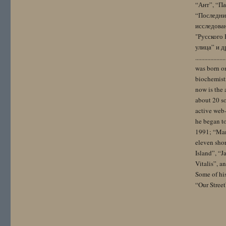
“Ант”, “Па
“Последний
исследова
"Русского 
улица” и других. 
..................
was born on
biochemistr
now is the 
about 20 so
active web-
he began to
1991; “Mam
eleven sho
Island”, “
Vitalis”, 
Some of hi
“Our Street