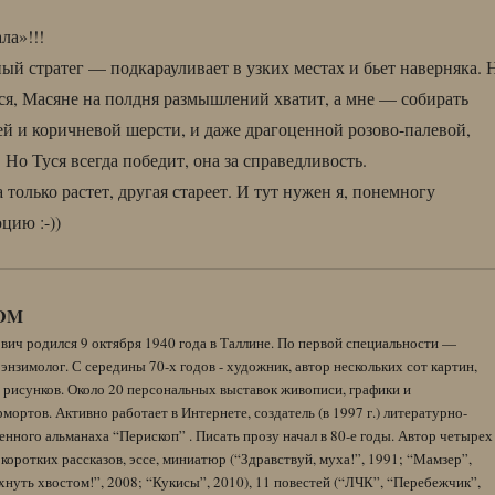
ла»!!!
ый стратег — подкарауливает в узких местах и бьет наверняка. 
тся, Масяне на полдня размышлений хватит, а мне — собирать
ей и коричневой шерсти, и даже драгоценной розово-палевой,
 Но Туся всегда победит, она за справедливость.
 только растет, другая стареет. И тут нужен я, понемногу
цию :-))
DM
вич родился 9 октября 1940 года в Таллине. По первой специальности —
энзимолог. С середины 70-х годов - художник, автор нескольких сот картин,
 рисунков. Около 20 персональных выставок живописи, графики и
ортов. Активно работает в Интернете, создатель (в 1997 г.) литературно-
нного альманаха “Перископ” . Писать прозу начал в 80-е годы. Автор четырех
коротких рассказов, эссе, миниатюр (“Здравствуй, муха!”, 1991; “Мамзер”,
нуть хвостом!”, 2008; “Кукисы”, 2010), 11 повестей (“ЛЧК”, “Перебежчик”,