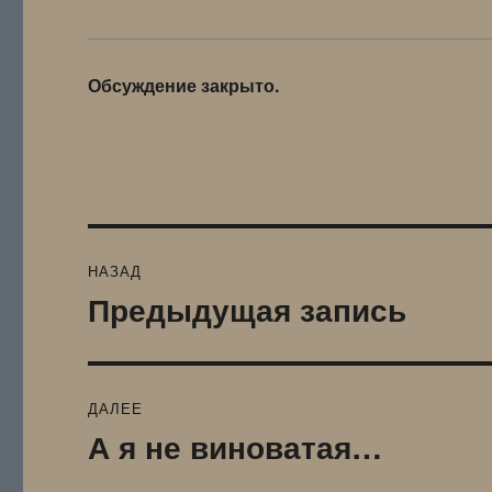
Обсуждение закрыто.
Навигация
НАЗАД
по
Предыдущая запись
Предыдущая
запись:
записям
ДАЛЕЕ
А я не виноватая…
Следующая
запись: