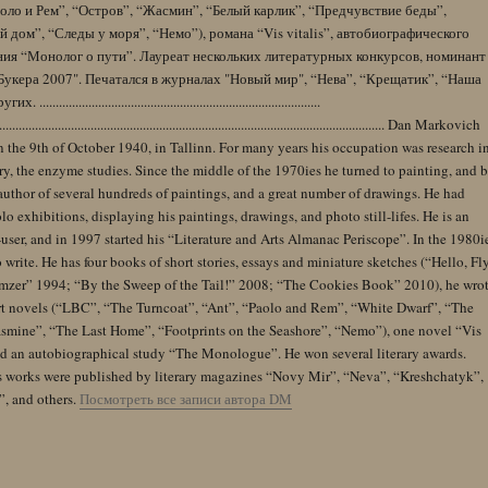
оло и Рем”, “Остров”, “Жасмин”, “Белый карлик”, “Предчувствие беды”,
 дом”, “Следы у моря”, “Немо”), романа “Vis vitalis”, автобиографического
ния “Монолог о пути”. Лауреат нескольких литературных конкурсов, номинант
Букера 2007". Печатался в журналах "Новый мир", “Нева”, “Крещатик”, “Наша
......................................................................................
........................................................................................................................ Dan Markovich
 the 9th of October 1940, in Tallinn. For many years his occupation was research i
y, the enzyme studies. Since the middle of the 1970ies he turned to painting, and 
author of several hundreds of paintings, and a great number of drawings. He had
lo exhibitions, displaying his paintings, drawings, and photo still-lifes. He is an
user, and in 1997 started his “Literature and Arts Almanac Periscope”. In the 1980i
 write. He has four books of short stories, essays and miniature sketches (“Hello, Fl
zer” 1994; “By the Sweep of the Tail!” 2008; “The Cookies Book” 2010), he wro
rt novels (“LBC”, “The Turncoat”, “Ant”, “Paolo and Rem”, “White Dwarf”, “The
Jasmine”, “The Last Home”, “Footprints on the Seashore”, “Nemo”), one novel “Vis
and an autobiographical study “The Monologue”. He won several literary awards.
s works were published by literary magazines “Novy Mir”, “Neva”, “Kreshchatyk”,
”, and others.
Посмотреть все записи автора DM