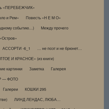
ть «ПЕРЕБЕЖЧИК»
оло и Рем»
Повесть «Н Е М О»
к одному событию…)
Между прочего
 «Остров»
АССОРТИ -6_1
… не поэт и не брюнет…
ТОЕ И КРАСНОЕ» (из книги)
ие картинки
Заметка
Галерея
Р — ФОТО
Галереи
КОШКИ 295
тве)
ЛИНД ЛЕНДАС, ЛЮБА…