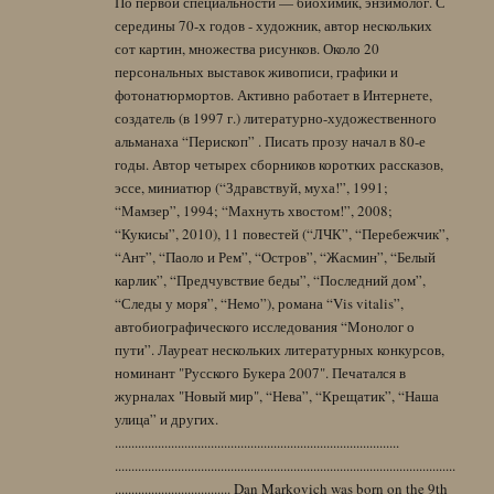
По первой специальности — биохимик, энзимолог. С
середины 70-х годов - художник, автор нескольких
сот картин, множества рисунков. Около 20
персональных выставок живописи, графики и
фотонатюрмортов. Активно работает в Интернете,
создатель (в 1997 г.) литературно-художественного
альманаха “Перископ” . Писать прозу начал в 80-е
годы. Автор четырех сборников коротких рассказов,
эссе, миниатюр (“Здравствуй, муха!”, 1991;
“Мамзер”, 1994; “Махнуть хвостом!”, 2008;
“Кукисы”, 2010), 11 повестей (“ЛЧК”, “Перебежчик”,
“Ант”, “Паоло и Рем”, “Остров”, “Жасмин”, “Белый
карлик”, “Предчувствие беды”, “Последний дом”,
“Следы у моря”, “Немо”), романа “Vis vitalis”,
автобиографического исследования “Монолог о
пути”. Лауреат нескольких литературных конкурсов,
номинант "Русского Букера 2007". Печатался в
журналах "Новый мир", “Нева”, “Крещатик”, “Наша
улица” и других.
......................................................................................
.......................................................................................................
................................... Dan Markovich was born on the 9th