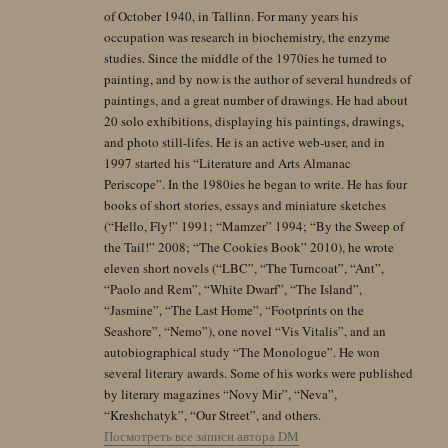
of October 1940, in Tallinn. For many years his
occupation was research in biochemistry, the enzyme
studies. Since the middle of the 1970ies he turned to
painting, and by now is the author of several hundreds of
paintings, and a great number of drawings. He had about
20 solo exhibitions, displaying his paintings, drawings,
and photo still-lifes. He is an active web-user, and in
1997 started his “Literature and Arts Almanac
Periscope”. In the 1980ies he began to write. He has four
books of short stories, essays and miniature sketches
(“Hello, Fly!” 1991; “Mamzer” 1994; “By the Sweep of
the Tail!” 2008; “The Cookies Book” 2010), he wrote
eleven short novels (“LBC”, “The Turncoat”, “Ant”,
“Paolo and Rem”, “White Dwarf”, “The Island”,
“Jasmine”, “The Last Home”, “Footprints on the
Seashore”, “Nemo”), one novel “Vis Vitalis”, and an
autobiographical study “The Monologue”. He won
several literary awards. Some of his works were published
by literary magazines “Novy Mir”, “Neva”,
“Kreshchatyk”, “Our Street”, and others.
Посмотреть все записи автора DM