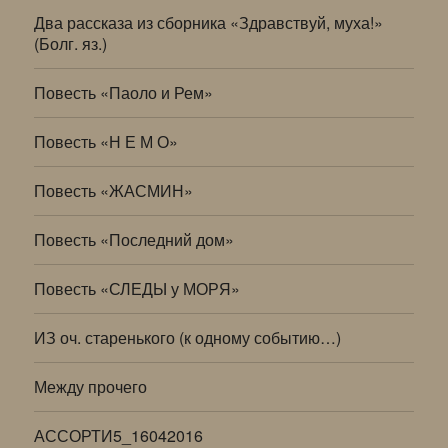
Два рассказа из сборника «Здравствуй, муха!»
(Болг. яз.)
Повесть «Паоло и Рем»
Повесть «Н Е М О»
Повесть «ЖАСМИН»
Повесть «Последний дом»
Повесть «СЛЕДЫ у МОРЯ»
ИЗ оч. старенького (к одному событию…)
Между прочего
АССОРТИ5_16042016