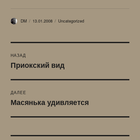
Автор
Опубликовано
Рубрики
DM
13.01.2008
Uncategorized
Навигация
НАЗАД
по
Приокский вид
Предыдущая
запись:
записям
ДАЛЕЕ
Масянька удивляется
Следующая
запись: