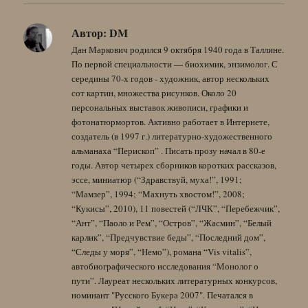
Автор:
DM
Дан Маркович родился 9 октября 1940 года в Таллине.
По первой специальности — биохимик, энзимолог. С
середины 70-х годов - художник, автор нескольких
сот картин, множества рисунков. Около 20
персональных выставок живописи, графики и
фотонатюрмортов. Активно работает в Интернете,
создатель (в 1997 г.) литературно-художественного
альманаха “Перископ” . Писать прозу начал в 80-е
годы. Автор четырех сборников коротких рассказов,
эссе, миниатюр (“Здравствуй, муха!”, 1991;
“Мамзер”, 1994; “Махнуть хвостом!”, 2008;
“Кукисы”, 2010), 11 повестей (“ЛЧК”, “Перебежчик”,
“Ант”, “Паоло и Рем”, “Остров”, “Жасмин”, “Белый
карлик”, “Предчувствие беды”, “Последний дом”,
“Следы у моря”, “Немо”), романа “Vis vitalis”,
автобиографического исследования “Монолог о
пути”. Лауреат нескольких литературных конкурсов,
номинант "Русского Букера 2007". Печатался в