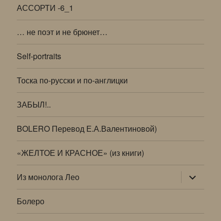
АССОРТИ -6_1
… не поэт и не брюнет…
Self-portraits
Тоска по-русски и по-англицки
ЗАБЫЛ!..
BOLERO Перевод Е.А.Валентиновой)
«ЖЕЛТОЕ И КРАСНОЕ» (из книги)
раскрыт
Из монолога Лео
дочернее
меню
Болеро