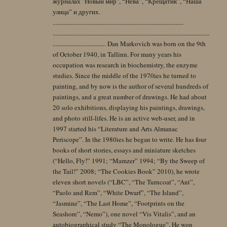
журналах "Новый мир", “Нева”, “Крещатик”, “Наша
улица” и других.
......................................................................................
.......................................................................................................
................................... Dan Markovich was born on the 9th
of October 1940, in Tallinn. For many years his
occupation was research in biochemistry, the enzyme
studies. Since the middle of the 1970ies he turned to
painting, and by now is the author of several hundreds of
paintings, and a great number of drawings. He had about
20 solo exhibitions, displaying his paintings, drawings,
and photo still-lifes. He is an active web-user, and in
1997 started his “Literature and Arts Almanac
Periscope”. In the 1980ies he began to write. He has four
books of short stories, essays and miniature sketches
(“Hello, Fly!” 1991; “Mamzer” 1994; “By the Sweep of
the Tail!” 2008; “The Cookies Book” 2010), he wrote
eleven short novels (“LBC”, “The Turncoat”, “Ant”,
“Paolo and Rem”, “White Dwarf”, “The Island”,
“Jasmine”, “The Last Home”, “Footprints on the
Seashore”, “Nemo”), one novel “Vis Vitalis”, and an
autobiographical study “The Monologue”. He won