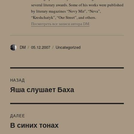
several literary awards. Some of his works were published
by literary magazines “Novy Mir”, “Neva”,
“Kreshchatyk”, “Our Street”, and others.
Посмотреть все записи автора DM
Автор
Опубликовано
Рубрики
DM
05.12.2007
Uncategorized
Навигация
НАЗАД
по
Яша слушает Баха
Предыдущая
запись:
записям
ДАЛЕЕ
В синих тонах
Следующая
запись: