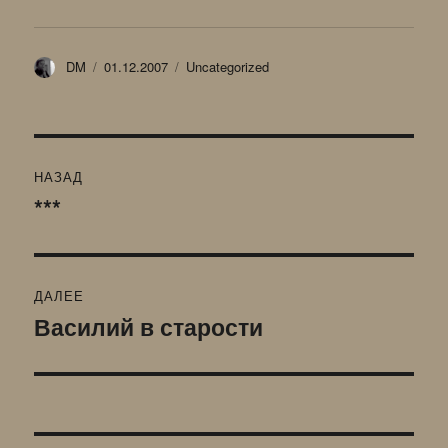
Автор
Опубликовано
Рубрики
DM
01.12.2007
Uncategorized
Навигация
НАЗАД
по
***
Предыдущая
запись:
записям
ДАЛЕЕ
Василий в старости
Следующая
запись: