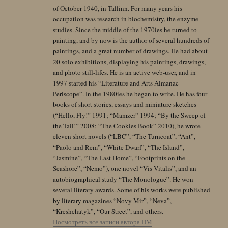
of October 1940, in Tallinn. For many years his
occupation was research in biochemistry, the enzyme
studies. Since the middle of the 1970ies he turned to
painting, and by now is the author of several hundreds of
paintings, and a great number of drawings. He had about
20 solo exhibitions, displaying his paintings, drawings,
and photo still-lifes. He is an active web-user, and in
1997 started his “Literature and Arts Almanac
Periscope”. In the 1980ies he began to write. He has four
books of short stories, essays and miniature sketches
(“Hello, Fly!” 1991; “Mamzer” 1994; “By the Sweep of
the Tail!” 2008; “The Cookies Book” 2010), he wrote
eleven short novels (“LBC”, “The Turncoat”, “Ant”,
“Paolo and Rem”, “White Dwarf”, “The Island”,
“Jasmine”, “The Last Home”, “Footprints on the
Seashore”, “Nemo”), one novel “Vis Vitalis”, and an
autobiographical study “The Monologue”. He won
several literary awards. Some of his works were published
by literary magazines “Novy Mir”, “Neva”,
“Kreshchatyk”, “Our Street”, and others.
Посмотреть все записи автора DM