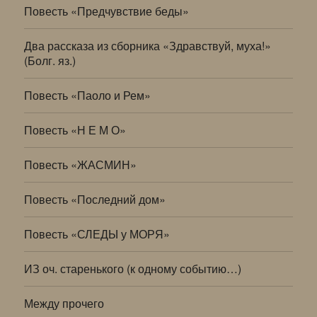
Повесть «Предчувствие беды»
Два рассказа из сборника «Здравствуй, муха!»
(Болг. яз.)
Повесть «Паоло и Рем»
Повесть «Н Е М О»
Повесть «ЖАСМИН»
Повесть «Последний дом»
Повесть «СЛЕДЫ у МОРЯ»
ИЗ оч. старенького (к одному событию…)
Между прочего