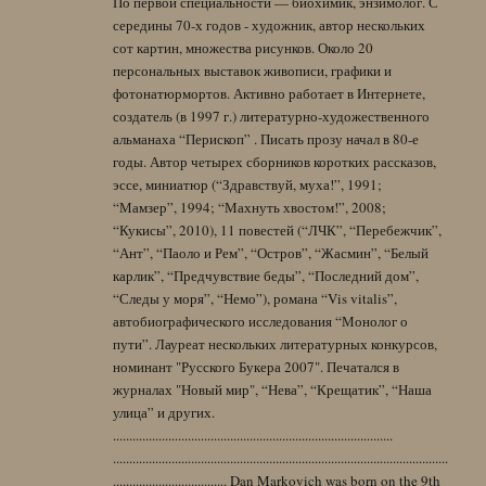
По первой специальности — биохимик, энзимолог. С
середины 70-х годов - художник, автор нескольких
сот картин, множества рисунков. Около 20
персональных выставок живописи, графики и
фотонатюрмортов. Активно работает в Интернете,
создатель (в 1997 г.) литературно-художественного
альманаха “Перископ” . Писать прозу начал в 80-е
годы. Автор четырех сборников коротких рассказов,
эссе, миниатюр (“Здравствуй, муха!”, 1991;
“Мамзер”, 1994; “Махнуть хвостом!”, 2008;
“Кукисы”, 2010), 11 повестей (“ЛЧК”, “Перебежчик”,
“Ант”, “Паоло и Рем”, “Остров”, “Жасмин”, “Белый
карлик”, “Предчувствие беды”, “Последний дом”,
“Следы у моря”, “Немо”), романа “Vis vitalis”,
автобиографического исследования “Монолог о
пути”. Лауреат нескольких литературных конкурсов,
номинант "Русского Букера 2007". Печатался в
журналах "Новый мир", “Нева”, “Крещатик”, “Наша
улица” и других.
......................................................................................
.......................................................................................................
................................... Dan Markovich was born on the 9th