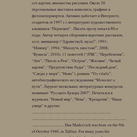
сот картин, множества рисунков. Около 20
персональных выставок живописи, графики и
фотонатюрмортов. Активно работает в Интернете,
создатель (в 1997 г.) литературно-художественного
альманаха “Перископ” . Писать прозу начал в 80-е
годы. Автор четырех сборников коротких рассказов,
эссе, миниатюр (“Здравствуй, муха!”, 1991;
“Мамзер”, 1994; “Махнуть хвостом!”, 2008;
“Кукисы”, 2010), 11 повестей (“ЛЧК”, “Перебежчик”,
“Ант”, “Паоло и Рем”, “Остров”, “Жасмин”, “Белый
карлик”, “Предчувствие беды”, “Последний дом”,
“Следы у моря”, “Немо”), романа “Vis vitalis”,
автобиографического исследования “Монолог о
пути”. Лауреат нескольких литературных конкурсов,
номинант "Русского Букера 2007". Печатался в
журналах "Новый мир", “Нева”, “Крещатик”, “Наша
улица” и других.
......................................................................................
.......................................................................................................
................................... Dan Markovich was born on the 9th
of October 1940, in Tallinn. For many years his