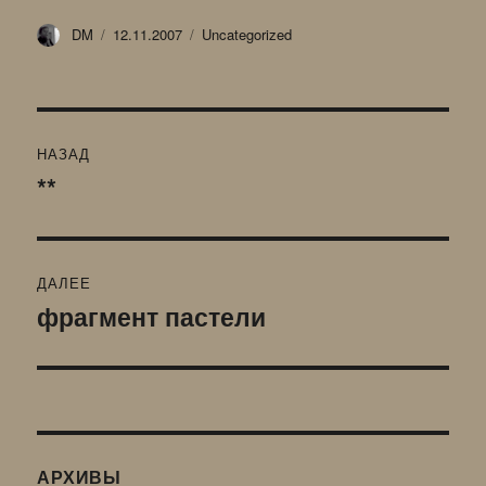
Автор
Опубликовано
Рубрики
DM
12.11.2007
Uncategorized
Навигация
НАЗАД
по
**
Предыдущая
запись:
записям
ДАЛЕЕ
фрагмент пастели
Следующая
запись:
АРХИВЫ