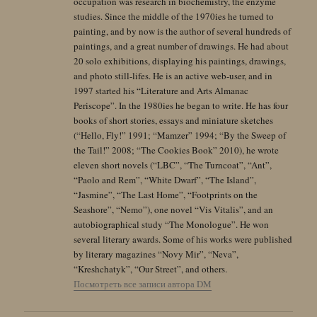
occupation was research in biochemistry, the enzyme
studies. Since the middle of the 1970ies he turned to
painting, and by now is the author of several hundreds of
paintings, and a great number of drawings. He had about
20 solo exhibitions, displaying his paintings, drawings,
and photo still-lifes. He is an active web-user, and in
1997 started his “Literature and Arts Almanac
Periscope”. In the 1980ies he began to write. He has four
books of short stories, essays and miniature sketches
(“Hello, Fly!” 1991; “Mamzer” 1994; “By the Sweep of
the Tail!” 2008; “The Cookies Book” 2010), he wrote
eleven short novels (“LBC”, “The Turncoat”, “Ant”,
“Paolo and Rem”, “White Dwarf”, “The Island”,
“Jasmine”, “The Last Home”, “Footprints on the
Seashore”, “Nemo”), one novel “Vis Vitalis”, and an
autobiographical study “The Monologue”. He won
several literary awards. Some of his works were published
by literary magazines “Novy Mir”, “Neva”,
“Kreshchatyk”, “Our Street”, and others.
Посмотреть все записи автора DM