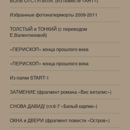
БОЛЬ ОТСТУПИЛА. (Из повести «АНТ»)
Избранные фотонатюрморты 2009-2011
ТОЛСТЫЙ и ТОНКИЙ (с переводом
Е.Валентиновой)
«ПЕРИСКОП» конца прошлого века
«ПЕРИСКОП» конца прошлого века
Из папки START-1
ЗАТМЕНИЕ (фрагмент романа «Вис виталис»)
СНОВА ДАВИД! (гл.6-7 «Белый карлик»)
ОКНА и ДВЕРИ (фрагмент повести «Остров»)