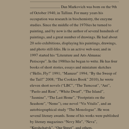
.......................................................................................................
................................... Dan Markovich was born on the 9th
of October 1940, in Tallinn. For many years his
occupation was research in biochemistry, the enzyme
studies. Since the middle of the 1970ies he turned to
painting, and by now is the author of several hundreds of
paintings, and a great number of drawings. He had about
20 solo exhibitions, displaying his paintings, drawings,
and photo still-lifes. He is an active web-user, and in
1997 started his “Literature and Arts Almanac
Periscope”. In the 1980ies he began to write. He has four
books of short stories, essays and miniature sketches
(“Hello, Fly!” 1991; “Mamzer” 1994; “By the Sweep of
the Tail!” 2008; “The Cookies Book” 2010), he wrote
eleven short novels (“LBC”, “The Turncoat”, “Ant”,
“Paolo and Rem”, “White Dwarf”, “The Island”,
“Jasmine”, “The Last Home”, “Footprints on the
Seashore”, “Nemo”), one novel “Vis Vitalis”, and an
autobiographical study “The Monologue”. He won
several literary awards. Some of his works were published
by literary magazines “Novy Mir”, “Neva”,
“Kreshchatyk”, “Our Street”, and others.