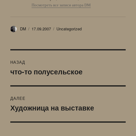
Посмотреть все записи автора DM
Автор
Опубликовано
Рубрики
DM
17.09.2007
Uncategorized
Навигация
НАЗАД
по
что-то полусельское
Предыдущая
запись:
записям
ДАЛЕЕ
Художница на выставке
Следующая
запись: