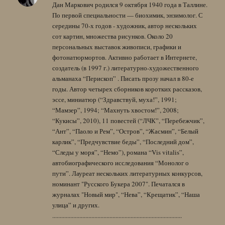
Дан Маркович родился 9 октября 1940 года в Таллине.
По первой специальности — биохимик, энзимолог. С
середины 70-х годов - художник, автор нескольких
сот картин, множества рисунков. Около 20
персональных выставок живописи, графики и
фотонатюрмортов. Активно работает в Интернете,
создатель (в 1997 г.) литературно-художественного
альманаха “Перископ” . Писать прозу начал в 80-е
годы. Автор четырех сборников коротких рассказов,
эссе, миниатюр (“Здравствуй, муха!”, 1991;
“Мамзер”, 1994; “Махнуть хвостом!”, 2008;
“Кукисы”, 2010), 11 повестей (“ЛЧК”, “Перебежчик”,
“Ант”, “Паоло и Рем”, “Остров”, “Жасмин”, “Белый
карлик”, “Предчувствие беды”, “Последний дом”,
“Следы у моря”, “Немо”), романа “Vis vitalis”,
автобиографического исследования “Монолог о
пути”. Лауреат нескольких литературных конкурсов,
номинант "Русского Букера 2007". Печатался в
журналах "Новый мир", “Нева”, “Крещатик”, “Наша
улица” и других.
......................................................................................