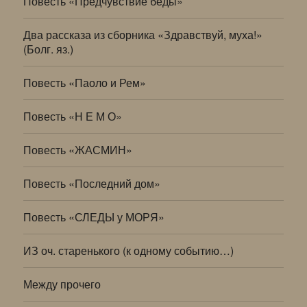
Повесть «Предчувствие беды»
Два рассказа из сборника «Здравствуй, муха!»
(Болг. яз.)
Повесть «Паоло и Рем»
Повесть «Н Е М О»
Повесть «ЖАСМИН»
Повесть «Последний дом»
Повесть «СЛЕДЫ у МОРЯ»
ИЗ оч. старенького (к одному событию…)
Между прочего