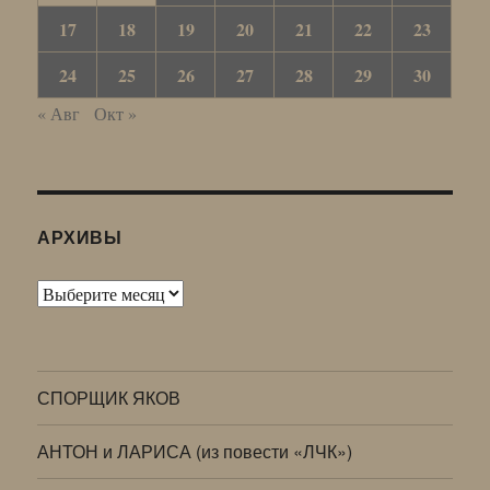
17
18
19
20
21
22
23
24
25
26
27
28
29
30
« Авг
Окт »
АРХИВЫ
Архивы
СПОРЩИК ЯКОВ
АНТОН и ЛАРИСА (из повести «ЛЧК»)