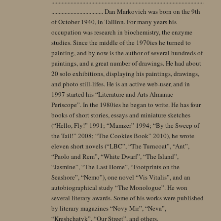
.......................................................................................................
................................... Dan Markovich was born on the 9th
of October 1940, in Tallinn. For many years his
occupation was research in biochemistry, the enzyme
studies. Since the middle of the 1970ies he turned to
painting, and by now is the author of several hundreds of
paintings, and a great number of drawings. He had about
20 solo exhibitions, displaying his paintings, drawings,
and photo still-lifes. He is an active web-user, and in
1997 started his “Literature and Arts Almanac
Periscope”. In the 1980ies he began to write. He has four
books of short stories, essays and miniature sketches
(“Hello, Fly!” 1991; “Mamzer” 1994; “By the Sweep of
the Tail!” 2008; “The Cookies Book” 2010), he wrote
eleven short novels (“LBC”, “The Turncoat”, “Ant”,
“Paolo and Rem”, “White Dwarf”, “The Island”,
“Jasmine”, “The Last Home”, “Footprints on the
Seashore”, “Nemo”), one novel “Vis Vitalis”, and an
autobiographical study “The Monologue”. He won
several literary awards. Some of his works were published
by literary magazines “Novy Mir”, “Neva”,
“Kreshchatyk”, “Our Street”, and others.