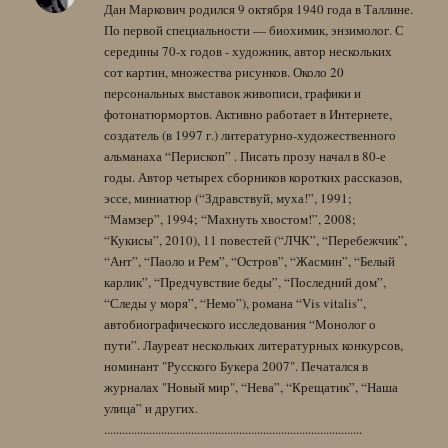
Дан Маркович родился 9 октября 1940 года в Таллине.
По первой специальности — биохимик, энзимолог. С
середины 70-х годов - художник, автор нескольких
сот картин, множества рисунков. Около 20
персональных выставок живописи, графики и
фотонатюрмортов. Активно работает в Интернете,
создатель (в 1997 г.) литературно-художественного
альманаха “Перископ” . Писать прозу начал в 80-е
годы. Автор четырех сборников коротких рассказов,
эссе, миниатюр (“Здравствуй, муха!”, 1991;
“Мамзер”, 1994; “Махнуть хвостом!”, 2008;
“Кукисы”, 2010), 11 повестей (“ЛЧК”, “Перебежчик”,
“Ант”, “Паоло и Рем”, “Остров”, “Жасмин”, “Белый
карлик”, “Предчувствие беды”, “Последний дом”,
“Следы у моря”, “Немо”), романа “Vis vitalis”,
автобиографического исследования “Монолог о
пути”. Лауреат нескольких литературных конкурсов,
номинант "Русского Букера 2007". Печатался в
журналах "Новый мир", “Нева”, “Крещатик”, “Наша
улица” и других.
......................................................................................