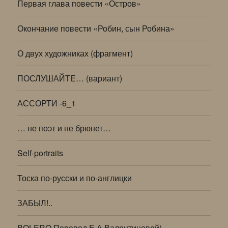
Первая глава повести «Остров»
Окончание повести «Робин, сын Робина»
О двух художниках (фрагмент)
ПОСЛУШАЙТЕ… (вариант)
АССОРТИ -6_1
… не поэт и не брюнет…
Self-portraits
Тоска по-русски и по-англицки
ЗАБЫЛ!..
BOLERO Перевод Е.А.Валентиновой)