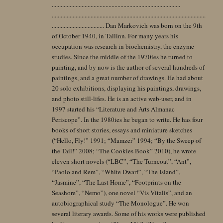
......................................................................................
.......................................................................................................
................................... Dan Markovich was born on the 9th
of October 1940, in Tallinn. For many years his
occupation was research in biochemistry, the enzyme
studies. Since the middle of the 1970ies he turned to
painting, and by now is the author of several hundreds of
paintings, and a great number of drawings. He had about
20 solo exhibitions, displaying his paintings, drawings,
and photo still-lifes. He is an active web-user, and in
1997 started his “Literature and Arts Almanac
Periscope”. In the 1980ies he began to write. He has four
books of short stories, essays and miniature sketches
(“Hello, Fly!” 1991; “Mamzer” 1994; “By the Sweep of
the Tail!” 2008; “The Cookies Book” 2010), he wrote
eleven short novels (“LBC”, “The Turncoat”, “Ant”,
“Paolo and Rem”, “White Dwarf”, “The Island”,
“Jasmine”, “The Last Home”, “Footprints on the
Seashore”, “Nemo”), one novel “Vis Vitalis”, and an
autobiographical study “The Monologue”. He won
several literary awards. Some of his works were published