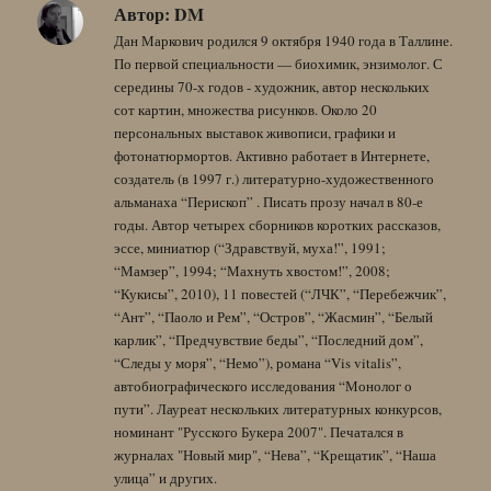
Автор:
DM
Дан Маркович родился 9 октября 1940 года в Таллине.
По первой специальности — биохимик, энзимолог. С
середины 70-х годов - художник, автор нескольких
сот картин, множества рисунков. Около 20
персональных выставок живописи, графики и
фотонатюрмортов. Активно работает в Интернете,
создатель (в 1997 г.) литературно-художественного
альманаха “Перископ” . Писать прозу начал в 80-е
годы. Автор четырех сборников коротких рассказов,
эссе, миниатюр (“Здравствуй, муха!”, 1991;
“Мамзер”, 1994; “Махнуть хвостом!”, 2008;
“Кукисы”, 2010), 11 повестей (“ЛЧК”, “Перебежчик”,
“Ант”, “Паоло и Рем”, “Остров”, “Жасмин”, “Белый
карлик”, “Предчувствие беды”, “Последний дом”,
“Следы у моря”, “Немо”), романа “Vis vitalis”,
автобиографического исследования “Монолог о
пути”. Лауреат нескольких литературных конкурсов,
номинант "Русского Букера 2007". Печатался в
журналах "Новый мир", “Нева”, “Крещатик”, “Наша
улица” и других.