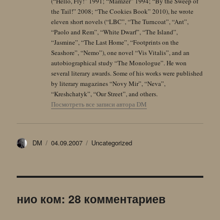
(“Hello, Fly!” 1991; “Mamzer” 1994; “By the Sweep of
the Tail!” 2008; “The Cookies Book” 2010), he wrote
eleven short novels (“LBC”, “The Turncoat”, “Ant”,
“Paolo and Rem”, “White Dwarf”, “The Island”,
“Jasmine”, “The Last Home”, “Footprints on the
Seashore”, “Nemo”), one novel “Vis Vitalis”, and an
autobiographical study “The Monologue”. He won
several literary awards. Some of his works were published
by literary magazines “Novy Mir”, “Neva”,
“Kreshchatyk”, “Our Street”, and others.
Посмотреть все записи автора DM
Автор
Опубликовано
Рубрики
DM
04.09.2007
Uncategorized
нио ком: 28 комментариев