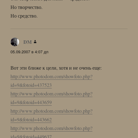
Но творчество.
Но средство.
DM
:
05.09.2007 в 4:07 дп
Вот эти ближе к цели, хотя и не очень еще:
http://www.photodom.com/showfoto.php?
id=9&fotoid=437523
http://www.photodom.com/showfoto.php?
id=9&fotoid=443659
http://www.photodom.com/showfoto.php?
id=9&fotoid=443662
http://www.photodom.com/showfoto.php?
id=9&fotoid=449637