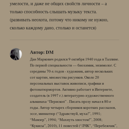
умелости, и даже не общих свойств личности – а
только способность слышать музыку текста.
(развивать неохота, потому что никому не нужно,
сколько каждому дано, столько и останется)
Автор:
DM
Дан Маркович родился 9 октября 1940 года в Таллине.
По первой специальности — биохимик, энзимолог. С
середины 70-х годов - художник, автор нескольких
сот картин, множества рисунков. Около 20
персональных выставок живописи, графики и
фотонатюрмортов. Активно работает в Интернете,
создатель (в 1997 г.) литературно-художественного
альманаха “Перископ” . Писать прозу начал в 80-е
годы. Автор четырех сборников коротких рассказов,
эссе, миниатюр (“Здравствуй, муха!”, 1991;
“Мамзер”, 1994; “Махнуть хвостом!”, 2008;
“Кукисы”, 2010), 11 повестей (“ЛЧК”, “Перебежчик”,