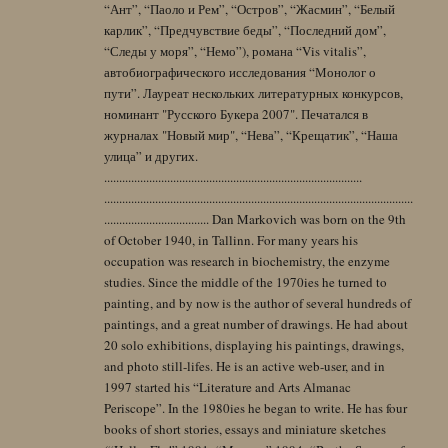
“Ант”, “Паоло и Рем”, “Остров”, “Жасмин”, “Белый
карлик”, “Предчувствие беды”, “Последний дом”,
“Следы у моря”, “Немо”), романа “Vis vitalis”,
автобиографического исследования “Монолог о
пути”. Лауреат нескольких литературных конкурсов,
номинант "Русского Букера 2007". Печатался в
журналах "Новый мир", “Нева”, “Крещатик”, “Наша
улица” и других.
......................................................................................
.......................................................................................................
................................... Dan Markovich was born on the 9th
of October 1940, in Tallinn. For many years his
occupation was research in biochemistry, the enzyme
studies. Since the middle of the 1970ies he turned to
painting, and by now is the author of several hundreds of
paintings, and a great number of drawings. He had about
20 solo exhibitions, displaying his paintings, drawings,
and photo still-lifes. He is an active web-user, and in
1997 started his “Literature and Arts Almanac
Periscope”. In the 1980ies he began to write. He has four
books of short stories, essays and miniature sketches