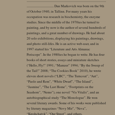
.......................................................................................................
................................... Dan Markovich was born on the 9th
of October 1940, in Tallinn. For many years his
occupation was research in biochemistry, the enzyme
studies. Since the middle of the 1970ies he turned to
painting, and by now is the author of several hundreds of
paintings, and a great number of drawings. He had about
20 solo exhibitions, displaying his paintings, drawings,
and photo still-lifes. He is an active web-user, and in
1997 started his “Literature and Arts Almanac
Periscope”. In the 1980ies he began to write. He has four
books of short stories, essays and miniature sketches
(“Hello, Fly!” 1991; “Mamzer” 1994; “By the Sweep of
the Tail!” 2008; “The Cookies Book” 2010), he wrote
eleven short novels (“LBC”, “The Turncoat”, “Ant”,
“Paolo and Rem”, “White Dwarf”, “The Island”,
“Jasmine”, “The Last Home”, “Footprints on the
Seashore”, “Nemo”), one novel “Vis Vitalis”, and an
autobiographical study “The Monologue”. He won
several literary awards. Some of his works were published
by literary magazines “Novy Mir”, “Neva”,
“Kreshchatyk”, “Our Street”, and others.