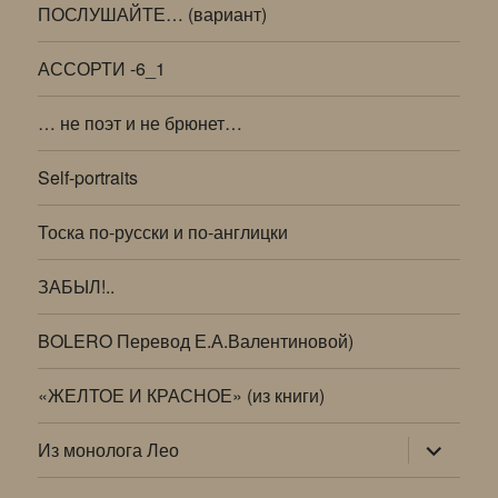
ПОСЛУШАЙТЕ… (вариант)
АССОРТИ -6_1
… не поэт и не брюнет…
Self-portraits
Тоска по-русски и по-англицки
ЗАБЫЛ!..
BOLERO Перевод Е.А.Валентиновой)
«ЖЕЛТОЕ И КРАСНОЕ» (из книги)
раскрыт
Из монолога Лео
дочернее
меню