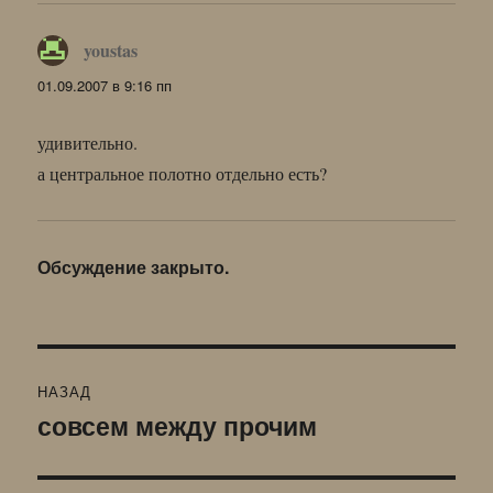
youstas
:
01.09.2007 в 9:16 пп
удивительно.
а центральное полотно отдельно есть?
Обсуждение закрыто.
Навигация
НАЗАД
по
совсем между прочим
Предыдущая
запись:
записям