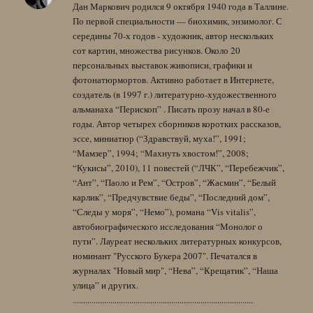
Дан Маркович родился 9 октября 1940 года в Таллине.
По первой специальности — биохимик, энзимолог. С
середины 70-х годов - художник, автор нескольких
сот картин, множества рисунков. Около 20
персональных выставок живописи, графики и
фотонатюрмортов. Активно работает в Интернете,
создатель (в 1997 г.) литературно-художественного
альманаха “Перископ” . Писать прозу начал в 80-е
годы. Автор четырех сборников коротких рассказов,
эссе, миниатюр (“Здравствуй, муха!”, 1991;
“Мамзер”, 1994; “Махнуть хвостом!”, 2008;
“Кукисы”, 2010), 11 повестей (“ЛЧК”, “Перебежчик”,
“Ант”, “Паоло и Рем”, “Остров”, “Жасмин”, “Белый
карлик”, “Предчувствие беды”, “Последний дом”,
“Следы у моря”, “Немо”), романа “Vis vitalis”,
автобиографического исследования “Монолог о
пути”. Лауреат нескольких литературных конкурсов,
номинант "Русского Букера 2007". Печатался в
журналах "Новый мир", “Нева”, “Крещатик”, “Наша
улица” и других.
......................................................................................