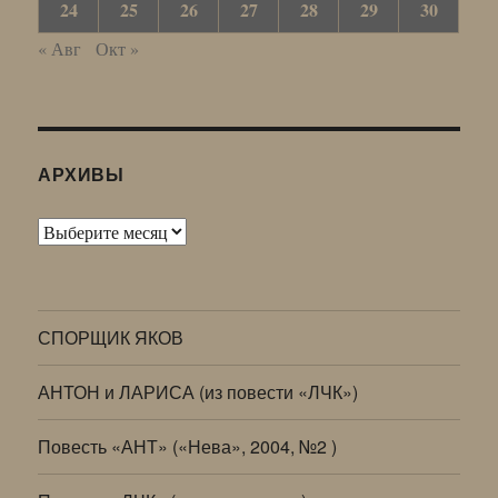
24
25
26
27
28
29
30
« Авг
Окт »
АРХИВЫ
Архивы
СПОРЩИК ЯКОВ
АНТОН и ЛАРИСА (из повести «ЛЧК»)
Повесть «АНТ» («Нева», 2004, №2 )