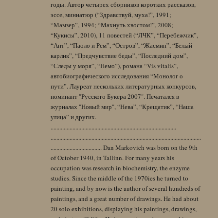
годы. Автор четырех сборников коротких рассказов,
эссе, миниатюр (“Здравствуй, муха!”, 1991;
“Мамзер”, 1994; “Махнуть хвостом!”, 2008;
“Кукисы”, 2010), 11 повестей (“ЛЧК”, “Перебежчик”,
“Ант”, “Паоло и Рем”, “Остров”, “Жасмин”, “Белый
карлик”, “Предчувствие беды”, “Последний дом”,
“Следы у моря”, “Немо”), романа “Vis vitalis”,
автобиографического исследования “Монолог о
пути”. Лауреат нескольких литературных конкурсов,
номинант "Русского Букера 2007". Печатался в
журналах "Новый мир", “Нева”, “Крещатик”, “Наша
улица” и других.
......................................................................................
.......................................................................................................
................................... Dan Markovich was born on the 9th
of October 1940, in Tallinn. For many years his
occupation was research in biochemistry, the enzyme
studies. Since the middle of the 1970ies he turned to
painting, and by now is the author of several hundreds of
paintings, and a great number of drawings. He had about
20 solo exhibitions, displaying his paintings, drawings,