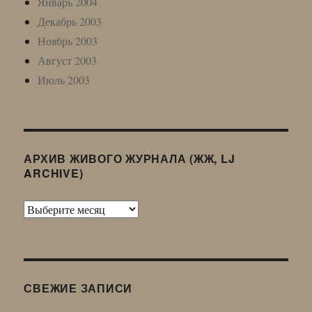
Январь 2004
Декабрь 2003
Ноябрь 2003
Август 2003
Июль 2003
АРХИВ ЖИВОГО ЖУРНАЛА (ЖЖ, LJ
ARCHIVE)
Архив
Живого
Журнала
(ЖЖ,
LJ
СВЕЖИЕ ЗАПИСИ
Archive)