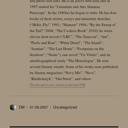
and photo still-lifes. He is an active web-user, and in
1997 started his “Literature and Arts Almanac
Periscope”. In the 1980ies he began to write. He has four
books of short stories, essays and miniature sketches
(“Hello, Fly!” 1991; “Mamzer” 1994; “By the Sweep of
the Tail!” 2008; “The Cookies Book” 2010), he wrote
eleven short novels (“LBC”, “The Turncoat”, “Ant”,
“Paolo and Rem”, “White Dwarf”, “The Island”,
“Jasmine”, “The Last Home”, “Footprints on the
Seashore”, “Nemo”), one novel “Vis Vitalis”, and an
autobiographical study “The Monologue”. He won
several literary awards. Some of his works were published
by literary magazines “Novy Mir”, “Neva”,
“Kreshchatyk”, “Our Street”, and others.
Посмотреть все записи автора DM
Автор
Опубликовано
Рубрики
DM
01.09.2007
Uncategorized