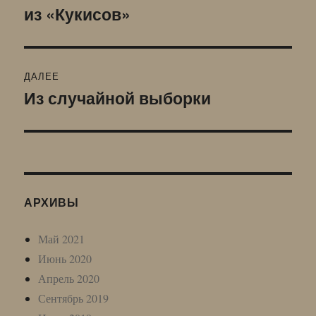
по
из «Кукисов»
Предыдущая
запись:
записям
ДАЛЕЕ
Из случайной выборки
Следующая
запись:
АРХИВЫ
Май 2021
Июнь 2020
Апрель 2020
Сентябрь 2019