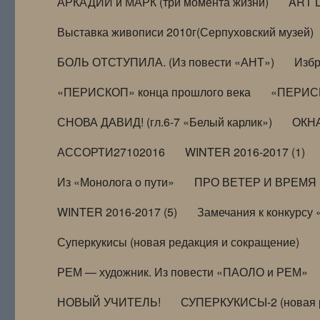
АРКАДИЙ и МАРК (три момента жизни)
ART 
Выставка живописи 2010г(Серпуховский музей)
БОЛЬ ОТСТУПИЛА. (Из повести «АНТ»)
Избр
«ПЕРИСКОП» конца прошлого века
«ПЕРИСК
СНОВА ДАВИД! (гл.6-7 «Белый карлик»)
ОКНА
АССОРТИ27102016
WINTER 2016-2017 (1)
Из «Монолога о пути»
ПРО ВЕТЕР И ВРЕМЯ (и
WINTER 2016-2017 (5)
Замечания к конкурсу
Суперкукисы (новая редакция и сокращение)
РЕМ — художник. Из повести «ПАОЛО и РЕМ»
НОВЫЙ УЧИТЕЛЬ!
СУПЕРКУКИСЫ-2 (новая 