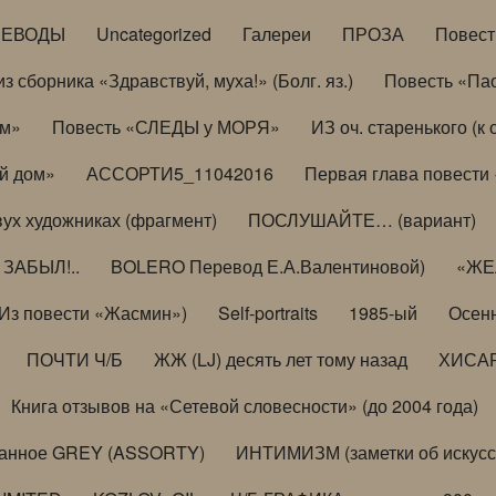
РЕВОДЫ
Uncategorized
Галереи
ПРОЗА
Повес
з сборника «Здравствуй, муха!» (Болг. яз.)
Повесть «Па
ом»
Повесть «СЛЕДЫ у МОРЯ»
ИЗ оч. старенького (
й дом»
АССОРТИ5_11042016
Первая глава повести
вух художниках (фрагмент)
ПОСЛУШАЙТЕ… (вариант)
ЗАБЫЛ!..
BOLERO Перевод Е.А.Валентиновой)
«ЖЕЛ
Из повести «Жасмин»)
Self-portraits
1985-ый
Осенн
ПОЧТИ Ч/Б
ЖЖ (LJ) десять лет тому назад
ХИСА
Книга отзывов на «Сетевой словесности» (до 2004 года)
анное GREY (ASSORTY)
ИНТИМИЗМ (заметки об искусс