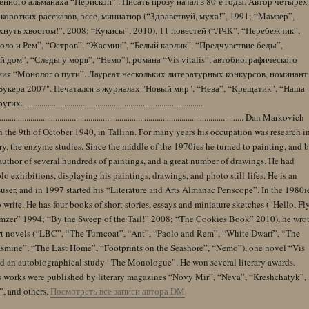
нного альманаха “Перископ” . Писать прозу начал в 80-е годы. Автор четырех
коротких рассказов, эссе, миниатюр (“Здравствуй, муха!”, 1991; “Мамзер”,
нуть хвостом!”, 2008; “Кукисы”, 2010), 11 повестей (“ЛЧК”, “Перебежчик”,
оло и Рем”, “Остров”, “Жасмин”, “Белый карлик”, “Предчувствие беды”,
 дом”, “Следы у моря”, “Немо”), романа “Vis vitalis”, автобиографического
ния “Монолог о пути”. Лауреат нескольких литературных конкурсов, номинант
Букера 2007". Печатался в журналах "Новый мир", “Нева”, “Крещатик”, “Наша
......................................................................................
........................................................................................................................ Dan Markovich
 the 9th of October 1940, in Tallinn. For many years his occupation was research i
y, the enzyme studies. Since the middle of the 1970ies he turned to painting, and 
author of several hundreds of paintings, and a great number of drawings. He had
lo exhibitions, displaying his paintings, drawings, and photo still-lifes. He is an
user, and in 1997 started his “Literature and Arts Almanac Periscope”. In the 1980i
 write. He has four books of short stories, essays and miniature sketches (“Hello, Fl
zer” 1994; “By the Sweep of the Tail!” 2008; “The Cookies Book” 2010), he wro
rt novels (“LBC”, “The Turncoat”, “Ant”, “Paolo and Rem”, “White Dwarf”, “The
Jasmine”, “The Last Home”, “Footprints on the Seashore”, “Nemo”), one novel “Vis
and an autobiographical study “The Monologue”. He won several literary awards.
s works were published by literary magazines “Novy Mir”, “Neva”, “Kreshchatyk”,
”, and others.
Посмотреть все записи автора DM