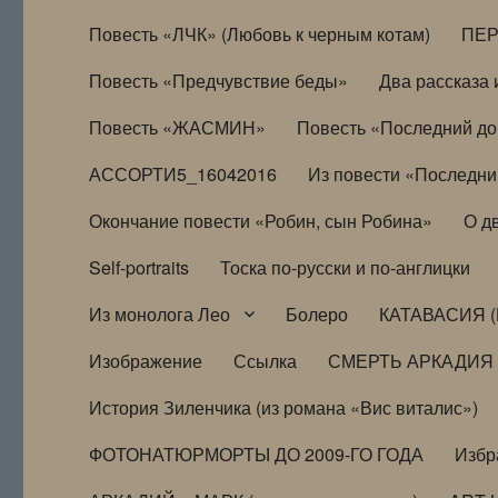
Повесть «ЛЧК» (Любовь к черным котам)
ПЕ
Повесть «Предчувствие беды»
Два рассказа и
Повесть «ЖАСМИН»
Повесть «Последний д
АССОРТИ5_16042016
Из повести «Последни
Окончание повести «Робин, сын Робина»
О д
Self-portraits
Тоска по-русски и по-англицки
Из монолога Лео
Болеро
КАТАВАСИЯ (
Изображение
Ссылка
СМЕРТЬ АРКАДИЯ
История Зиленчика (из романа «Вис виталис»)
ФОТОНАТЮРМОРТЫ ДО 2009-ГО ГОДА
Избр