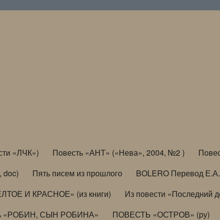
сти «ЛЧК»)
Повесть «АНТ» («Нева», 2004, №2 )
Повес
, doc)
Пять писем из прошлого
BOLERO Перевод Е.А.
ЛТОЕ И КРАСНОЕ» (из книги)
Из повести «Последний 
ь «РОБИН, СЫН РОБИНА»
ПОВЕСТЬ «ОСТРОВ» (ру)