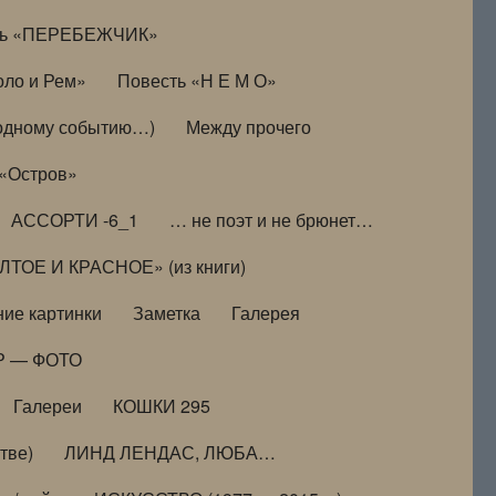
ть «ПЕРЕБЕЖЧИК»
оло и Рем»
Повесть «Н Е М О»
к одному событию…)
Между прочего
 «Остров»
АССОРТИ -6_1
… не поэт и не брюнет…
ТОЕ И КРАСНОЕ» (из книги)
ие картинки
Заметка
Галерея
Р — ФОТО
Галереи
КОШКИ 295
тве)
ЛИНД ЛЕНДАС, ЛЮБА…