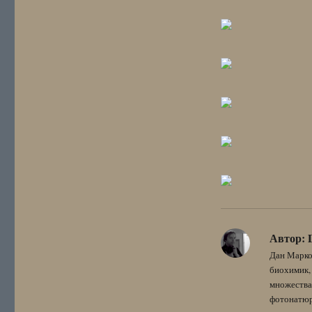
Автор:
Дан Марко
биохимик, 
множества
фотонатюрм