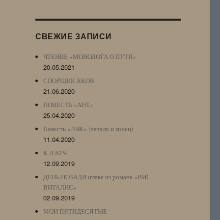
Журнала
(ЖЖ,
LJ
СВЕЖИЕ ЗАПИСИ
Archive)
ЧТЕНИЕ «МОНОЛОГА О ПУТИ»
20.05.2021
СПОРЩИК ЯКОВ
21.06.2020
ПОВЕСТЬ «АНТ»
25.04.2020
Повесть «ЛЧК» (начало и конец)
11.04.2020
К Л Ю Ч
12.09.2019
ДЕНЬ ПОЗАДИ (глава из романа «ВИС
ВИТАЛИС»
02.09.2019
МОИ ПЯТИДЕСЯТЫЕ