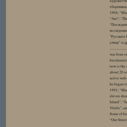
художестве
сборников 
1994; “Мах
“Ант”, “Па
“Последний
исследова
"Русского 
улица” и других. 
..................
was born on
biochemistr
now is the 
about 20 so
active web-
he began to
1991; “Mam
eleven sho
Island”, “
Vitalis”, 
Some of hi
“Our Street