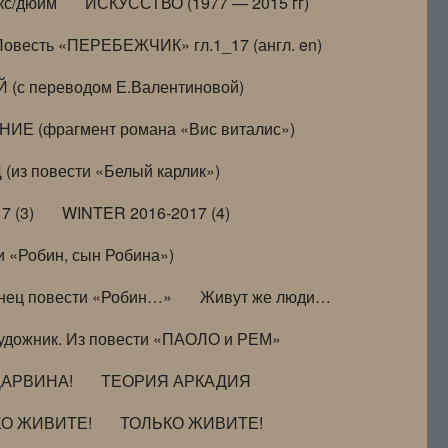
кс/дюйм
ИСКУССТВО (1977 — 2015 гг)
Повесть «ПЕРЕБЕЖЧИК» гл.1_17 (англ. en)
(с переводом Е.Валентиновой)
ИЕ (фрагмент романа «Вис виталис»)
(из повести «Белый карлик»)
7 (3)
WINTER 2016-2017 (4)
 «Робин, сын Робина»)
нец повести «Робин…»
Живут же люди…
удожник. Из повести «ПАОЛО и РЕМ»
ДАРВИНА!
ТЕОРИЯ АРКАДИЯ
КО ЖИВИТЕ!
ТОЛЬКО ЖИВИТЕ!