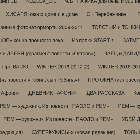
LIMITED
KOZLOV_OIL
Ч/Б ГРАФИКА для печати 300пи
ХИСАРЯ: около дома и в доме
О «Перебежчике»
анные фотонатюрморты 2009-2011
ТОЛСТЫЙ и ТОНКИЙ 
ОП» конца прошлого века
Из папки START-1
ЗАТМЕН
 и ДВЕРИ (фрагмент повести «Остров»)
ЗАЕЦ и ДАВИД 
Про ВАСЮ
WINTER 2016-2017 (2)
WINTER 2016-201
з повести «Робин, сын Робина»)
ПРО ОКНА (из повести
 «Афоня»
ДНЕВНИК «АФОНИ»
ДВА РАССКАЗА
Ко
РЕМ — художник. Из повести «ПАОЛО и РЕМ»
РЕМ — х
РЕМ — художник. Из повести «ПАОЛО и РЕМ»
УБЕЙ 
редакция)
СУПЕРКУКИСЫ-2 (новая редакция)
ТОЛЬ