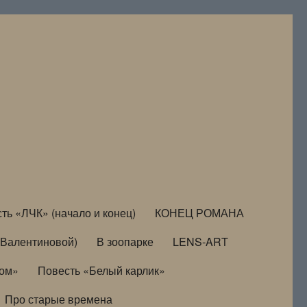
ть «ЛЧК» (начало и конец)
КОНЕЦ РОМАНА
Валентиновой)
В зоопарке
LENS-ART
дом»
Повесть «Белый карлик»
Про старые времена