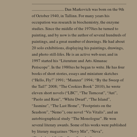
.......................................................................................................
................................... Dan Markovich was born on the 9th
of October 1940, in Tallinn. For many years his
occupation was research in biochemistry, the enzyme
studies. Since the middle of the 1970ies he turned to
painting, and by now is the author of several hundreds of
paintings, and a great number of drawings. He had about
20 solo exhibitions, displaying his paintings, drawings,
and photo still-lifes. He is an active web-user, and in
1997 started his “Literature and Arts Almanac
Periscope”. In the 1980ies he began to write. He has four
books of short stories, essays and miniature sketches
(“Hello, Fly!” 1991; “Mamzer” 1994; “By the Sweep of
the Tail!” 2008; “The Cookies Book” 2010), he wrote
eleven short novels (“LBC”, “The Turncoat”, “Ant”,
“Paolo and Rem”, “White Dwarf”, “The Island”,
“Jasmine”, “The Last Home”, “Footprints on the
Seashore”, “Nemo”), one novel “Vis Vitalis”, and an
autobiographical study “The Monologue”. He won
several literary awards. Some of his works were published
by literary magazines “Novy Mir”, “Neva”,