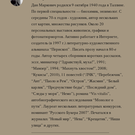
Дан Маркович родился 9 октября 1940 года в Таллине.
По первой специальности — биохимик, энзимолог. С
середины 70-х годов - художник, автор нескольких
сот картин, множества рисунков. Около 20
персональных выставок живописи, графики и
фотонатюрмортов. Активно работает в Интернете,
создатель (в 1997 г.) литературно-художественного
альманаха “Перископ” . Писать прозу начал в 80-е
годы. Автор четырех сборников коротких рассказов,
эссе, миниатюр (“Здравствуй, муха!”, 1991;
“Мамзер”, 1994; “Махнуть хвостом!”, 2008;
“Кукисы”, 2010), 11 повестей (“ЛЧК”, “Перебежчик”,
“Ант”, “Паоло и Рем”, “Остров”, “Жасмин”, “Белый
карлик”, “Предчувствие беды”, “Последний дом”,
“Следы у моря”, “Немо”), романа “Vis vitalis”,
автобиографического исследования “Монолог о
пути”. Лауреат нескольких литературных конкурсов,
номинант "Русского Букера 2007". Печатался в
журналах "Новый мир", “Нева”, “Крещатик”, “Наша
улица” и других.
......................................................................................