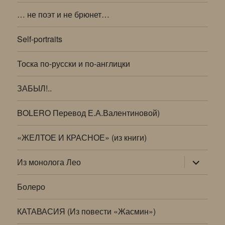
… не поэт и не брюнет…
Self-portraits
Тоска по-русски и по-англицки
ЗАБЫЛ!..
BOLERO Перевод Е.А.Валентиновой)
«ЖЕЛТОЕ И КРАСНОЕ» (из книги)
раскрыт
Из монолога Лео
дочернее
меню
Болеро
КАТАВАСИЯ (Из повести «Жасмин»)