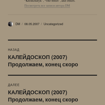
“Kreshchatyk”, “Our Street”, and others.
Посмотреть все записи автора DM
Автор
Опубликовано
Рубрики
DM
08.05.2007
Uncategorized
Навигация
НАЗАД
по
КАЛЕЙДОСКОП (2007)
Предыдущая
Продолжаем, конец скоро
запись:
записям
ДАЛЕЕ
КАЛЕЙДОСКОП (2007)
Следующая
Продолжаем, конец скоро
запись: