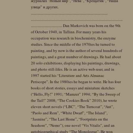
журналах "Новый мир", “Нева”, “Крещатик”, “Наша
улица” и других.
......................................................................................
.......................................................................................................
................................... Dan Markovich was born on the 9th
of October 1940, in Tallinn. For many years his
occupation was research in biochemistry, the enzyme
studies. Since the middle of the 1970ies he turned to
painting, and by now is the author of several hundreds of
paintings, and a great number of drawings. He had about
20 solo exhibitions, displaying his paintings, drawings,
and photo still-lifes. He is an active web-user, and in
1997 started his “Literature and Arts Almanac
Periscope”. In the 1980ies he began to write. He has four
books of short stories, essays and miniature sketches
(“Hello, Fly!” 1991; “Mamzer” 1994; “By the Sweep of
the Tail!” 2008; “The Cookies Book” 2010), he wrote
eleven short novels (“LBC”, “The Turncoat”, “Ant”,
“Paolo and Rem”, “White Dwarf”, “The Island”,
“Jasmine”, “The Last Home”, “Footprints on the
Seashore”, “Nemo”), one novel “Vis Vitalis”, and an
autobiographical study “The Monologue”. He won