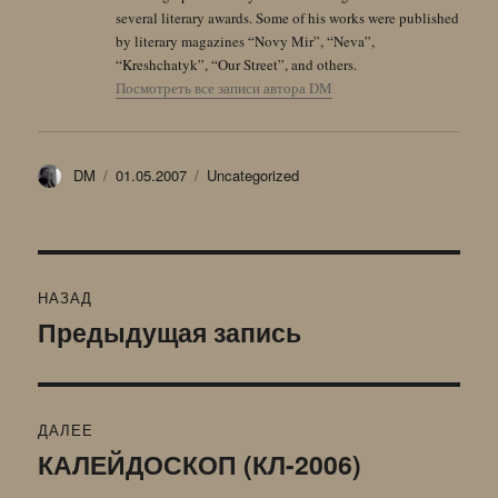
several literary awards. Some of his works were published
by literary magazines “Novy Mir”, “Neva”,
“Kreshchatyk”, “Our Street”, and others.
Посмотреть все записи автора DM
Автор
Опубликовано
Рубрики
DM
01.05.2007
Uncategorized
Навигация
НАЗАД
по
Предыдущая запись
Предыдущая
запись:
записям
ДАЛЕЕ
КАЛЕЙДОСКОП (КЛ-2006)
Следующая
запись: