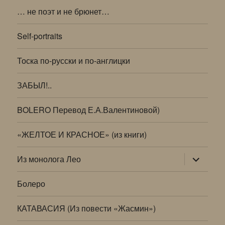
… не поэт и не брюнет…
Self-portraits
Тоска по-русски и по-англицки
ЗАБЫЛ!..
BOLERO Перевод Е.А.Валентиновой)
«ЖЕЛТОЕ И КРАСНОЕ» (из книги)
раскрыт
Из монолога Лео
дочернее
меню
Болеро
КАТАВАСИЯ (Из повести «Жасмин»)