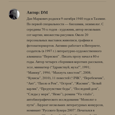
Автор:
DM
Дан Маркович родился 9 октября 1940 года в Таллине.
По первой специальности — биохимик, энзимолог. С
середины 70-х годов - художник, автор нескольких
сот картин, множества рисунков. Около 20
персональных выставок живописи, графики и
фотонатюрмортов. Активно работает в Интернете,
создатель (в 1997 г.) литературно-художественного
альманаха “Перископ” . Писать прозу начал в 80-е
годы. Автор четырех сборников коротких рассказов,
эссе, миниатюр (“Здравствуй, муха!”, 1991;
“Мамзер”, 1994; “Махнуть хвостом!”, 2008;
“Кукисы”, 2010), 11 повестей (“ЛЧК”, “Перебежчик”,
“Ант”, “Паоло и Рем”, “Остров”, “Жасмин”, “Белый
карлик”, “Предчувствие беды”, “Последний дом”,
“Следы у моря”, “Немо”), романа “Vis vitalis”,
автобиографического исследования “Монолог о
пути”. Лауреат нескольких литературных конкурсов,
номинант "Русского Букера 2007". Печатался в